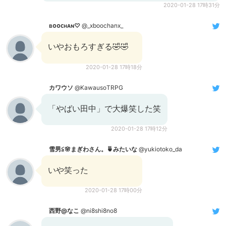
2020-01-28 17時31分
ʙᴏᴏᴄʜᴀɴ♡
@_xboochanx_
いやおもろすぎる🤣🤣
2020-01-28 17時18分
カワウソ
@KawausoTRPG
「やばい田中」で大爆笑した笑
2020-01-28 17時12分
雪男≦🌸まぎわさん。🍵みたいな
@yukiotoko_da
いや笑った
2020-01-28 17時00分
西野@なこ
@ni8shi8no8