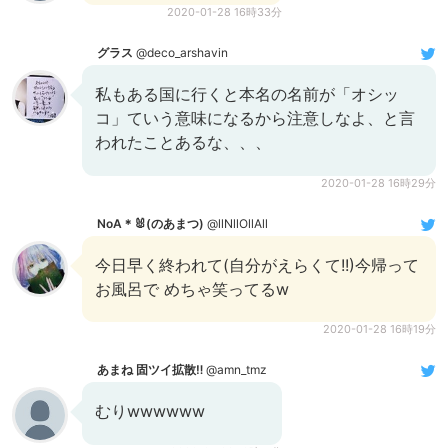
2020-01-28 16時33分
グラス
@deco_arshavin
私もある国に行くと本名の名前が「オシッ
コ」ていう意味になるから注意しなよ、と言
われたことあるな、、、
2020-01-28 16時29分
NoA＊🐰(のあまつ)
@llNllOllAll
今日早く終われて(自分がえらくて!!)今帰って
お風呂で めちゃ笑ってるw
2020-01-28 16時19分
あまね 固ツイ拡散‼️
@amn_tmz
むりwwwwww