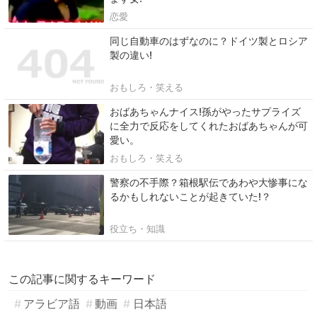
恋愛
同じ自動車のはずなのに？ドイツ製とロシア
製の違い!
おもしろ・笑える
おばあちゃんナイス!孫がやったサプライズ
に全力で反応をしてくれたおばあちゃんが可
愛い。
おもしろ・笑える
警察の不手際？箱根駅伝であわや大惨事にな
るかもしれないことが起きていた!？
役立ち・知識
この記事に関するキーワード
アラビア語
動画
日本語