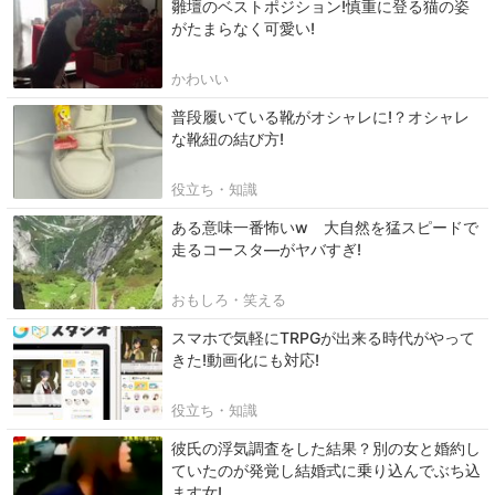
雛壇のベストポジション!慎重に登る猫の姿
がたまらなく可愛い!
かわいい
普段履いている靴がオシャレに!？オシャレ
な靴紐の結び方!
役立ち・知識
ある意味一番怖いw 大自然を猛スピードで
走るコースタ―がヤバすぎ!
おもしろ・笑える
スマホで気軽にTRPGが出来る時代がやって
きた!動画化にも対応!
役立ち・知識
彼氏の浮気調査をした結果？別の女と婚約し
ていたのが発覚し結婚式に乗り込んでぶち込
ます女!