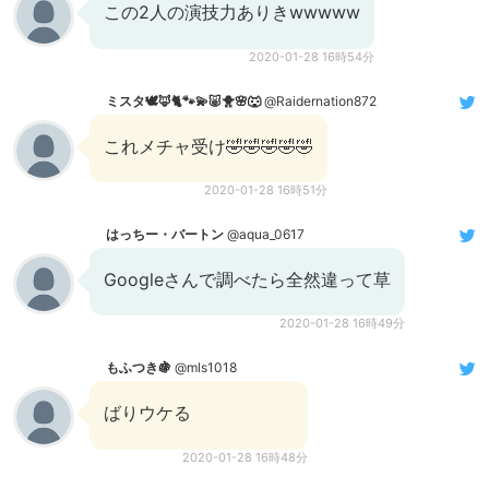
この2人の演技力ありきwwwww
2020-01-28 16時54分
ミスタ🕊🦊🐈🐾💫🐷🐥🌸🐺
@Raidernation872
これメチャ受け🤣🤣🤣🤣🤣
2020-01-28 16時51分
はっちー・バートン
@aqua_0617
Googleさんで調べたら全然違って草
2020-01-28 16時49分
もふつき🍇
@mls1018
ばりウケる
2020-01-28 16時48分