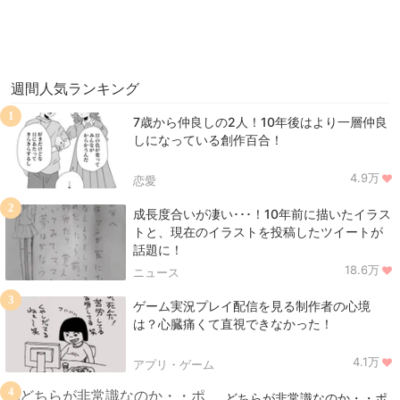
週間人気ランキング
1
7歳から仲良しの2人！10年後はより一層仲良
しになっている創作百合！
4.9万
恋愛
2
成長度合いが凄い･･･！10年前に描いたイラス
トと、現在のイラストを投稿したツイートが
話題に！
18.6万
ニュース
3
ゲーム実況プレイ配信を見る制作者の心境
は？心臓痛くて直視できなかった！
4.1万
アプリ・ゲーム
4
どちらが非常識なのか・・ポ