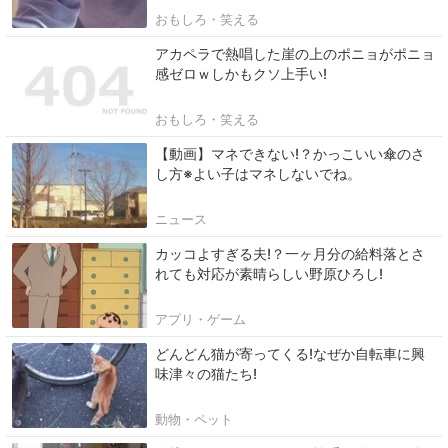
おもしろ・笑える
アカペラで熱唱した崖の上のポニョがポニョ
感ゼロｗしかもクソ上手い!
おもしろ・笑える
【動画】マネできない!？かっこいい傘のさ
し方※よい子はマネしないでね。
ニュース
カッコよすぎる夫!？一ヶ月分の給料落とさ
れても対応が素晴らしい野原ひろし!
アプリ・ゲーム
どんどん猫が寄ってくる!なぜか自転車に興
味津々の猫たち!
動物・ペット