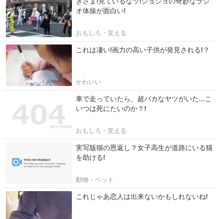
きさま!見ているなッ!ジョジョの奇妙なラジ
オ体操が面白い!
おもしろ・笑える
これは凄い!画力の高い子供が発見される!？
かわいい
車で走っていたら、超バカなヤツがいた...こ
いつは死にたいのか？!
おもしろ・笑える
実写版猫の恩返し？女子高生が道路にいる猫
を助ける!
動物・ペット
これじゃあ恋人は出来ないかもしれないね!