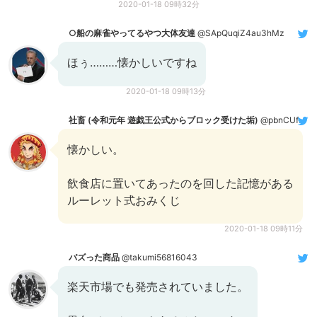
2020-01-18 09時32分
○船の麻雀やってるやつ大体友達
@SApQuqiZ4au3hMz
ほぅ………懐かしいですね
2020-01-18 09時13分
社畜 (令和元年 遊戯王公式からブロック受けた垢)
@pbnCUf9DWksNHUf
懐かしい。
飲食店に置いてあったのを回した記憶がある
ルーレット式おみくじ
2020-01-18 09時11分
バズった商品
@takumi56816043
楽天市場でも発売されていました。