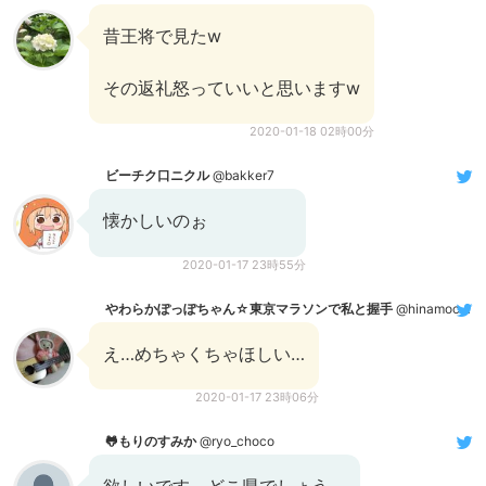
昔王将で見たw
その返礼怒っていいと思いますw
2020-01-18 02時00分
ビーチク口ニクル
@bakker7
懐かしいのぉ
2020-01-17 23時55分
やわらかぽっぽちゃん☆東京マラソンで私と握手
@hinamocchi
え…めちゃくちゃほしい…
2020-01-17 23時06分
🐸もりのすみか
@ryo_choco