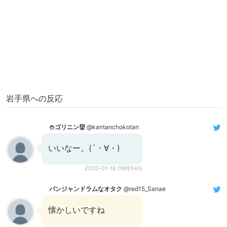
岩手県への反応
⛄️ゴリニン👹
@kantanchokotan
いいなー。(´・∀・)
2020-01-18 09時54分
パンジャンドラムなオタク
@red15_Sanae
懐かしいですね