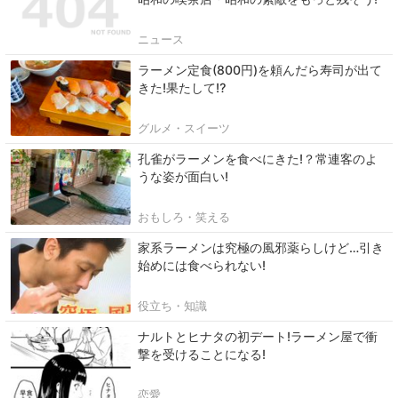
ニュース
ラーメン定食(800円)を頼んだら寿司が出て
きた!果たして⁉
グルメ・スイーツ
孔雀がラーメンを食べにきた!？常連客のよ
うな姿が面白い!
おもしろ・笑える
家系ラーメンは究極の風邪薬らしけど…引き
始めには食べられない!
役立ち・知識
ナルトとヒナタの初デート!ラーメン屋で衝
撃を受けることになる!
恋愛