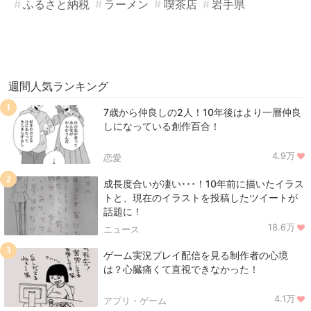
ふるさと納税
ラーメン
喫茶店
岩手県
週間人気ランキング
1
7歳から仲良しの2人！10年後はより一層仲良
しになっている創作百合！
4.9万
恋愛
2
成長度合いが凄い･･･！10年前に描いたイラス
トと、現在のイラストを投稿したツイートが
話題に！
18.6万
ニュース
3
ゲーム実況プレイ配信を見る制作者の心境
は？心臓痛くて直視できなかった！
4.1万
アプリ・ゲーム