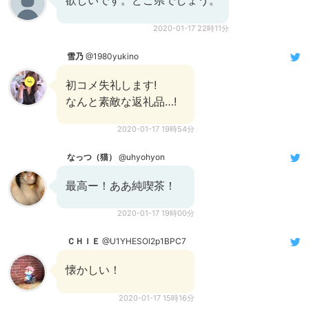
欲しいです。どこ県でしょう。
2020-01-17 22時11分
雪乃
@1980yukino
初コメ失礼します!
なんと素敵な返礼品…!
2020-01-17 19時54分
なっつ（猫）
@uhyohyon
最高ー！ああ純喫茶！
2020-01-17 19時00分
ＣＨＩＥ
@U1YHESOl2p1BPC7
懐かしい！
2020-01-17 15時16分