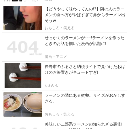
【どうやって味わってんの!?】隣の人のラー
メンの食べ方がやばすぎて鼻からラーメン出
そうw
おもしろ・笑える
せっかくのラーメンが･･･!ラーメンを作った
ときのお話を描いた漫画が話題に!
漫画・アニメ
長野市のふるさと納税サイトで見つけたおば
けのお箸置きがキュートすぎ!
かわいい
ラーメンの隣にある煮卵。サイズがおかしす
ぎる。
おもしろ・笑える
美味しい二郎系ラーメンの知られざる裏側!