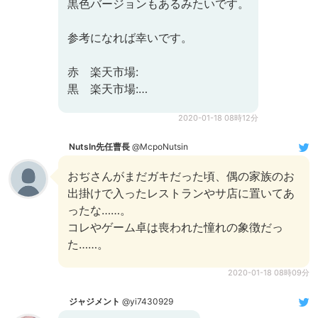
黒色バージョンもあるみたいです。
参考になれば幸いです。
赤 楽天市場:
黒 楽天市場:…
2020-01-18 08時12分
NutsIn先任曹長
@McpoNutsin
おぢさんがまだガキだった頃、偶の家族のお
出掛けで入ったレストランやサ店に置いてあ
ったな……。
コレやゲーム卓は喪われた憧れの象徴だっ
た……。
2020-01-18 08時09分
ジャジメント
@yi7430929