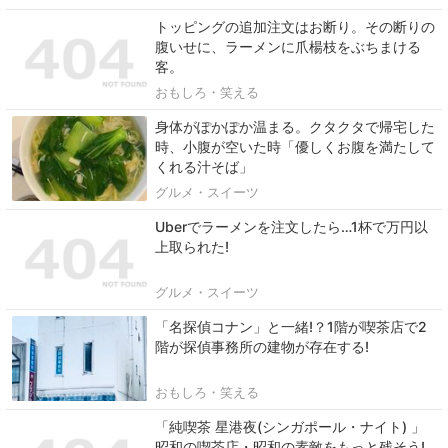
トッピングの追加注文はお断り。その断りの
腹いせに、ラーメンに爪楊枝をぶちまける
客。
おもしろ・笑える
身体がぽかぽか温まる。クタクタで帰宅した
時、小腹が空いた時「優しくお腹を満たして
くれる汁そば」
グルメ・スイーツ
Uberでラーメンを注文したら…1杯で万円以
上取られた!
グルメ・スイーツ
「名探偵コナン」と一緒!？1階が喫茶店で2
階が探偵事務所の建物が存在する!
おもしろ・笑える
「純喫茶 星港夜(シンガポール・ナイト) 」
昭和の喫茶店・昭和の素敵をもっと残そう!