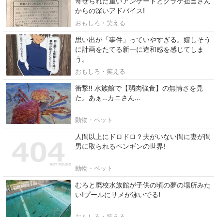
寄せられた重いアンケートとクラゲ担当さん
からの深いアドバイス!
おもしろ・笑える
思い出が「事件」っていやすぎる。嬉しそう
に計画をたてる新一に違和感を感じてしま
う。
おもしろ・笑える
衝撃!! 水族館で【弱肉強食】の無情さを見
た。あぁ…カニさん…
動物・ペット
人間以上にドロドロ？夫がいない間に妻が間
男に取られるペンギンの世界!
動物・ペット
むろと廃校水族館が子供の頃の夢の場所みた
い!プールにサメが泳いでる!
おもしろ・笑える