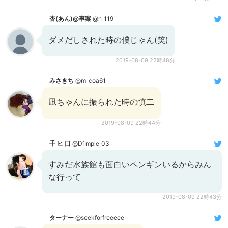
杏(あん)@事案
@n_119_
ダメだしされた時の僕じゃん(笑)
2019-08-09 22時48分
みさきち
@m_coa61
凪ちゃんに振られた時の慎二
2019-08-09 22時44分
千 ヒ 口
@D1mple_03
すみだ水族館も面白いペンギンいるからみん
な行って
2019-08-09 22時43分
ターナー
@seekforfreeeee