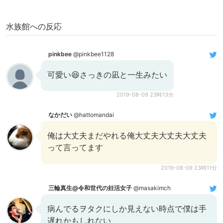
水族館への反応
pinkbee
@pinkbee1128
可愛い😆さっきの凪と一生みたい
2019-08-09 23時13分
なかだい
@hattomandai
俺は大丈夫まだやれる俺大丈夫大丈夫大丈夫
って言ってます
2019-08-09 23時11分
三輪真生@令和世代の妊活女子
@masakimch
病んでるヲタクにしか見えない時点で僕は手
遅れかもしれない