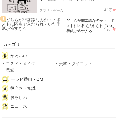
4.1万
アプリ・ゲーム
4
どちらが非常識なのか・・ポ
ストに匿名で入れられていた
4.9万
ニュース
手紙が怖すぎる
カテゴリ
かわいい
コスメ・メイク
美容・ダイエット
恋愛
テレビ番組・CM
役立ち・知識
おもしろ
ニュース