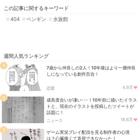
この記事に関するキーワード
404
ペンギン
水族館
週間人気ランキング
1
7歳から仲良しの2人！10年後はより一層仲良
しになっている創作百合！
4.9万
恋愛
2
成長度合いが凄い･･･！10年前に描いたイラス
トと、現在のイラストを投稿したツイートが
話題に！
18.6万
ニュース
3
ゲーム実況プレイ配信を見る制作者の心境
は？心臓痛くて直視できなかった！