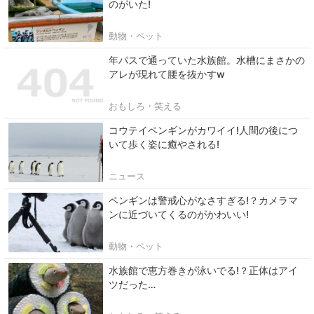
のがいた!
動物・ペット
年パスで通っていた水族館。水槽にまさかの
アレが現れて腰を抜かすw
おもしろ・笑える
コウテイペンギンがカワイイ!人間の後につ
いて歩く姿に癒やされる!
ニュース
ペンギンは警戒心がなさすぎる!？カメラマ
ンに近づいてくるのがかわいい!
動物・ペット
水族館で恵方巻きが泳いでる!？正体はアイ
ツだった…