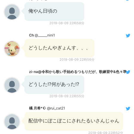
俺やん日頃の
2019-08-09 22時58分
Ch
@______nini1
どうしたんやぎょんす、、、
2019-08-09 22時56分
zi-na@令和から歌い手始めるつもりだが、歌練習中&色々準備中
どうした⁉️何があった⁉️
2019-08-09 22時55分
橘 月希*☪︎
@rui_cat21
配信中にぼこぼこにされたるいさんじゃん
2019-08-09 22時52分