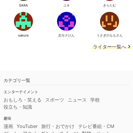
SARA
ユキ
きらたむ
sakura
志モナけん
うさぎのももさん
ライター一覧へ
カテゴリ一覧
エンターテイメント
おもしろ・笑える
スポーツ
ニュース
学校
役立ち・知識
趣味
漫画
YouTuber
旅行・おでかけ
テレビ番組・CM