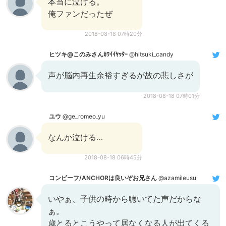
本当に泣ける。
俺ファンだったぜ
2018-08-18 07時20分
ヒツキ@このみさんｶﾜｲｲﾔｯﾀｰ
@hitsuki_candy
声が脳内再生余裕すぎるが故の悲しさが
2018-08-18 07時01分
ユウ
@ge_romeo_yu
なんか泣ける…
2018-08-18 06時45分
コンビーフ/ANCHORは良いぞお兄さん
@azamileusu
いやぁ、子供の時から聴いてた声だからな
ぁ。
歳とるとこうやって居なくなる人が出てくる