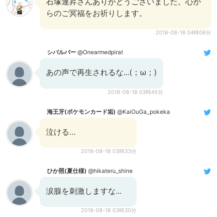
石塚運昇さんありがとうございました。心か
らのご冥福をお祈りします。
2018-08-18 04時06分
シバルバー
@Onearmedpirat
あの声で再生されるな...(；ω；)
2018-08-18 03時45分
海王牙(ポケモンカード垢)
@KaiOuGa_pokeka
泣ける…
2018-08-18 03時33分
ひか照(夏仕様)
@hikateru_shine
涙腺を刺激しますな...
2018-08-18 03時30分