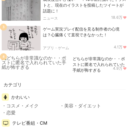
トと、現在のイラストを投稿したツイートが
話題に！
18.6万
ニュース
3
ゲーム実況プレイ配信を見る制作者の心境
は？心臓痛くて直視できなかった！
4.1万
アプリ・ゲーム
4
どちらが非常識なのか・・ポ
ストに匿名で入れられていた
4.9万
ニュース
手紙が怖すぎる
カテゴリ
かわいい
コスメ・メイク
美容・ダイエット
恋愛
テレビ番組・CM