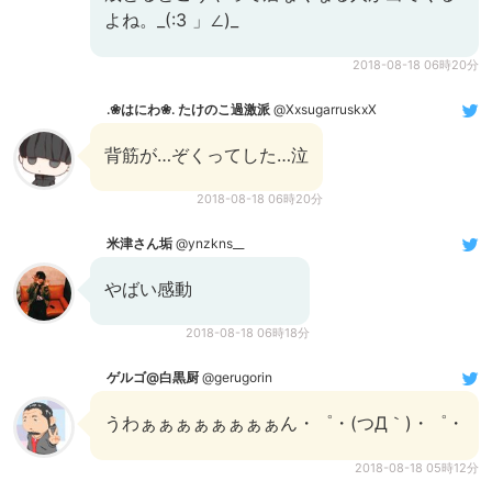
よね。_(:3 」∠)_
2018-08-18 06時20分
.❀はにわ❀. たけのこ過激派
@XxsugarruskxX
背筋が…ぞくってした…泣
2018-08-18 06時20分
米津さん垢
@ynzkns__
やばい感動
2018-08-18 06時18分
ゲルゴ@白黒厨
@gerugorin
うわぁぁぁぁぁぁぁぁん・゜・(つД｀)・゜・
2018-08-18 05時12分