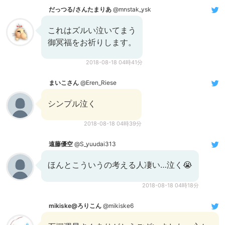
だっつる/さんたまりあ
@mnstak_ysk
これはズルい泣いてまう
御冥福をお祈りします。
2018-08-18 04時41分
まいこさん
@Eren_Riese
シンプル泣く
2018-08-18 04時39分
遠藤優空
@S_yuudai313
ほんとこういうの考える人凄い…泣く😭
2018-08-18 04時18分
mikiske@ろりこん
@mikiske6