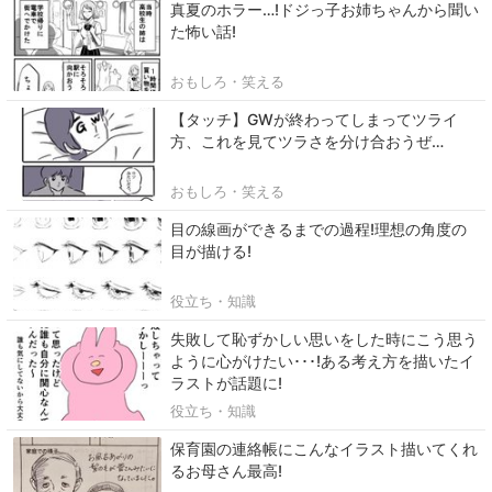
真夏のホラー…!ドジっ子お姉ちゃんから聞い
た怖い話!
おもしろ・笑える
【タッチ】GWが終わってしまってツライ
方、これを見てツラさを分け合おうぜ…
おもしろ・笑える
目の線画ができるまでの過程!理想の角度の
目が描ける!
役立ち・知識
失敗して恥ずかしい思いをした時にこう思う
ように心がけたい･･･!ある考え方を描いたイ
ラストが話題に!
役立ち・知識
保育園の連絡帳にこんなイラスト描いてくれ
るお母さん最高!