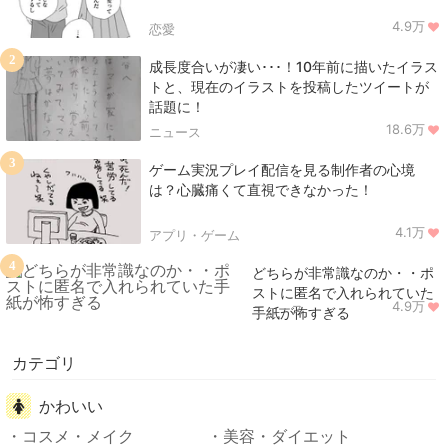
4.9万
恋愛
2
成長度合いが凄い･･･！10年前に描いたイラス
トと、現在のイラストを投稿したツイートが
話題に！
18.6万
ニュース
3
ゲーム実況プレイ配信を見る制作者の心境
は？心臓痛くて直視できなかった！
4.1万
アプリ・ゲーム
4
どちらが非常識なのか・・ポ
ストに匿名で入れられていた
4.9万
ニュース
手紙が怖すぎる
カテゴリ
かわいい
コスメ・メイク
美容・ダイエット