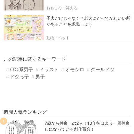
おもしろ・笑える
子犬だけじゃなく？老犬にだってかわいい所
があることを認識しよう!
動物・ペット
この記事に関するキーワード
○○系男子
イラスト
オモシロ
クールドジ
ドジっ子
男子
週間人気ランキング
1
7歳から仲良しの2人！10年後はより一層仲良
しになっている創作百合！