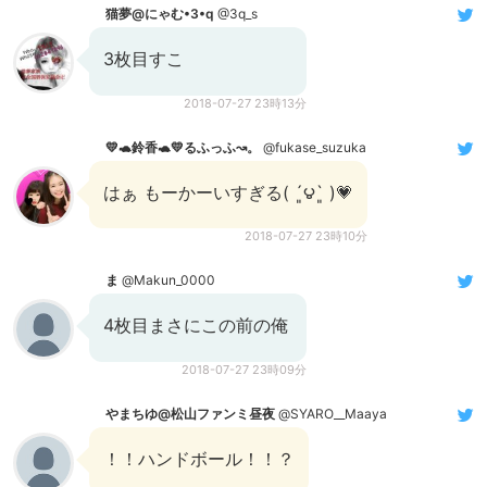
猫夢@にゃむ•3•q
@3q_s
3枚目すこ
2018-07-27 23時13分
💛🐢鈴香🐢💛るふっふ↝。
@fukase_suzuka
はぁ もーかーいすぎる( ´͈౪`͈ )💗
2018-07-27 23時10分
ま
@Makun_0000
4枚目まさにこの前の俺
2018-07-27 23時09分
やまちゆ@松山ファンミ昼夜
@SYARO__Maaya
！！ハンドボール！！？