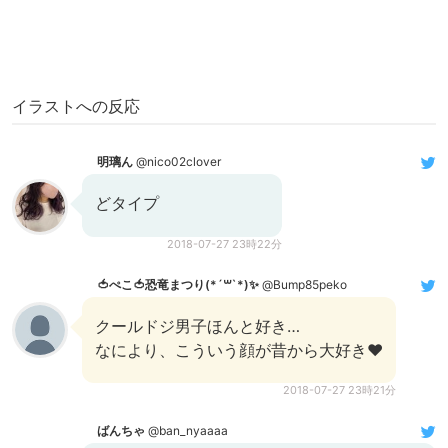
イラストへの反応
明璃ん
@nico02clover
どタイプ
2018-07-27 23時22分
🍅ぺこ🍅恐竜まつり(*´꒳`*)✨
@Bump85peko
クールドジ男子ほんと好き…
なにより、こういう顔が昔から大好き❤
2018-07-27 23時21分
ばんちゃ
@ban_nyaaaa