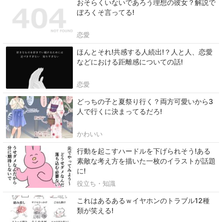
おそらくいないであろう理想の彼女？解説で
ぼろくそ言ってる!
恋愛
ほんとそれ!共感する人続出!？人と人、恋愛
などにおける距離感についての話!
恋愛
どっちの子と夏祭り行く？両方可愛いから3
人で行くに決まってるだろ!
かわいい
行動を起こすハードルを下げられそう!ある
素敵な考え方を描いた一枚のイラストが話題
に!
役立ち・知識
これはあるあるｗイヤホンのトラブル12種
類が笑える!