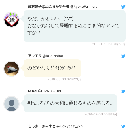
藤村遼子@ぬこまた初号機
@RyokoFujimura
やだ、かわいい…(°∀°)
おなか丸出しで爆睡するぬこさま的なアレで
すか？
2018-03-06 07時28分
アマモリ
@to_e_hatae
のどかなりﾀﾞｲｵｳｸﾞｿｸﾑｼ
2018-03-06 02時23分
M.Rei
@DIVA_AC_rei
#ねころび の大和に通じるものを感じる…
2018-03-06 00時12分
らっきーきゃすと
@luckycast_ykh