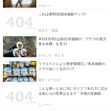
かわいい
これは便利!全国水族館マップ!
役立ち・知識
本日2月3日は節分!水族館の「アナゴの恵方
巻き水槽」を見て!
おもしろ・笑える
リクエストにより再登場!新江ノ島水族館の
クラゲぬいぐるみクジ!
旅行・おでかけ
こんな寒いときに川にダイブ？氷の下に広が
る魚たちの世界はまるで「天然の水族館」
ニュース