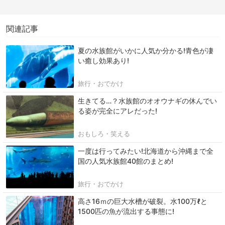
関連記事
夏の水族館がいかに人気か分かる!青色が凄
い癒し効果あり!
旅行・おでかけ
生きてる…？水族館のオオウナギの休んでい
る姿が完全にアレだった!
おもしろ・笑える
一度は行ってみたい!北海道から沖縄まで全
国の人気水族館40館のまとめ!
旅行・おでかけ
高さ16ｍの巨大水槽が破裂。水100万ℓと
1500匹の魚が流出する事態に!