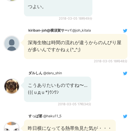
つよい。
2018-03-05 18時49分
kiriban-joh@横須賀サーバ
@joh_kitala
深海生物は時間の流れが違うからのんびり屋
が多いんですかねぇ(^_^;)
2018-03-05 18時48分
ダルしん
@daru_shin
こうありたいものですね〜...
(((ｕдｕ*)ｳﾝｳﾝ
2018-03-05 17時34分
すっぱ婆
@haku11_5
昨日横になってる熱帯魚見た気が・・・