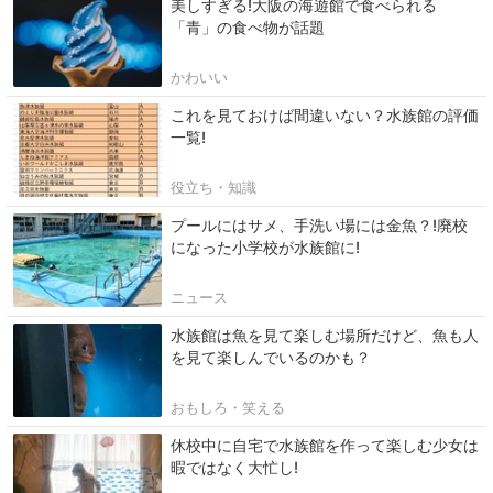
美しすぎる!大阪の海遊館で食べられる
「青」の食べ物が話題
かわいい
これを見ておけば間違いない？水族館の評価
一覧!
役立ち・知識
プールにはサメ、手洗い場には金魚？!廃校
になった小学校が水族館に!
ニュース
水族館は魚を見て楽しむ場所だけど、魚も人
を見て楽しんでいるのかも？
おもしろ・笑える
休校中に自宅で水族館を作って楽しむ少女は
暇ではなく大忙し!