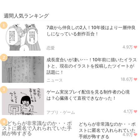
週間人気ランキング
1
7歳から仲良しの2人！10年後はより一層仲良
しになっている創作百合！
4.9万
恋愛
2
成長度合いが凄い･･･！10年前に描いたイラス
トと、現在のイラストを投稿したツイートが
話題に！
18.6万
ニュース
3
ゲーム実況プレイ配信を見る制作者の心境
は？心臓痛くて直視できなかった！
4.1万
アプリ・ゲーム
4
どちらが非常識なのか・・ポ
ストに匿名で入れられていた
4.9万
ニュース
手紙が怖すぎる