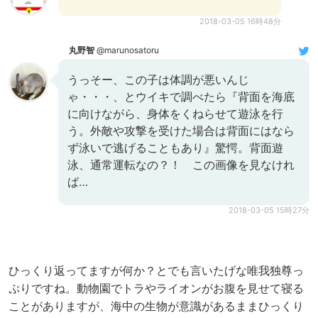
2018-03-05 16時48分
丸野智
@marunosatoru
うっそー、この子は体調が悪いんじ
ゃ・・・、とウイキで調べたら『背面を海底
に向けながら、身体をくねらせて遊泳を行
う。外敵や攻撃を受けた場合は背面にはなら
ず泳いで逃げることもあり』驚愕。背面遊
泳、通常運転なの？！ この画像を見なけれ
ば…
2018-03-05 15時27分
ひっくり返ってますが何か？とでも言いたげな唯我独尊っ
ぷりですね。動物園でトラやライオンがお腹を見せて寝る
ことがありますが、海中の生物が意識があるままひっくり