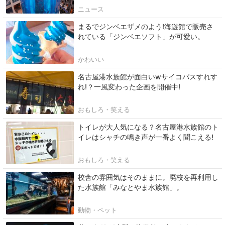
ニュース
まるでジンベエザメのよう!海遊館で販売さ
れている「ジンベエソフト」が可愛い。
かわいい
名古屋港水族館が面白いwサイコパスすれす
れ!？一風変わった企画を開催中!
おもしろ・笑える
トイレが大人気になる？名古屋港水族館のト
イレはシャチの鳴き声が一番よく聞こえる!
おもしろ・笑える
校舎の雰囲気はそのままに。廃校を再利用し
た水族館「みなとやま水族館」。
動物・ペット