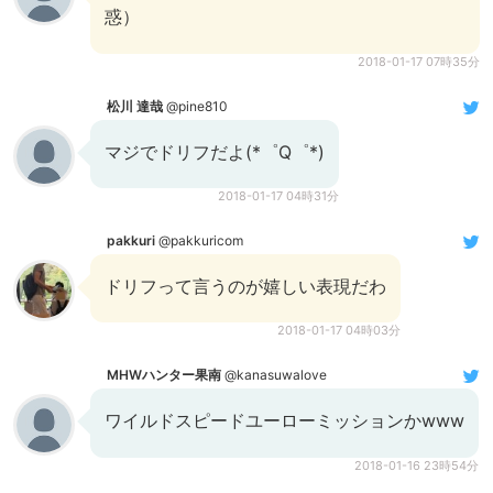
惑）
2018-01-17 07時35分
松川 達哉
@pine810
マジでドリフだよ(*゜Q゜*)
2018-01-17 04時31分
pakkuri
@pakkuricom
ドリフって言うのが嬉しい表現だわ
2018-01-17 04時03分
MHWハンター果南
@kanasuwalove
ワイルドスピードユーローミッションかwww
2018-01-16 23時54分