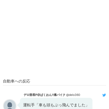
自動車への反応
デロ部長P@ばくおん!!痛バイク
@delo360
運転手「車も頭もぶっ飛んでました」