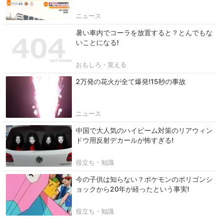
ニュース
暑い車内でコーラを放置すると？とんでもな
いことになる!
おもしろ・笑える
2万発の花火が全て爆発!15秒の事故
ニュース
中国で大人気のハイビーム対策のリアウィン
ドウ用反射デカールが怖すぎる!
役立ち・知識
今の子供は知らない？ポケモンのポリゴンシ
ョックから20年が経ったという事実!
役立ち・知識