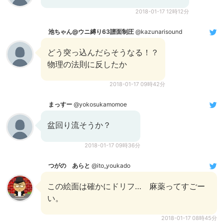
2018-01-17 12時12分
池ちゃん@ウニ縛り63譜面制圧
@kazunarisound
どう突っ込んだらそうなる！？
物理の法則に反したか
2018-01-17 09時42分
まっすー
@yokosukamomoe
盆回り流そうか？
2018-01-17 09時36分
つがの あらと
@ito_youkado
この絵面は確かにドリフ… 麻薬ってすごー
い。
2018-01-17 08時45分