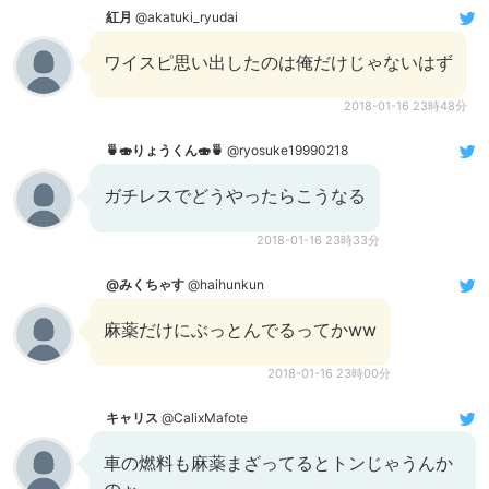
紅月
@akatuki_ryudai
ワイスピ思い出したのは俺だけじゃないはず
2018-01-16 23時48分
🍵🍣りょうくん🍣🍵
@ryosuke19990218
ガチレスでどうやったらこうなる
2018-01-16 23時33分
@みくちゃす
@haihunkun
麻薬だけにぶっとんでるってかww
2018-01-16 23時00分
キャリス
@CalixMafote
車の燃料も麻薬まざってるとトンじゃうんか