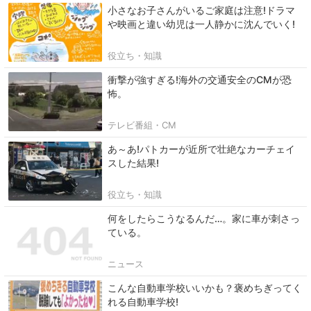
小さなお子さんがいるご家庭は注意!ドラマ
や映画と違い幼児は一人静かに沈んでいく!
役立ち・知識
衝撃が強すぎる!海外の交通安全のCMが恐
怖。
テレビ番組・CM
あ～あ!パトカーが近所で壮絶なカーチェイ
スした結果!
役立ち・知識
何をしたらこうなるんだ…。家に車が刺さっ
ている。
ニュース
こんな自動車学校いいかも？褒めちぎってく
れる自動車学校!