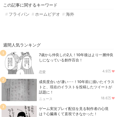
この記事に関するキーワード
フライパン
ホームビデオ
海外
週間人気ランキング
1
7歳から仲良しの2人！10年後はより一層仲良
しになっている創作百合！
4.9万
恋愛
2
成長度合いが凄い･･･！10年前に描いたイラス
トと、現在のイラストを投稿したツイートが
話題に！
18.6万
ニュース
3
ゲーム実況プレイ配信を見る制作者の心境
は？心臓痛くて直視できなかった！