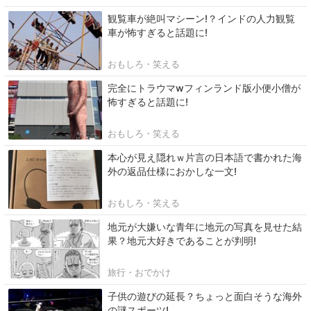
観覧車が絶叫マシーン!？インドの人力観覧
車が怖すぎると話題に!
おもしろ・笑える
完全にトラウマwフィンランド版小便小僧が
怖すぎると話題に!
おもしろ・笑える
本心が見え隠れｗ片言の日本語で書かれた海
外の返品仕様におかしな一文!
おもしろ・笑える
地元が大嫌いな青年に地元の写真を見せた結
果？地元大好きであることが判明!
旅行・おでかけ
子供の遊びの延長？ちょっと面白そうな海外
の謎スポーツ!