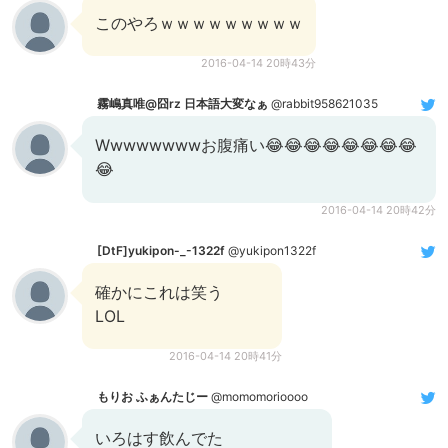
このやろｗｗｗｗｗｗｗｗｗ
2016-04-14 20時43分
霧嶋真唯@囧rz 日本語大変なぁ
@rabbit958621035
Wwwwwwwwお腹痛い😂😂😂😂😂😂😂😂
😂
2016-04-14 20時42分
[DtF]yukipon-_-1322f
@yukipon1322f
確かにこれは笑う
LOL
2016-04-14 20時41分
もりお ふぁんたじー
@momomorioooo
いろはす飲んでた