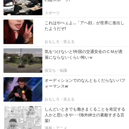
スポーツ
これはやべぇよ…「アヘ顔」が世界に進出し
たようだぞ!
おもしろ・笑える
気をつけないと!外国の交通安全のＣＭが洒
落にならないくらい怖いｗ
役立ち・知識
オーディションでのなんともくだらないパフ
ォーマンスw
おもしろ・笑える
しんどいときでも働きまくることを肯定する
人かと思いきや･･･!海外紳士の素敵すぎる言
葉!
漫画・アニメ