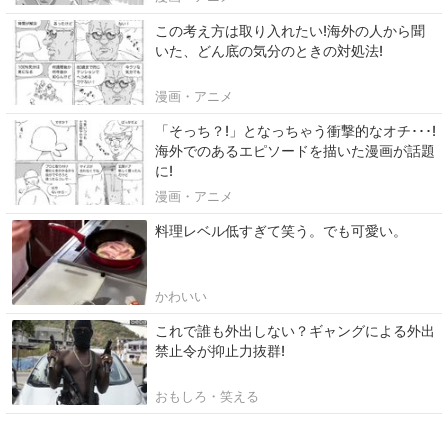
この考え方は取り入れたい!海外の人から聞
いた、どん底の気分のときの対処法!
漫画・アニメ
「そっち？!」となっちゃう衝撃的なオチ･･･!
海外でのあるエピソードを描いた漫画が話題
に!
漫画・アニメ
料理レベル低すぎて笑う。でも可愛い。
かわいい
これで誰も外出しない？ギャングによる外出
禁止令が抑止力抜群!
おもしろ・笑える