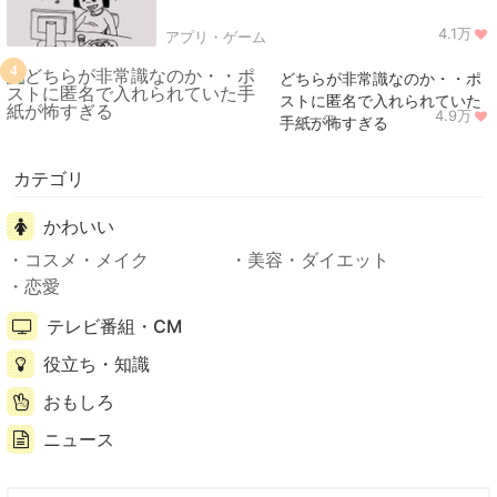
4.1万
アプリ・ゲーム
4
どちらが非常識なのか・・ポ
ストに匿名で入れられていた
4.9万
ニュース
手紙が怖すぎる
カテゴリ
かわいい
コスメ・メイク
美容・ダイエット
恋愛
テレビ番組・CM
役立ち・知識
おもしろ
ニュース