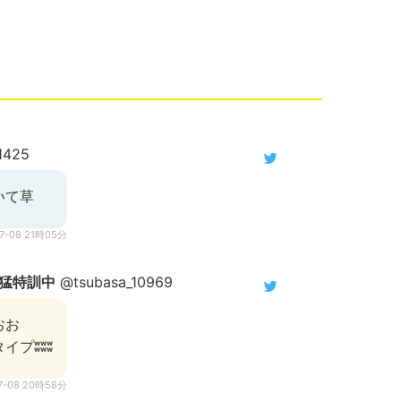
1425
いて草
07-08 21時05分
猛特訓中
@tsubasa_10969
おお
イプʬʬʬ
07-08 20時58分