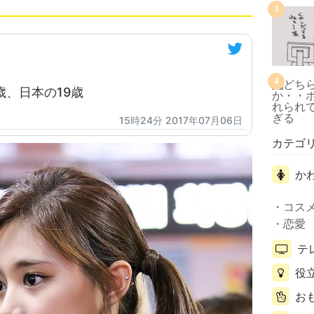
3
4
歳、日本の19歳
15時24分 2017年07月06日
カテゴ
か
コス
恋愛
テ
役
お