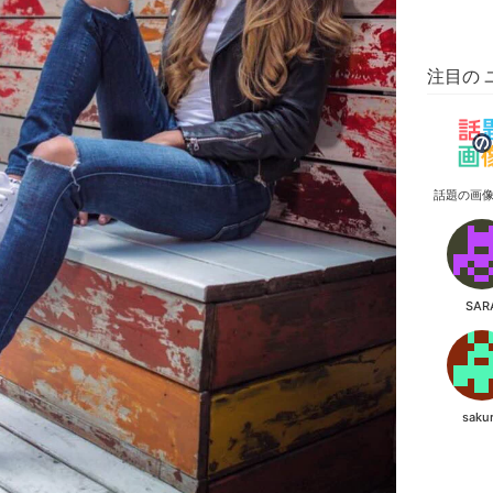
注目の 
話題の画
SAR
saku