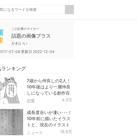
この記事のライター
話題の画像プラス
かわいい
2017-07-08
更新日
2022-12-04
気ランキング
7歳から仲良しの2人！
10年後はより一層仲良
しになっている創作百
合！
4.9万
恋愛
成長度合いが凄い･･･！
10年前に描いたイラス
トと、現在のイラスト
を投稿したツイートが
18.6万
ニュース
話題に！