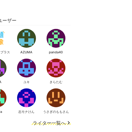
ユーザー
像プラス
AZUMA
panda40
A
ユキ
きらたむ
ra
志モナけん
うさぎのももさん
ライター一覧へ