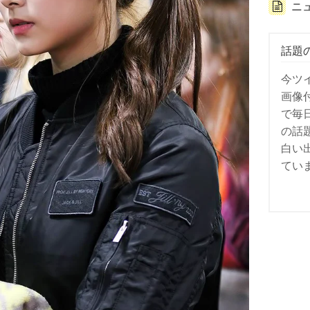
ニ
話題
今ツ
画像
で毎
の話
白い
てい