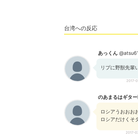
台湾への反応
あっくん
@atsu6
リプに野獣先輩
2017-
のあまるはギター
ロシアうおおお
ロシアだけくそタ
2017-