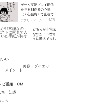
ゲーム実況プレイ配信
を見る制作者の心境
は？心臓痛くて直視で
きなかった！
4.1万
アプリ・ゲーム
どちらが非常識
なのか・・ポス
4.9万
ニュー
トに匿名で入れ
ス
られていた手紙
リ
が怖すぎる
わいい
美容・ダイエッ
メ・メイク
ト
レビ番組・CM
立ち・知識
もしろ