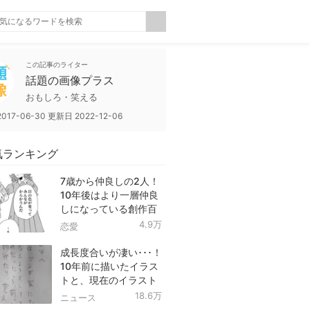
この記事のライター
話題の画像プラス
おもしろ・笑える
2017-06-30
更新日
2022-12-06
気ランキング
7歳から仲良しの2人！
10年後はより一層仲良
しになっている創作百
合！
4.9万
恋愛
成長度合いが凄い･･･！
10年前に描いたイラス
トと、現在のイラスト
を投稿したツイートが
18.6万
ニュース
話題に！