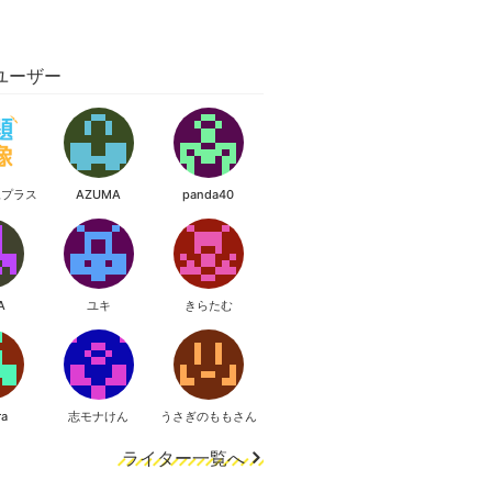
ユーザー
像プラス
AZUMA
panda40
A
ユキ
きらたむ
ra
志モナけん
うさぎのももさん
ライター一覧へ