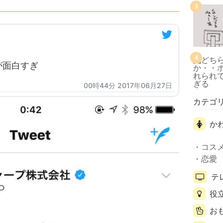
3
4
が面白すぎ
00時44分 2017年06月27日
カテゴ
か
コス
恋愛
テ
役
お