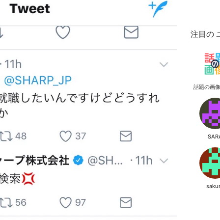
注目の 
話題の画
SAR
saku