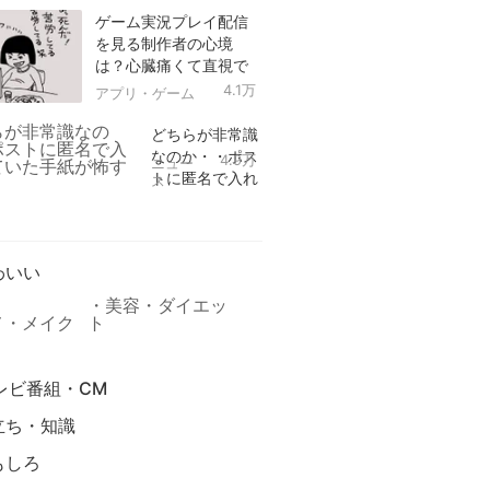
ゲーム実況プレイ配信
を見る制作者の心境
は？心臓痛くて直視で
きなかった！
4.1万
アプリ・ゲーム
どちらが非常識
なのか・・ポス
4.9万
ニュー
トに匿名で入れ
ス
られていた手紙
リ
が怖すぎる
わいい
美容・ダイエッ
メ・メイク
ト
レビ番組・CM
立ち・知識
もしろ