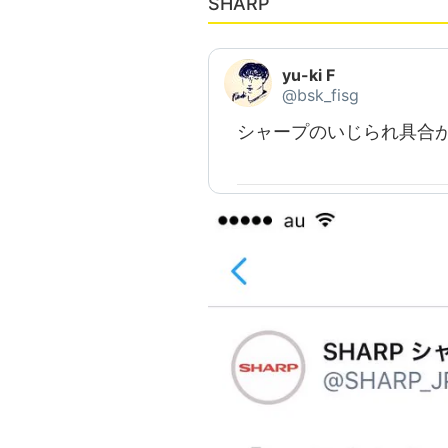
SHARP
yu-ki F
@bsk_fisg
シャープのいじられ具合