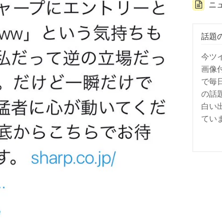
ニ
話題
今ツ
画像
で毎
の話
白い
てい