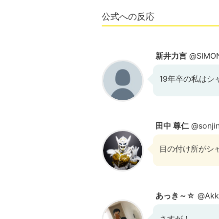
公式への反応
新井力言
@SIMO
19年卒の私は
田中 尊仁
@sonji
目の付け所がシ
あっき～☆
@Akky
さすが！