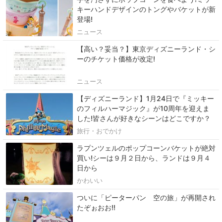
キーハンドデザインのトングやバケットが新
登場!
ニュース
【高い？妥当？】東京ディズニーランド・シ
ーのチケット価格が改定!
ニュース
【ディズニーランド】1月24日で『ミッキー
のフィルハーマジック』が10周年を迎えま
した!皆さんが好きなシーンはどこですか？
旅行・おでかけ
ラプンツェルのポップコーンバケットが絶対
買い!シーは９月２日から、ランドは９月４
日から
かわいい
ついに「ピーターパン 空の旅」が再開され
たぞぉおお!!