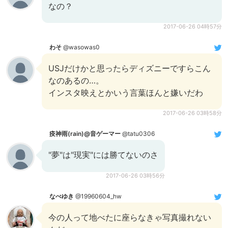
なの？
2017-06-26 04時57分
わそ
@wasowas0
USJだけかと思ったらディズニーですらこん
なのあるの…。
インスタ映えとかいう言葉ほんと嫌いだわ
2017-06-26 03時58分
疫神雨(rain)@音ゲーマー
@tatu0306
"夢"は"現実"には勝てないのさ
2017-06-26 03時56分
なべゆき
@19960604_hw
今の人って地べたに座らなきゃ写真撮れない