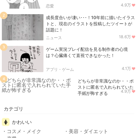
4.9万
恋愛
2
成長度合いが凄い･･･！10年前に描いたイラス
トと、現在のイラストを投稿したツイートが
話題に！
18.6万
ニュース
3
ゲーム実況プレイ配信を見る制作者の心境
は？心臓痛くて直視できなかった！
4.1万
アプリ・ゲーム
4
どちらが非常識なのか・・ポ
ストに匿名で入れられていた
4.9万
ニュース
手紙が怖すぎる
カテゴリ
かわいい
コスメ・メイク
美容・ダイエット