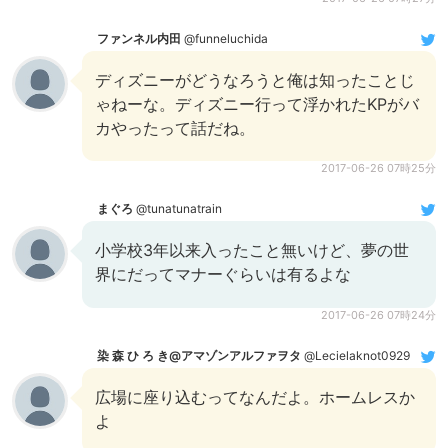
ファンネル内田
@funneluchida
ディズニーがどうなろうと俺は知ったことじ
ゃねーな。ディズニー行って浮かれたKPがバ
カやったって話だね。
2017-06-26 07時25分
まぐろ
@tunatunatrain
小学校3年以来入ったこと無いけど、夢の世
界にだってマナーぐらいは有るよな
2017-06-26 07時24分
染 森 ひ ろ き@アマゾンアルファヲタ
@Lecielaknot0929
広場に座り込むってなんだよ。ホームレスか
よ