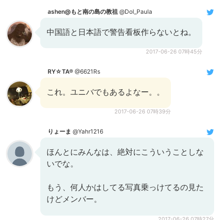
ashen@もと南の島の教祖
@Dol_Paula
中国語と日本語で警告看板作らないとね。
2017-06-26 07時45分
RY☆TA®︎
@6621Rs
これ。ユニバでもあるよなー。。
2017-06-26 07時39分
りょーま
@Yahr1216
ほんとにみんなは、絶対にこういうことしな
いでな。
もう、何人かはしてる写真乗っけてるの見た
けどメンバー。
2017-06-26 07時27分