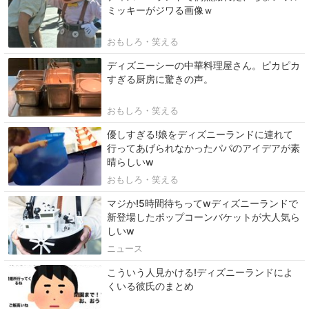
ミッキーがジワる画像ｗ
おもしろ・笑える
ディズニーシーの中華料理屋さん。ピカピカ
すぎる厨房に驚きの声。
おもしろ・笑える
優しすぎる!娘をディズニーランドに連れて
行ってあげられなかったパパのアイデアが素
晴らしいw
おもしろ・笑える
マジか!5時間待ちってwディズニーランドで
新登場したポップコーンバケットが大人気ら
しいw
ニュース
こういう人見かける!ディズニーランドによ
くいる彼氏のまとめ