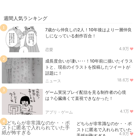
週間人気ランキング
1
7歳から仲良しの2人！10年後はより一層仲良
しになっている創作百合！
4.9万
恋愛
2
成長度合いが凄い･･･！10年前に描いたイラス
トと、現在のイラストを投稿したツイートが
話題に！
18.6万
ニュース
3
ゲーム実況プレイ配信を見る制作者の心境
は？心臓痛くて直視できなかった！
4.1万
アプリ・ゲーム
4
どちらが非常識なのか・・ポ
ストに匿名で入れられていた
4.9万
ニュース
手紙が怖すぎる