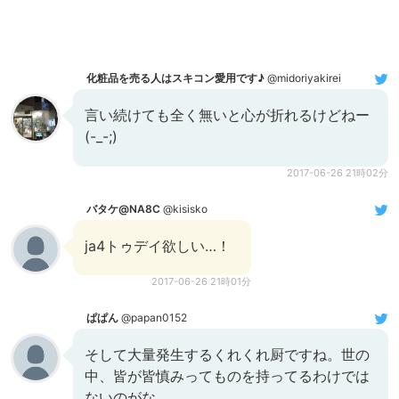
化粧品を売る人はスキコン愛用です♪
@midoriyakirei
言い続けても全く無いと心が折れるけどねー
(-_-;)
2017-06-26 21時02分
バタケ@NA8C
@kisisko
ja4トゥデイ欲しい…！
2017-06-26 21時01分
ぱぱん
@papan0152
そして大量発生するくれくれ厨ですね。世の
中、皆が皆慎みってものを持ってるわけでは
ないのがな。