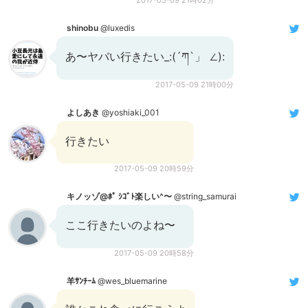
2017-05-09 21時02分
shinobu
@luxedis
あ〜ヤバい行きたい_:(´ཀ`」 ∠):
2017-05-09 21時00分
よしあき
@yoshiaki_001
行きたい
2017-05-09 20時59分
キノッゾ@ﾎﾟ ｼｺﾞﾄ楽しい^〜
@string_samurai
ここ行きたいのよね〜
2017-05-09 20時58分
羊ｻﾝﾁｰﾑ
@wes_bluemarine