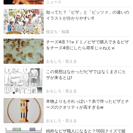
ニュース
知ってた？「ピザ」と「ピッツァ」の違いの
イラストが分かりやすい!!
役立ち・知識
チーズ4倍？!ｗドミノピザで購入できるピザ
をチーズ4倍にしたら尋常じゃねえｗ
おもしろ・笑える
この発想はなかった!ピザではなくまさにヒ
ザが来るとは!
おもしろ・笑える
本物よりもそれっぽい？糸で作ったピザとチ
ーズのクオリティが高すぎるw
おもしろ・笑える
純粋なピザ職人になると？10回クイズで嬉