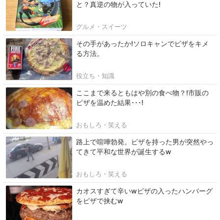
と？真逆の物が入っていた!
グルメ・スイーツ
その手があったか!ソロキャンでピザをキメ
る方法。
役立ち・知識
ここまで来るともはや別の食べ物？!市販の
ピザを温めた結果･･･!
おもしろ・笑える
路上で喧嘩勃発。ピザを持った男が突然やっ
てきて平和な世界が誕生するw
おもしろ・笑える
カオスすぎて辛いwピザの入ったハンバーグ
をピザで挟むw