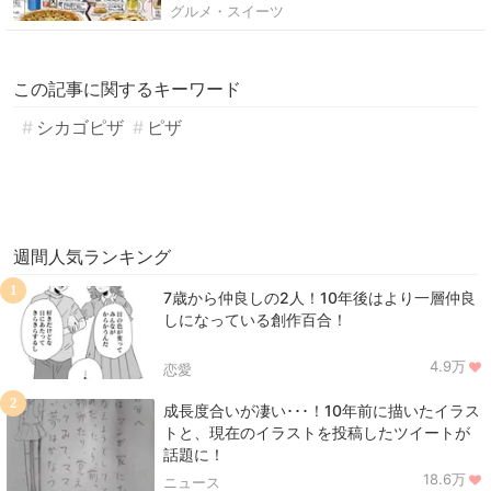
グルメ・スイーツ
この記事に関するキーワード
シカゴピザ
ピザ
週間人気ランキング
1
7歳から仲良しの2人！10年後はより一層仲良
しになっている創作百合！
4.9万
恋愛
2
成長度合いが凄い･･･！10年前に描いたイラス
トと、現在のイラストを投稿したツイートが
話題に！
18.6万
ニュース