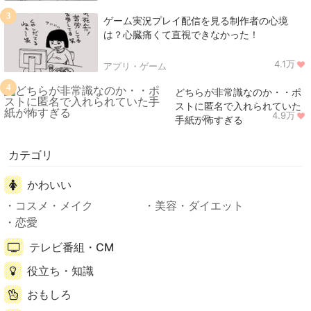
3
ゲーム実況プレイ配信を見る制作者の心境
は？心臓痛くて直視できなかった！
4.1万
アプリ・ゲーム
4
どちらが非常識なのか・・ポ
ストに匿名で入れられていた
4.9万
ニュース
手紙が怖すぎる
カテゴリ
かわいい
コスメ・メイク
美容・ダイエット
恋愛
テレビ番組・CM
役立ち・知識
おもしろ