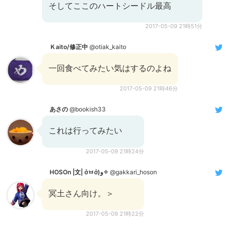
そしてここのハートシードル最高
2017-05-09 21時51分
Ｋaito/修正中
@otiak_kaito
一回食べてみたい気はするのよね
2017-05-09 21時46分
あさの
@bookish33
これは行ってみたい
2017-05-09 21時24分
HOSOn |文| ởㅂở)و✧
@gakkari_hoson
冥土さん向け。＞
2017-05-09 21時22分