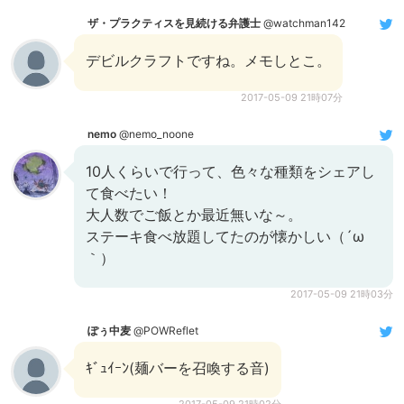
ザ・プラクティスを見続ける弁護士
@watchman142
デビルクラフトですね。メモしとこ。
2017-05-09 21時07分
nemo
@nemo_noone
10人くらいで行って、色々な種類をシェアし
て食べたい！
大人数でご飯とか最近無いな～。
ステーキ食べ放題してたのが懐かしい（´ω
｀）
2017-05-09 21時03分
ぽぅ中麦
@POWReflet
ｷﾞｭｲｰﾝ(麺バーを召喚する音)