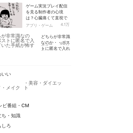
ゲーム実況プレイ配信
を見る制作者の心境
は？心臓痛くて直視で
きなかった！
4.1万
アプリ・ゲーム
どちらが非常識
なのか・・ポス
4.9万
ニュー
トに匿名で入れ
ス
られていた手紙
リ
が怖すぎる
わいい
美容・ダイエッ
メ・メイク
ト
レビ番組・CM
立ち・知識
もしろ