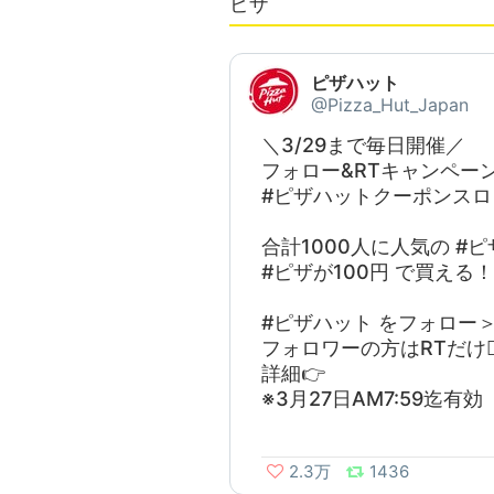
ピザ
ピザハット
@Pizza_Hut_Japan
＼3/29まで毎日開催／
フォロー&RTキャンペー
#ピザハットクーポンスロ
合計1000人に人気の #
#ピザが100円 で買える！
#ピザハット をフォロー
フォロワーの方はRTだけ🙆‍
詳細👉
※3月27日AM7:59迄有効
2.3万
1436