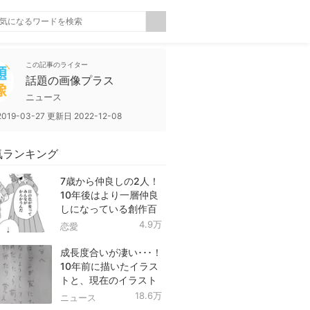
この記事のライター
話題の画像プラス
ニュース
2019-03-27
更新日
2022-12-08
気ランキング
7歳から仲良しの2人！
10年後はより一層仲良
しになっている創作百
合！
4.9万
恋愛
成長度合いが凄い･･･！
10年前に描いたイラス
トと、現在のイラスト
を投稿したツイートが
18.6万
ニュース
話題に！