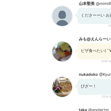
山本聖美
@mimi8
くださーーい お
2
みも@えんらーい
ピザ食べたい( ﾟ∀
2019-
nukadoko
@Kyur
ぴざー！
2019-
taka
@anglertm