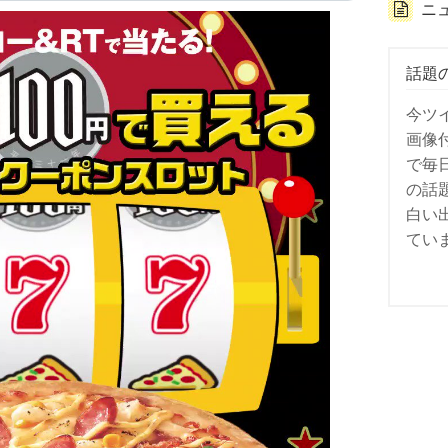
ニ
話題
今ツ
画像
で毎
の話
白い
てい