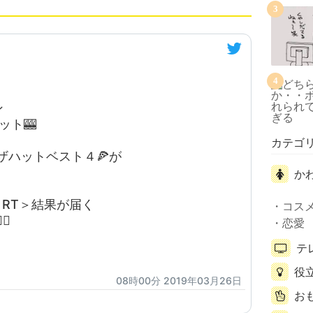
3
4
ン
ット🎰
カテゴ
ピザハットベスト４🍕が
か
＞RT＞結果が届く
コス
♀️
恋愛
テ
役
08時00分 2019年03月26日
お