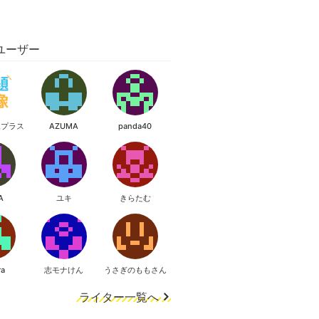
ユーザー
像プラス
AZUMA
panda40
A
ユキ
きらたむ
ra
志モナけん
うさぎのももさん
ライター一覧へ