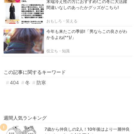
末端冷え性の方におすすめ!この冬に大活躍
間違いなしのあったかグッズがこちら!
おもしろ・笑える
今年も来たこの季節!「男ならこの良さがわ
かるよね(^^)/」
役立ち・知識
この記事に関するキーワード
404
冬
防寒
週間人気ランキング
1
7歳から仲良しの2人！10年後はより一層仲良