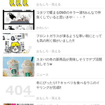
おもしろ・笑える
コタツで暖まるDbDのキラー達!!みんなで仲
良くしていると思いきや・・・？
かわいい
フロントガラスが凍るような寒い朝にとって
も気の利く猫がいました!!
おもしろ・笑える
スタバの冬の新商品が美味しそうでデブ活開
始しそうw
ニュース
冬にぴったり!？キャベツを食べるウニのイ
ヤリングが完成!!
おもしろ・笑える