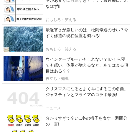
冬があまりにも寒すぎて．．．最近毎日これ
なはず‼
おもしろ・笑える
最近寒さが厳しいのは、松岡修造のせい？今
すぐ修造の現在位置を調べろ!
おもしろ・笑える
ウインターブルーかもしれない？!いくら寝
ても眠い、体重が増えるなど、あてはまる項
目はある？？
役立ち・知識
クリスマスになるとよく耳にするこの名曲。
ジャスティンとマライアのコラボ最強!
ニュース
分かりすぎて辛い…冬の様子を表す一週間分
の一言!