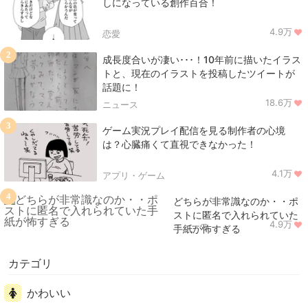
しになっている創作百合！
4.9万
恋愛
2
成長度合いが凄い･･･！10年前に描いたイラス
トと、現在のイラストを投稿したツイートが
話題に！
18.6万
ニュース
3
ゲーム実況プレイ配信を見る制作者の心境
は？心臓痛くて直視できなかった！
4.1万
アプリ・ゲーム
4
どちらが非常識なのか・・ポ
ストに匿名で入れられていた
4.9万
ニュース
手紙が怖すぎる
カテゴリ
かわいい