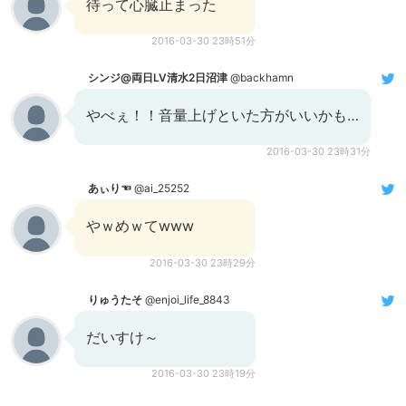
待って心臓止まった
2016-03-30 23時51分
シンジ@両日LV清水2日沼津
@backhamn
やべぇ！！音量上げといた方がいいかも…
2016-03-30 23時31分
‍あぃり☜
@ai_25252
やｗめｗてwww
2016-03-30 23時29分
りゅうたそ
@enjoi_life_8843
だいすけ～
2016-03-30 23時19分