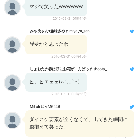
マジで笑ったwwwwww
2016-03-31 01時14分
みや氏さん◉趣味多め
@miya_si_san
淫夢かと思ったわ
2016-03-31 00時45分
しょおた@春は頭にお花が、んぱっ
@shoota_
ヒ、ヒエェェ(∩´﹏`∩)
2016-03-31 00時26分
Mitch
@MM6246
ダイスケ要素が全くなくて、出てきた瞬間に
腹抱えて笑った…