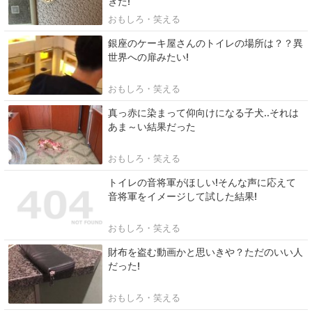
ぎた!
おもしろ・笑える
銀座のケーキ屋さんのトイレの場所は？？異
世界への扉みたい!
おもしろ・笑える
真っ赤に染まって仰向けになる子犬..それは
あま～い結果だった
おもしろ・笑える
トイレの音将軍がほしい!そんな声に応えて
音将軍をイメージして試した結果!
おもしろ・笑える
財布を盗む動画かと思いきや？ただのいい人
だった!
おもしろ・笑える