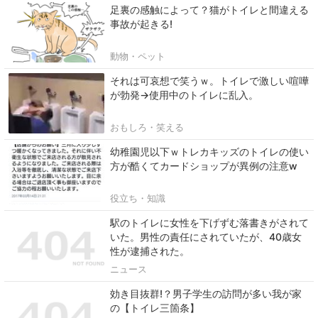
足裏の感触によって？猫がトイレと間違える
事故が起きる!
動物・ペット
それは可哀想で笑うｗ。トイレで激しい喧嘩
が勃発→使用中のトイレに乱入。
おもしろ・笑える
幼稚園児以下ｗトレカキッズのトイレの使い
方が酷くてカードショップが異例の注意w
役立ち・知識
駅のトイレに女性を下げずむ落書きがされて
いた。男性の責任にされていたが、40歳女
性が逮捕された。
ニュース
効き目抜群!？男子学生の訪問が多い我が家
の【トイレ三箇条】