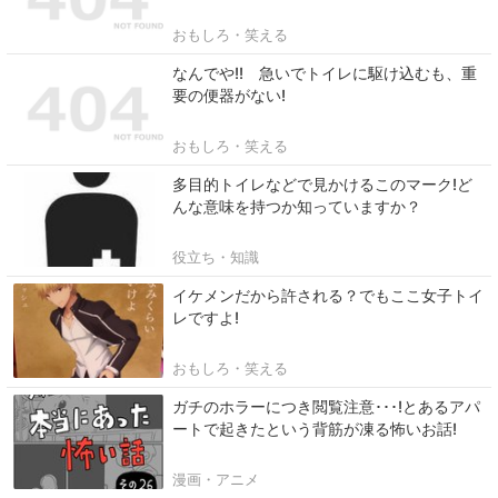
おもしろ・笑える
なんでや!! 急いでトイレに駆け込むも、重
要の便器がない!
おもしろ・笑える
多目的トイレなどで見かけるこのマーク!ど
んな意味を持つか知っていますか？
役立ち・知識
イケメンだから許される？でもここ女子トイ
レですよ!
おもしろ・笑える
ガチのホラーにつき閲覧注意･･･!とあるアパ
ートで起きたという背筋が凍る怖いお話!
漫画・アニメ