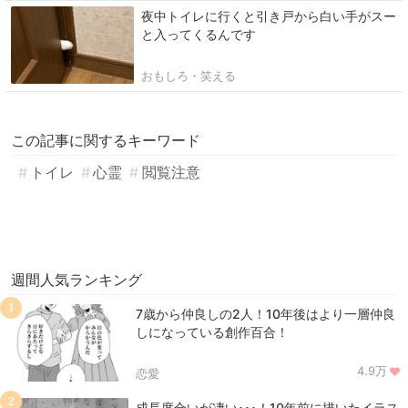
夜中トイレに行くと引き戸から白い手がスー
と入ってくるんです
おもしろ・笑える
この記事に関するキーワード
トイレ
心霊
閲覧注意
週間人気ランキング
1
7歳から仲良しの2人！10年後はより一層仲良
しになっている創作百合！
4.9万
恋愛
2
成長度合いが凄い･･･！10年前に描いたイラス