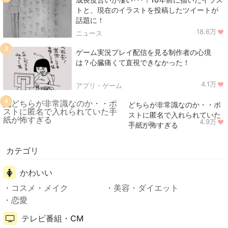
トと、現在のイラストを投稿したツイートが
話題に！
18.6万
ニュース
3
ゲーム実況プレイ配信を見る制作者の心境
は？心臓痛くて直視できなかった！
4.1万
アプリ・ゲーム
4
どちらが非常識なのか・・ポ
ストに匿名で入れられていた
4.9万
ニュース
手紙が怖すぎる
カテゴリ
かわいい
コスメ・メイク
美容・ダイエット
恋愛
テレビ番組・CM