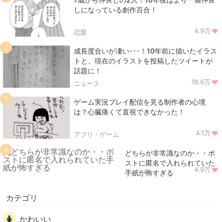
しになっている創作百合！
4.9万
恋愛
2
成長度合いが凄い･･･！10年前に描いたイラス
トと、現在のイラストを投稿したツイートが
話題に！
18.6万
ニュース
3
ゲーム実況プレイ配信を見る制作者の心境
は？心臓痛くて直視できなかった！
4.1万
アプリ・ゲーム
4
どちらが非常識なのか・・ポ
ストに匿名で入れられていた
4.9万
ニュース
手紙が怖すぎる
カテゴリ
かわいい