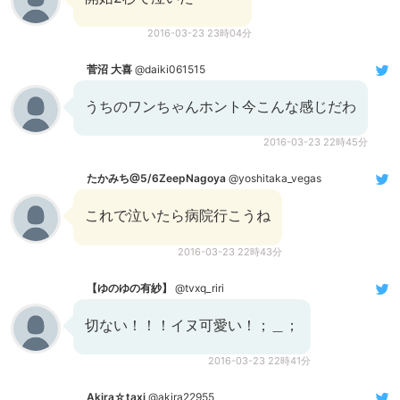
2016-03-23 23時04分
菅沼 大喜
@daiki061515
うちのワンちゃんホント今こんな感じだわ
2016-03-23 22時45分
たかみち@5/6ZeepNagoya
@yoshitaka_vegas
これで泣いたら病院行こうね
2016-03-23 22時43分
【ゆのゆの有紗】
@tvxq_riri
切ない！！！イヌ可愛い！；＿；
2016-03-23 22時41分
Akira☆taxi
@akira22955