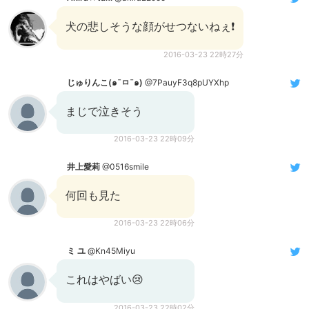
犬の悲しそうな顔がせつないねぇ❗
2016-03-23 22時27分
じゅりんこ(๑¯ㅁ¯๑)
@7PauyF3q8pUYXhp
まじで泣きそう
2016-03-23 22時09分
井上愛莉
@0516smile
何回も見た
2016-03-23 22時06分
ミ ユ
@Kn45Miyu
これはやばい😢
2016-03-23 22時02分