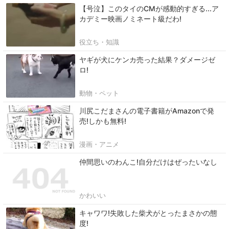
【号泣】このタイのCMが感動的すぎる...ア
カデミー映画ノミネート級だわ!
役立ち・知識
ヤギが犬にケンカ売った結果？ダメージゼ
ロ!
動物・ペット
川尻こだまさんの電子書籍がAmazonで発
売!しかも無料!
漫画・アニメ
仲間思いのわんこ!自分だけはぜったいなし
かわいい
キャワワ!失敗した柴犬がとったまさかの態
度!