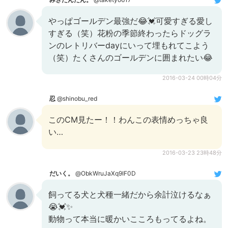
やっぱゴールデン最強だ😂💓可愛すぎる愛し
すぎる（笑）花粉の季節終わったらドッグラ
ンのレトリバーdayにいって埋もれてこよう
（笑）たくさんのゴールデンに囲まれたい😂
2016-03-24 00時04分
忍
@shinobu_red
このCM見たー！！わんこの表情めっちゃ良
い…
2016-03-23 23時48分
だいく。
@ObkWruJaXq9IF0D
飼ってる犬と犬種一緒だから余計泣けるなぁ
😭💓✨
動物って本当に暖かいこころもってるよね。