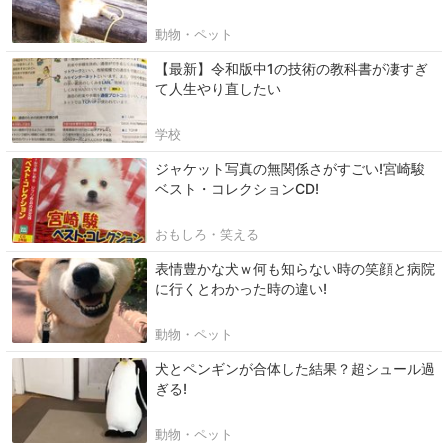
動物・ペット
【最新】令和版中1の技術の教科書が凄すぎ
て人生やり直したい
学校
ジャケット写真の無関係さがすごい!宮崎駿
ベスト・コレクションCD!
おもしろ・笑える
表情豊かな犬ｗ何も知らない時の笑顔と病院
に行くとわかった時の違い!
動物・ペット
犬とペンギンが合体した結果？超シュール過
ぎる!
動物・ペット