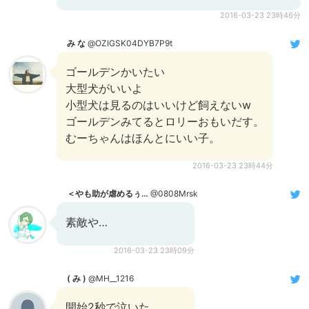
2016-03-23 23時46分
み な
@OZIGSK04DYB7P9t
ゴールデンかいたい
大型犬がいいよ
小型犬は見るのはいいけど飼えないw
ゴールデンみてるとロリーおもいだす。
むーちゃんはほんとにいい子。
2016-03-23 23時44分
＜やも助が虐めるぅ…
@0808Mrsk
素敵や…
2016-03-23 23時09分
( み )
@MH__1216
開始2秒で泣いた