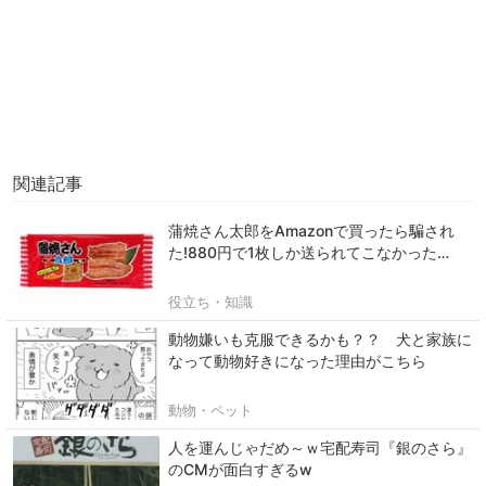
関連記事
蒲焼さん太郎をAmazonで買ったら騙され
た!880円で1枚しか送られてこなかった…
役立ち・知識
動物嫌いも克服できるかも？？ 犬と家族に
なって動物好きになった理由がこちら
動物・ペット
人を運んじゃだめ～ｗ宅配寿司『銀のさら』
のCMが面白すぎるw