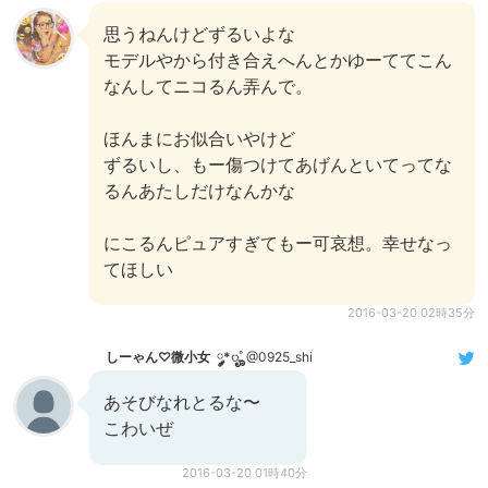
思うねんけどずるいよな
モデルやから付き合えへんとかゆーててこん
なんしてニコるん弄んで。
ほんまにお似合いやけど
ずるいし、もー傷つけてあげんといてってな
るんあたしだけなんかな
にこるんピュアすぎてもー可哀想。幸せなっ
てほしい
2016-03-20 02時35分
しーゃん♡微小女 ༘*ೄ˚
@0925_shi
あそびなれとるな〜
こわいぜ
2016-03-20 01時40分