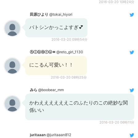
2016-03-20 10時24分
田原ひより
@tokai_hiyori
バトシンかっこよすぎ💕
2016-03-20 09時54分
ⓗⓘⓚⓐⓡⓤ⏪
@reto_girl_1130
にこるん可愛い！！
2016-03-20 08時25分
みら
@boobear_mm
かわええええええこのふたりのこの絶妙な関
係いい
2016-03-20 06時11分
juritaaan
@juritaaan812