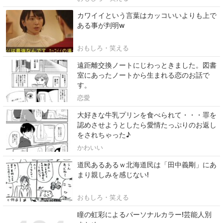
カワイイという言葉はカッコいいよりも上で
ある事が判明w
おもしろ・笑える
遠距離交換ノートにじわっときました。図書
室にあったノートから生まれる恋のお話で
す。
恋愛
大好きな牛乳プリンを食べられて・・・罪を
認めさせようとしたら愛情たっぷりのお返し
をされちゃった♪
かわいい
道民あるあるｗ北海道民は「田中義剛」にあ
まり親しみを感じない!
おもしろ・笑える
瞳の虹彩によるパーソナルカラー!芸能人別