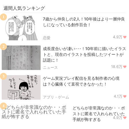
週間人気ランキング
1
7歳から仲良しの2人！10年後はより一層仲良
しになっている創作百合！
4.9万
恋愛
2
成長度合いが凄い･･･！10年前に描いたイラス
トと、現在のイラストを投稿したツイートが
話題に！
18.6万
ニュース
3
ゲーム実況プレイ配信を見る制作者の心境
は？心臓痛くて直視できなかった！
4.1万
アプリ・ゲーム
4
どちらが非常識なのか・・ポ
ストに匿名で入れられていた
4.9万
ニュース
手紙が怖すぎる