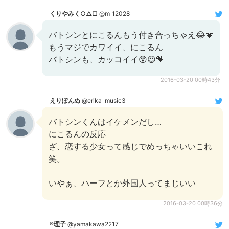
くりやみく○△□
@m_12028
バトシンとにこるんもう付き合っちゃえ😂💗
もうマジでカワイイ、にこるん
バトシンも、カッコイイ😵😍💗
2016-03-20 00時43分
えりぽんぬ
@erika_music3
バトシンくんはイケメンだし…
にこるんの反応
ざ、恋する少女って感じでめっちゃいいこれ
笑。
いやぁ、ハーフとか外国人ってまじいい
2016-03-20 00時36分
®️理子
@yamakawa2217