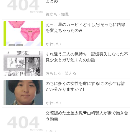
まとめ
役立ち・知識
えっ、星のカービィどうした!そっちに路線
を変えちゃったのw
かわいい
すれ違う二人の気持ち 記憶喪失になった不
良少女とガリ勉くんのお話
おもしろ・笑える
のちに多くの女性を虜にする!この少年は誰
だか分かりますか？!
かわいい
交際認めた土屋太鳳♥山崎賢人が素で抱き合
う動画