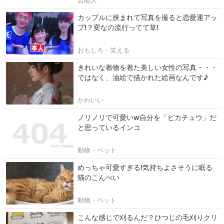
芸能人
カップルに挟まれて写真を撮ると恋愛運アッ
プ!？変なの流行ってて草!
おもしろ・笑える
きれいな着物を着た美しい女性の写真・・・
ではなく、油絵で描かれた絵画なんです♪
かわいい
ノリノリで可愛いw自分を「ピカチュウ」だ
と思っているインコ
動物・ペット
めっちゃ可愛すぎる!気持ちよさそうに眠る
猫のこんぺい
動物・ペット
こんな感じで刈るんだ？ひつじの毛刈りクリ