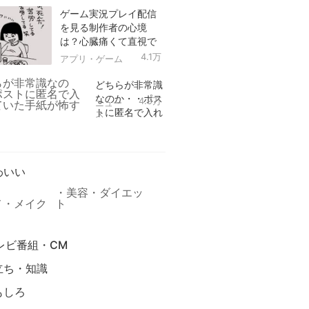
ゲーム実況プレイ配信
を見る制作者の心境
は？心臓痛くて直視で
きなかった！
4.1万
アプリ・ゲーム
どちらが非常識
なのか・・ポス
4.9万
ニュー
トに匿名で入れ
ス
られていた手紙
リ
が怖すぎる
わいい
美容・ダイエッ
メ・メイク
ト
レビ番組・CM
立ち・知識
もしろ