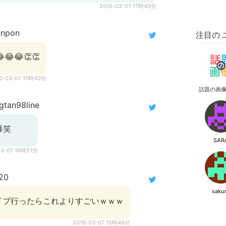
2016-03-07 17時40分
npon
注目の 
😂👏👏
6-03-07 17時40分
話題の画
tan98line
爆笑
SAR
03-07 16時51分
20
saku
ライブ行ったらこれよりすごいｗｗｗ
2016-03-07 15時46分