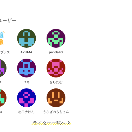
ユーザー
像プラス
AZUMA
panda40
A
ユキ
きらたむ
ra
志モナけん
うさぎのももさん
ライター一覧へ