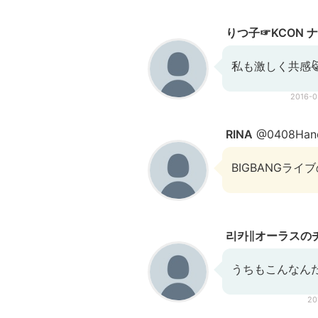
りつ子☞KCON ナ
私も激しく共感
2016-
RINA
@0408Hand
BIGBANGラ
리카∥オーラスの
うちもこんなんだ
20