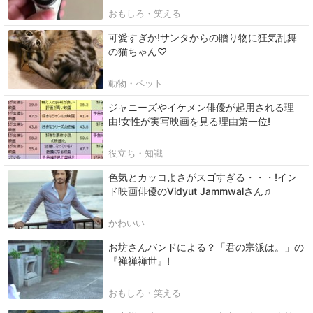
おもしろ・笑える
可愛すぎか!サンタからの贈り物に狂気乱舞
の猫ちゃん♡
動物・ペット
ジャニーズやイケメン俳優が起用される理
由!女性が実写映画を見る理由第一位!
役立ち・知識
色気とカッコよさがスゴすぎる・・・!イン
ド映画俳優のVidyut Jammwalさん♫
かわいい
お坊さんバンドによる？「君の宗派は。」の
『禅禅禅世』!
おもしろ・笑える