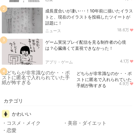
2
成長度合いが凄い･･･！10年前に描いたイラス
トと、現在のイラストを投稿したツイートが
話題に！
18.6万
ニュース
3
ゲーム実況プレイ配信を見る制作者の心境
は？心臓痛くて直視できなかった！
4.1万
アプリ・ゲーム
4
どちらが非常識なのか・・ポ
ストに匿名で入れられていた
4.9万
ニュース
手紙が怖すぎる
カテゴリ
かわいい
コスメ・メイク
美容・ダイエット
恋愛