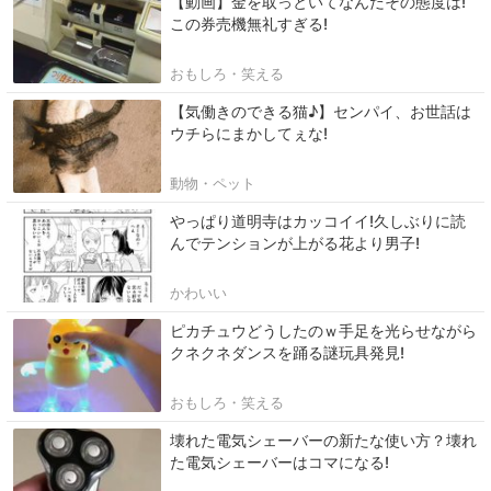
【動画】金を取っといてなんだその態度は!
この券売機無礼すぎる!
おもしろ・笑える
【気働きのできる猫♪】センパイ、お世話は
ウチらにまかしてぇな!
動物・ペット
やっぱり道明寺はカッコイイ!久しぶりに読
んでテンションが上がる花より男子!
かわいい
ピカチュウどうしたのｗ手足を光らせながら
クネクネダンスを踊る謎玩具発見!
おもしろ・笑える
壊れた電気シェーバーの新たな使い方？壊れ
た電気シェーバーはコマになる!