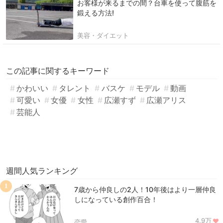
お客様が来るまでの間？台車を使って腹筋を
鍛える方法!
美容・ダイエット
この記事に関するキーワード
かわいい
タレント
バスケ
モデル
動画
可愛い
女優
女性
広瀬すず
広瀬アリス
芸能人
週間人気ランキング
1
7歳から仲良しの2人！10年後はより一層仲良
しになっている創作百合！
4.9万
恋愛