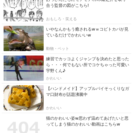
合う監督の図がこちら!
おもしろ・笑える
いやなんかもう癒されるwｗコビトカバが見
ているだけでかわいいw
動物・ペット
練習でカッコよくジャンプを決めたと思った
ら・・・何でもない所でコケちゃった可愛い
宇野くん♪
かわいい
【ハンドメイド】アップルパイそっくりなガ
マ口財布が話題沸騰中
かわいい
猫のかわいい姿w思わず温めてあげたいと思
ってしまう猫のかわいい動画はこちらw