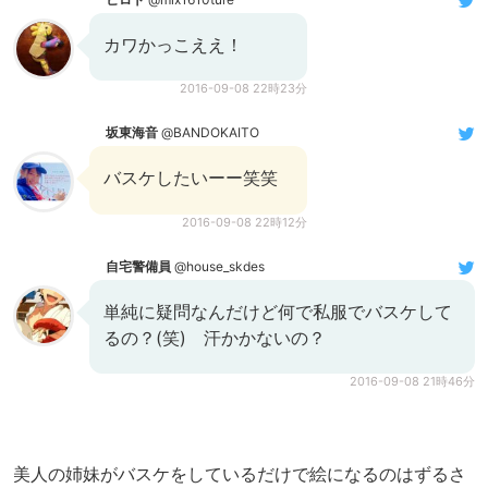
カワかっこええ！
2016-09-08 22時23分
坂東海音
@BANDOKAITO
バスケしたいーー笑笑
2016-09-08 22時12分
自宅警備員
@house_skdes
単純に疑問なんだけど何で私服でバスケして
るの？(笑) 汗かかないの？
2016-09-08 21時46分
美人の姉妹がバスケをしているだけで絵になるのはずるさ