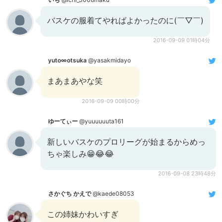
バスケの服着てやればよかったのに(￣▽￣)
2016-09-09 01時04分
yuto∞otsuka
@yasakmidayo
まあまあやな笑
2016-09-09 00時00分
ゆーてぃー
@yuuuuuuta161
新しいバスケのプロリーグが始まるからめっ
ちゃ楽しみ😁😂😂
2016-09-08 23時48分
さかぐち かえで
@kaede08053
この姉妹かわいすぎ