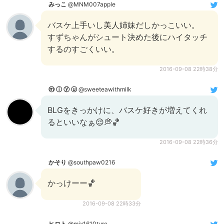
みっこ
@MNM007apple
バスケ上手いし美人姉妹だしかっこいい。
すずちゃんがシュート決めた後にハイタッチ
するのすごくいい。
2016-09-08 22時38分
ⓜ ⓘ ⓨ ⓤ
@sweeteawithmilk
BLGをきっかけに、バスケ好きが増えてくれ
るといいなぁ😌💭🏀
2016-09-08 22時36分
かそり
@southpaw0216
かっけーー🏀
2016-09-08 22時33分
ヒロト
@mix1610ture