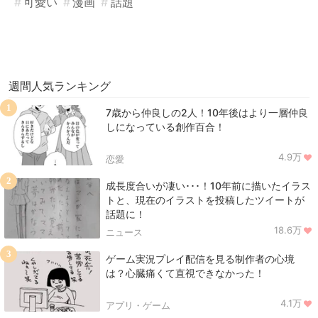
可愛い
漫画
話題
週間人気ランキング
1
7歳から仲良しの2人！10年後はより一層仲良
しになっている創作百合！
4.9万
恋愛
2
成長度合いが凄い･･･！10年前に描いたイラス
トと、現在のイラストを投稿したツイートが
話題に！
18.6万
ニュース
3
ゲーム実況プレイ配信を見る制作者の心境
は？心臓痛くて直視できなかった！
4.1万
アプリ・ゲーム