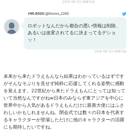
2016-08-23 10時13分
H∀L9000
@litronix_2260
ロボットなんだから都合の悪い情報は削除、
あるいは改変されてるに決まってるデショ
ッ！
2016-08-23 10時11分
未来から来たドラえもんなら結果はわかっているはずです
がそんなそぶりを見せず純粋に応援してくれる姿勢に感動
を覚えます。22世紀から来たドラえもんにとっては知って
いて当然なんですがねw日本のみならず東アジアを中心に
世界中から人気があるドラえもんだけに親善大使にはふさ
わしいかもしれませんね。閉会式では数々の日本を代表す
るキャラクターが登場しただけに他のキャラクターの活躍
にも期待したいですね。