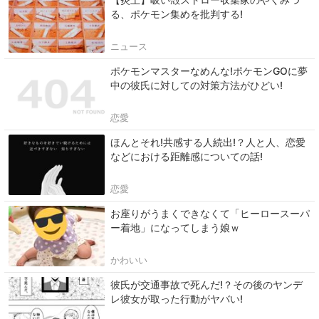
る、ポケモン集めを批判する!
ニュース
ポケモンマスターなめんな!ポケモンGOに夢
中の彼氏に対しての対策方法がひどい!
恋愛
ほんとそれ!共感する人続出!？人と人、恋愛
などにおける距離感についての話!
恋愛
お座りがうまくできなくて「ヒーロースーパ
ー着地」になってしまう娘ｗ
かわいい
彼氏が交通事故で死んだ!？その後のヤンデ
レ彼女が取った行動がヤバい!