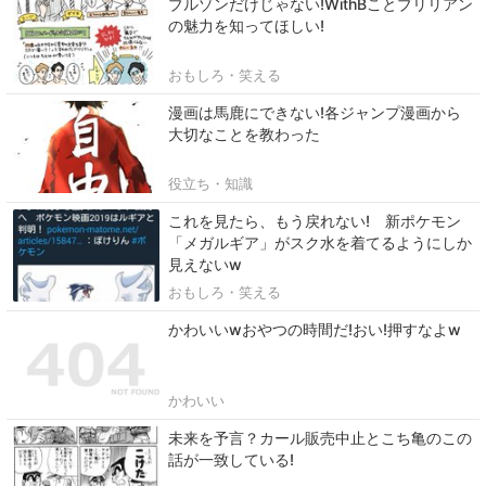
ブルゾンだけじゃない!WithBことブリリアン
の魅力を知ってほしい!
おもしろ・笑える
漫画は馬鹿にできない!各ジャンプ漫画から
大切なことを教わった
役立ち・知識
これを見たら、もう戻れない! 新ポケモン
「メガルギア」がスク水を着てるようにしか
見えないw
おもしろ・笑える
かわいいwおやつの時間だ!おい!押すなよw
かわいい
未来を予言？カール販売中止とこち亀のこの
話が一致している!