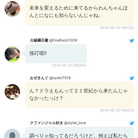
未来を変えるために来てるからわんちゃんほ
んとになにも知らないんじゃね。
2016-08-23 11時13分
火錫礦石廠
@FireRock1009
係叮噹!!
2016-08-23 11時08分
おぜきんぐ
@ozeki7519
ん？ドラえもんって２１世紀から来たんじゃ
なかったっけ？
2016-08-23 11時01分
クファンジャル好き
@stylet_love
調べりゃ知ってるだろうけど、例えば私たち