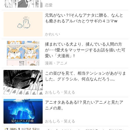
恋愛
元気がない？!そんなアナタに贈る、なんと
も癒されるアルパカとウサギの４コマw
かわいい
揉まれている犬より、揉んでいる人間の方
が･･･!愛犬をマッサージするお話を描いた可
愛い「犬漫画」!
漫画・アニメ
この並びを見て、相当テンションがあがりま
した。グドラシル、何点なんだろう…。
おもしろ・笑える
アニオタあるある!？見たいアニメと見たア
ニメの差。
おもしろ・笑える