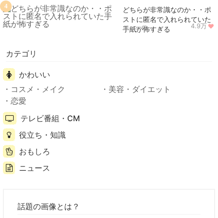
4
どちらが非常識なのか・・ポ
ストに匿名で入れられていた
4.9万
ニュース
手紙が怖すぎる
カテゴリ
かわいい
コスメ・メイク
美容・ダイエット
恋愛
テレビ番組・CM
役立ち・知識
おもしろ
ニュース
話題の画像とは？