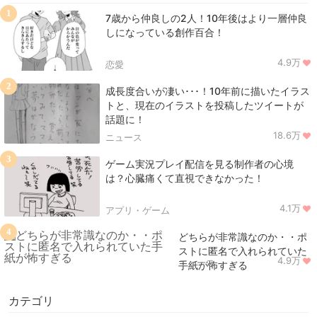
1
7歳から仲良しの2人！10年後はより一層仲良
しになっている創作百合！
4.9万
恋愛
2
成長度合いが凄い･･･！10年前に描いたイラス
トと、現在のイラストを投稿したツイートが
話題に！
18.6万
ニュース
3
ゲーム実況プレイ配信を見る制作者の心境
は？心臓痛くて直視できなかった！
4.1万
アプリ・ゲーム
4
どちらが非常識なのか・・ポ
ストに匿名で入れられていた
4.9万
ニュース
手紙が怖すぎる
カテゴリ