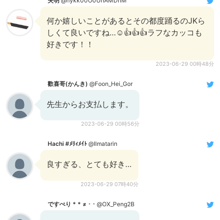
失明
@nykk00O0UnAMDnM
何か嬉しいことがあるとその都度踊るのJKら
しくて良いですね…☺️👍👍👍ラフなカッコも
好きです！！
2023-06-29 00時48分
歡喜哥(かんき)
@Foon_Hei_Gor
先生からお支払します。
2023-06-29 00時56分
Hachi #ﾒﾘｨﾒｲﾄ
@Ilmatarin
良すぎる、とても好き…
2023-06-29 07時40分
ですぺり * * ≠ ･ ･
@OX_Peng2B