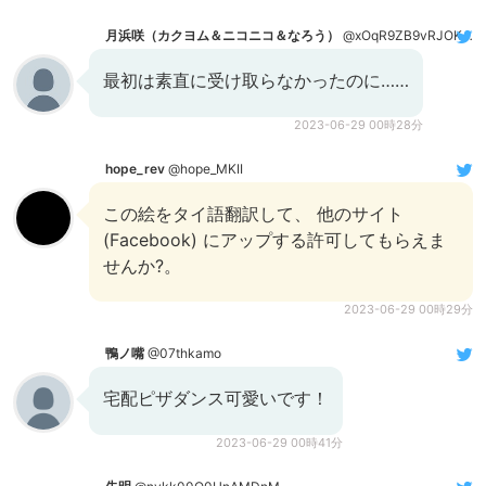
月浜咲（カクヨム＆ニコニコ＆なろう）
@xOqR9ZB9vRJOKK7
最初は素直に受け取らなかったのに……
2023-06-29 00時28分
hope_rev
@hope_MKII
この絵をタイ語翻訳して、 他のサイト
(Facebook) にアップする許可してもらえま
せんか?。
2023-06-29 00時29分
鴨ノ嘴
@07thkamo
宅配ピザダンス可愛いです！
2023-06-29 00時41分