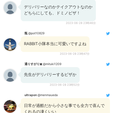
デリバリーなのかテイクアウトなのか
どちらにしても、ドミノピザ！
2023-06-28 23時46分
瓶
@pot10829
RABBIT小隊本当に可愛いですよね
2023-06-28 23時47分
通りすがり✖️
@mituki1209
先生がデリバリーするピザか
2023-06-28 23時52分
ultrapon
@menmaueda
日常が過酷だから小さな事でも全力で喜んで
くれるの凄くいい