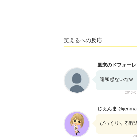
笑えるへの反応
風来のドフォーレ
違和感ないなw
2016-
じぇんま
@jenma
びっくりする程
20