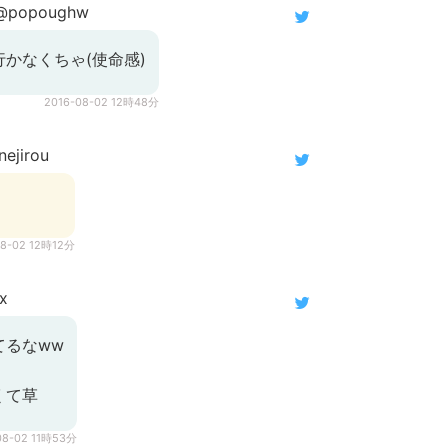
popoughw
かなくちゃ(使命感)
2016-08-02 12時48分
ejirou
08-02 12時12分
x
てるなww
くて草
08-02 11時53分