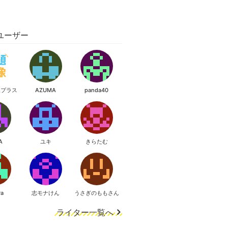
ユーザー
像プラス
AZUMA
panda40
A
ユキ
きらたむ
ra
志モナけん
うさぎのももさん
ライター一覧へ