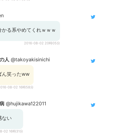
en
分かる系やめてくれｗｗｗ
2016-08-02 20時05分
の人
@takoyakisinichi
ばん笑ったww
2016-08-02 16時58分
病
@hujikawa122011
感ない
08-02 16時31分