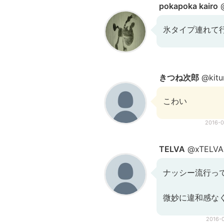
pokapoka kairo
@
氷タイプ連れて行
きつね次郎
@kitun
こわい
2016-
TELVA
@xTELVA
ナッシー流行っ
微妙に違和感な
2016-