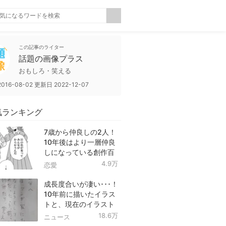
この記事のライター
話題の画像プラス
おもしろ・笑える
2016-08-02
更新日
2022-12-07
気ランキング
7歳から仲良しの2人！
10年後はより一層仲良
しになっている創作百
合！
4.9万
恋愛
成長度合いが凄い･･･！
10年前に描いたイラス
トと、現在のイラスト
を投稿したツイートが
18.6万
ニュース
話題に！