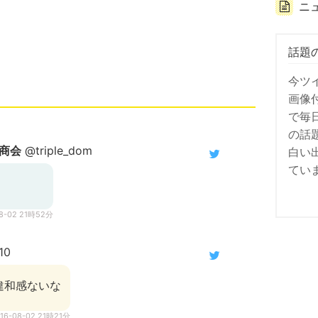
ニ
話題
今ツ
画像
で毎
の話
商会
@triple_dom
白い
てい
08-02 21時52分
10
違和感ないな
16-08-02 21時21分