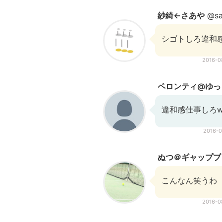
紗綺←さあや
@sa
シゴトしろ違和
2016-
ペロンティ@ゆっ
違和感仕事しろ
2016-
ぬつ＠ギャップブ
こんなん笑うわ
2016-