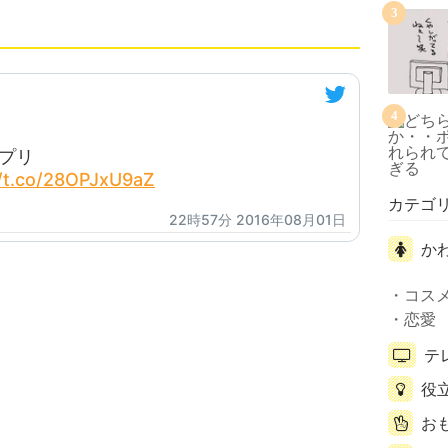
3
4
プリ
//t.co/28OPJxU9aZ
カテゴ
22時57分 2016年08月01日
か
コス
恋愛
テ
役
お