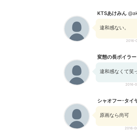
KTSあけみん
@ak
違和感ない。
2016-
変態の長ボイラー
違和感なくて笑
2016-
シャオフー･タイ
原画なら尚可
2016-