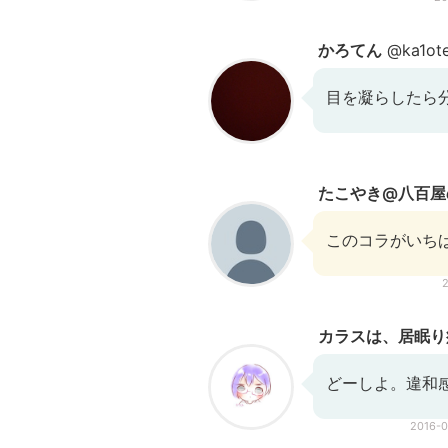
かろてん
@ka1ot
目を凝らしたら
たこやき@八百屋
このコラがいち
カラスは、居眠り
どーしよ。違和
2016-