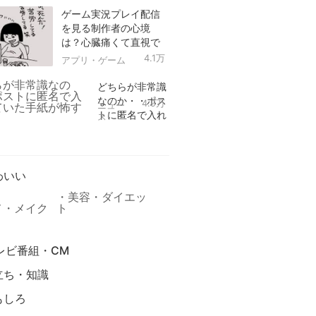
ゲーム実況プレイ配信
を見る制作者の心境
は？心臓痛くて直視で
きなかった！
4.1万
アプリ・ゲーム
どちらが非常識
なのか・・ポス
4.9万
ニュー
トに匿名で入れ
ス
られていた手紙
リ
が怖すぎる
わいい
美容・ダイエッ
メ・メイク
ト
レビ番組・CM
立ち・知識
もしろ