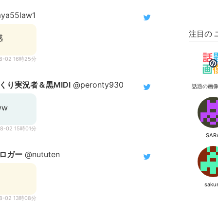
ya55law1
注目の 
感
08-02 16時25分
くり実況者＆黒MIDI
@peronty930
話題の画
ww
08-02 15時01分
SAR
ロガー
@nututen
saku
08-02 13時08分