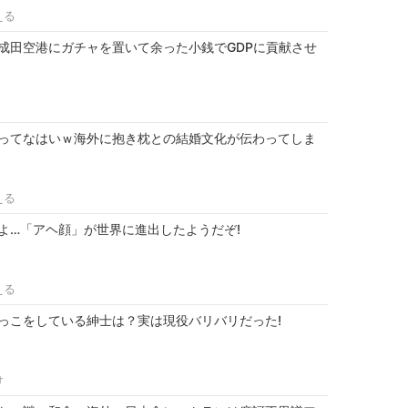
える
成田空港にガチャを置いて余った小銭でGDPに貢献させ
ってなはいｗ海外に抱き枕との結婚文化が伝わってしま
える
よ…「アヘ顔」が世界に進出したようだぞ!
える
っこをしている紳士は？実は現役バリバリだった!
け