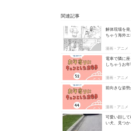
関連記事
解体現場を発
ちゃう海外エ
漫画・アニメ
電車で隣に座
しちゃうお年
漫画・アニメ
前向きな姿勢
漫画・アニメ
可愛い顔して
い犬、見つか