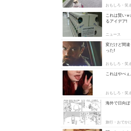
おもしろ・笑
これは賢いｗ
るアイデア!
ニュース
変だけど間違
った!
おもしろ・笑
これはやべぇ
おもしろ・笑
海外で日向ぼ
旅行・おでか