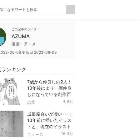
この記事のライター
AZUMA
漫画・アニメ
2023-06-09
更新日
2023-06-09
気ランキング
7歳から仲良しの2人！
10年後はより一層仲良
しになっている創作百
合！
4.9万
恋愛
成長度合いが凄い･･･！
10年前に描いたイラス
トと、現在のイラスト
を投稿したツイートが
18.6万
ニュース
話題に！