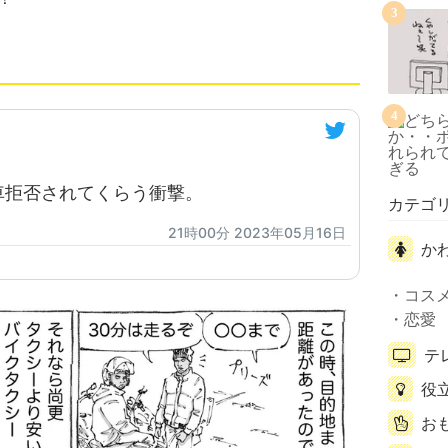
3
4
車拒否されてくらう衝撃。
カテゴ
21時00分 2023年05月16日
か
コス
恋愛
テ
役
お