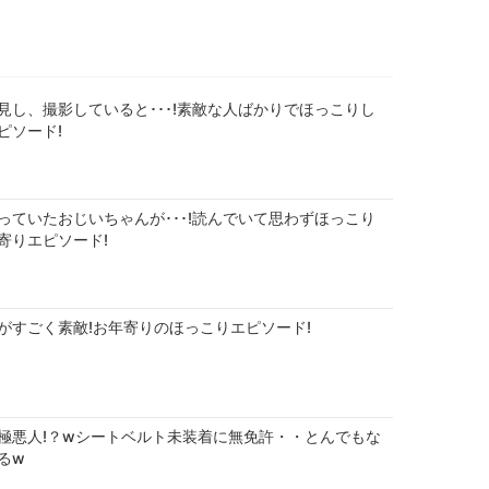
見し、撮影していると･･･!素敵な人ばかりでほっこりし
ピソード!
っていたおじいちゃんが･･･!読んでいて思わずほっこり
寄りエピソード!
がすごく素敵!お年寄りのほっこりエピソード!
極悪人!？wシートベルト未装着に無免許・・とんでもな
るw