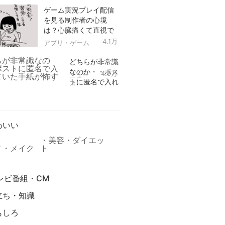
ゲーム実況プレイ配信
を見る制作者の心境
は？心臓痛くて直視で
きなかった！
4.1万
アプリ・ゲーム
どちらが非常識
なのか・・ポス
4.9万
ニュー
トに匿名で入れ
ス
られていた手紙
リ
が怖すぎる
わいい
美容・ダイエッ
メ・メイク
ト
レビ番組・CM
立ち・知識
もしろ