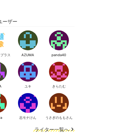
ユーザー
像プラス
AZUMA
panda40
A
ユキ
きらたむ
ra
志モナけん
うさぎのももさん
ライター一覧へ