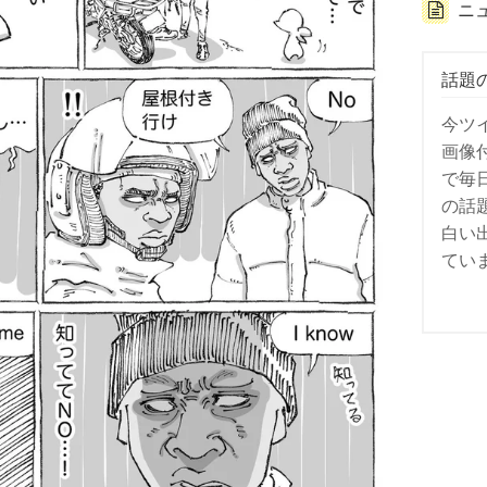
ニ
話題
今ツ
画像
で毎
の話
白い
てい