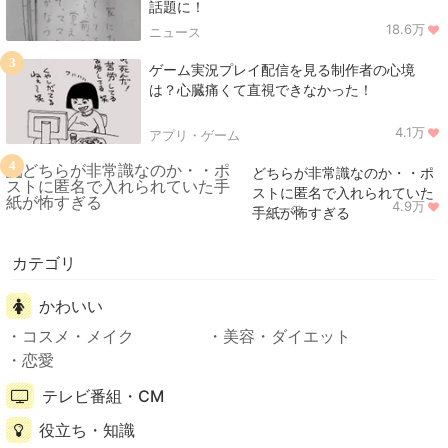
話題に！
18.6万
ニュース
3
ゲーム実況プレイ配信を見る制作者の心境
は？心臓痛くて直視できなかった！
4.1万
アプリ・ゲーム
4
どちらが非常識なのか・・ポ
ストに匿名で入れられていた
4.9万
ニュース
手紙が怖すぎる
カテゴリ
かわいい
コスメ・メイク
美容・ダイエット
恋愛
テレビ番組・CM
役立ち・知識