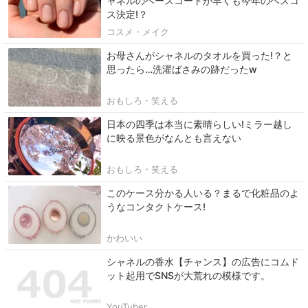
ャネルのベースコートが早くも今年のベスコ
ス決定!？
コスメ・メイク
お母さんがシャネルのタオルを買った!？と
思ったら…洗濯ばさみの跡だったw
おもしろ・笑える
日本の四季は本当に素晴らしい!ミラー越し
に映る景色がなんとも言えない
おもしろ・笑える
このケース分かる人いる？まるで化粧品のよ
うなコンタクトケース!
かわいい
シャネルの香水【チャンス】の広告にコムド
ット起用でSNSが大荒れの模様です。
YouTuber