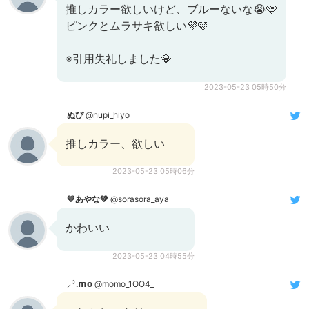
推しカラー欲しいけど、ブルーないな😭🩵
ピンクとムラサキ欲しい💜🩷
※引用失礼しました💎
2023-05-23 05時50分
ぬぴ
@nupi_hiyo
推しカラー、欲しい
2023-05-23 05時06分
💙あやな💚
@sorasora_aya
かわいい
2023-05-23 04時55分
⸝꙳.𝗺𝗼
@momo_1OO4_