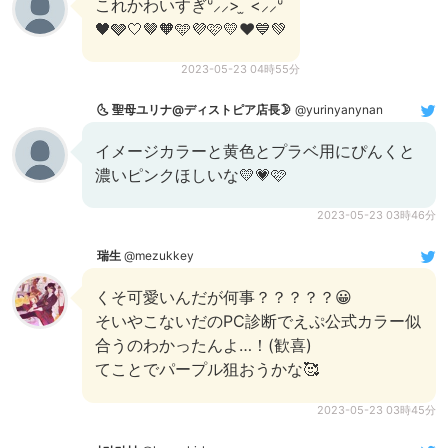
これかわいすぎᐡ⸝⸝> ̫ <⸝⸝ᐡ
🖤🩶🤍🤎🧡🩵💜🩷💛❤️💙💚
2023-05-23 04時55分
🌜 聖母ユリナ@ディストピア店長🌛
@yurinyanynan
イメージカラーと黄色とプラベ用にぴんくと
濃いピンクほしいな💛💗🩷
2023-05-23 03時46分
瑞生
@mezukkey
くそ可愛いんだが何事？？？？？😀
そいやこないだのPC診断でえぷ公式カラー似
合うのわかったんよ…！(歓喜)
てことでパープル狙おうかな🥰
2023-05-23 03時45分