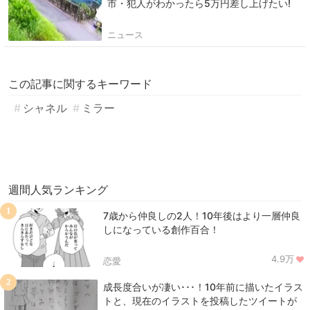
市・犯人がわかったら5万円差し上げたい!
ニュース
この記事に関するキーワード
シャネル
ミラー
週間人気ランキング
1
7歳から仲良しの2人！10年後はより一層仲良
しになっている創作百合！
4.9万
恋愛
2
成長度合いが凄い･･･！10年前に描いたイラス
トと、現在のイラストを投稿したツイートが