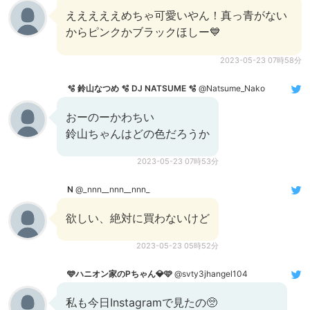
えええええめちゃ可愛いやん！真っ青がない
からピンクかブラックほしー💙
2023-05-23 07時58分
🫧 鈴山なつめ 🫧 DJ NATSUME 🫧
@Natsume_Nako
おーのーかわちい
鈴山ちゃんはどの色だろうか
2023-05-23 07時53分
N
@_nnn__nnn__nnn_
欲しい、絶対に買わないけど
2023-05-23 05時52分
🩵ハニオン家のPちゃん💎🩷
@svty3jhangel104
私も今日Instagramで見たの🥺