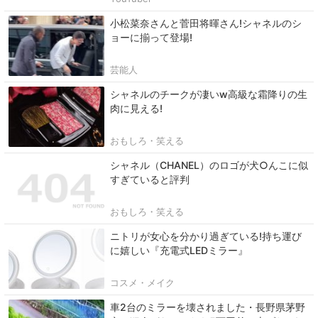
小松菜奈さんと菅田将暉さん!シャネルのシ
ョーに揃って登場!
芸能人
シャネルのチークが凄いw高級な霜降りの生
肉に見える!
おもしろ・笑える
シャネル（CHANEL）のロゴが犬○んこに似
すぎていると評判
おもしろ・笑える
ニトリが女心を分かり過ぎている!持ち運び
に嬉しい『充電式LEDミラー』
コスメ・メイク
車2台のミラーを壊されました・長野県茅野