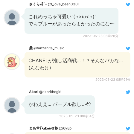
さくら🍒´-
@I_love_been0301
これめっちゃ可愛い"(∩>ω<∩)"
でもブルーがあったらよかったのにな〜
2023-05-23 08時28分
鼎
@tanzanite_music
CHANELが推し活商戦…！？そんなバカな…
(んなわけ)
2023-05-23 08時21分
Akari
@akarithegirl
かわええ... パープル欲しい🥺
2023-05-23 08時04分
まあ💙🎣🌊🛥🎨🎤
@i6y8p