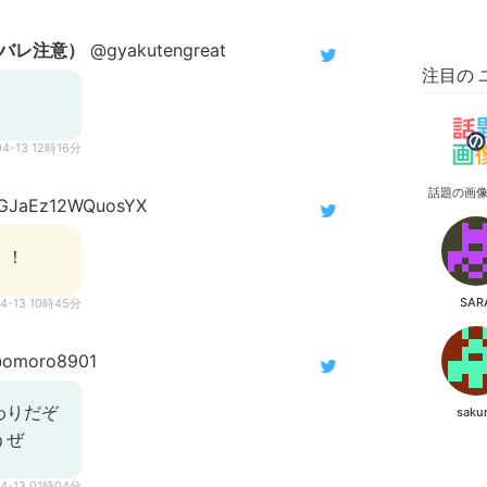
バレ注意）
@gyakutengreat
注目の 
04-13 12時16分
話題の画
JaEz12WQuosYX
！！
SAR
04-13 10時45分
omoro8901
わりだぞ
saku
うぜ
04-13 01時04分