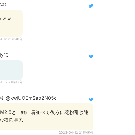
cat
ｗｗｗ
04-12 21時48分
ly13
04-12 21時47分
り
@kwjUOEmSap2N05c
M2.5と一緒に肩並べて後ろに花粉引き連
by福岡県民
2023-04-12 21時45分