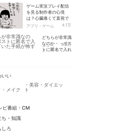
ゲーム実況プレイ配信
を見る制作者の心境
は？心臓痛くて直視で
きなかった！
4.1万
アプリ・ゲーム
どちらが非常識
なのか・・ポス
4.9万
ニュー
トに匿名で入れ
ス
られていた手紙
リ
が怖すぎる
わいい
美容・ダイエッ
メ・メイク
ト
レビ番組・CM
立ち・知識
もしろ