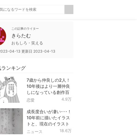
この記事のライター
きらたむ
おもしろ・笑える
2023-04-13
更新日
2023-04-13
気ランキング
7歳から仲良しの2人！
10年後はより一層仲良
しになっている創作百
合！
4.9万
恋愛
成長度合いが凄い･･･！
10年前に描いたイラス
トと、現在のイラスト
を投稿したツイートが
18.6万
ニュース
話題に！