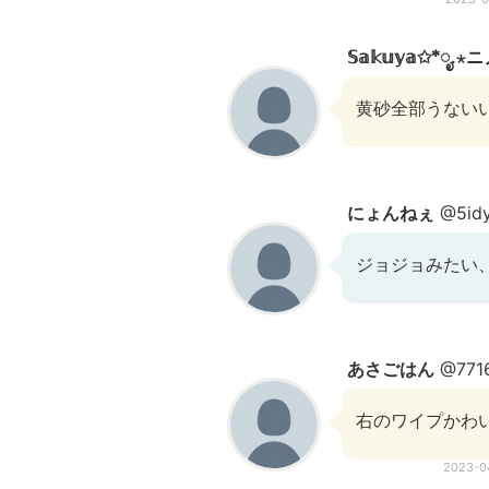
𝕊𝕒𝕜𝕦𝕪𝕒✩*
黄砂全部うない
にょんねぇ
@5idy
ジョジョみたい、
あさごはん
@7716
右のワイプかわ
2023-0