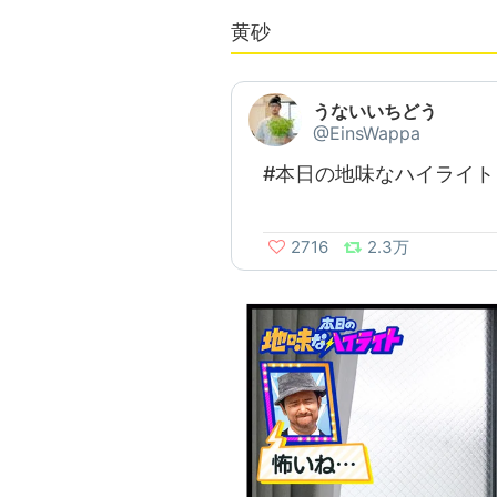
黄砂
うないいちどう
@EinsWappa
#本日の地味なハイライト
2716
2.3万