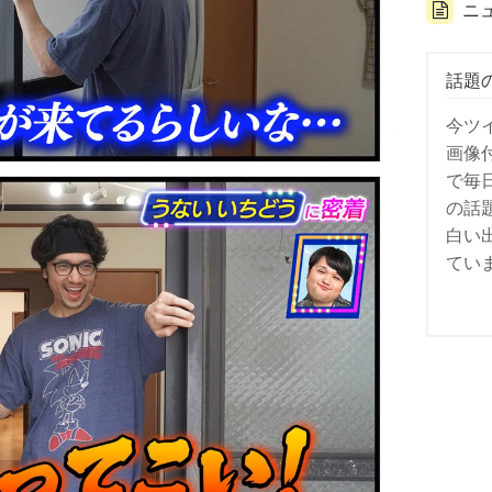
ニ
話題
今ツ
画像
で毎
の話
白い
てい