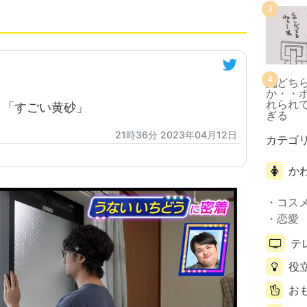
3
4
 「すごい黄砂」
21時36分 2023年04月12日
カテゴ
か
コス
恋愛
テ
役
お