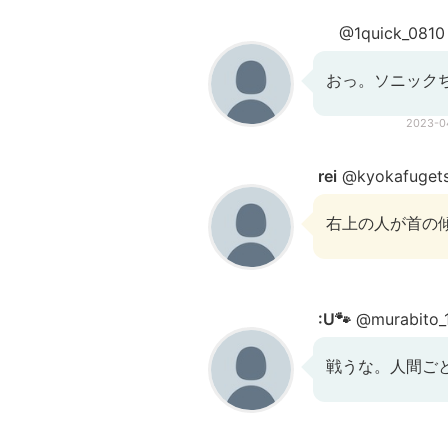
︎︎ ︎︎  ︎︎ ︎︎︎︎
@1quick_0810
おっ。ソニック
2023-0
rei
@kyokafuget
右上の人が首の
:U🐾
@murabito_
戦うな。人間ご