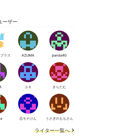
ユーザー
像プラス
AZUMA
panda40
A
ユキ
きらたむ
ra
志モナけん
うさぎのももさん
ライター一覧へ