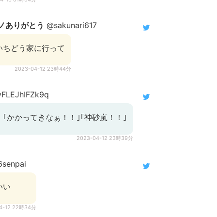
ೃ.⋆ニノありがとう
@sakunari617
いちどう家に行って
2023-04-12 23時44分
FLEJhIFZk9q
｢かかってきなぁ！！｣｢神砂嵐！！｣
2023-04-12 23時39分
senpai
いい
4-12 22時34分