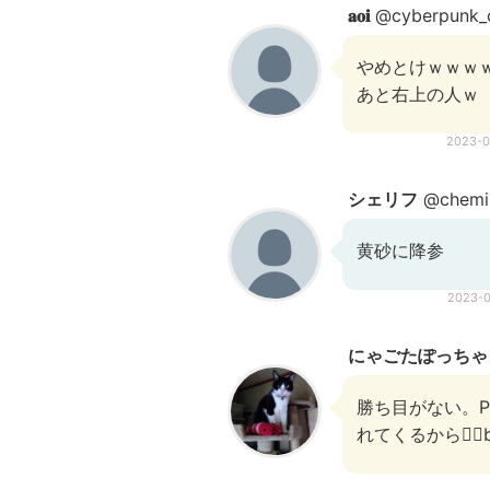
𝐚𝐨𝐢
@cyberpunk_
やめとけｗｗｗ
あと右上の人ｗ
2023-
シェリフ︎︎︎︎︎︎
@chemi
黄砂に降参
2023-
にゃごたぽっちゃ
勝ち目がない。P
れてくるから😵‍