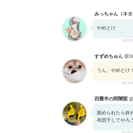
みっちゃん（ネタ
やめとけ
2023-
すずめちゅん
@3G
うん、やめとけ
2023-
四畳半の阿闍梨
@
舐められたら終
布団干してやろ
2023-