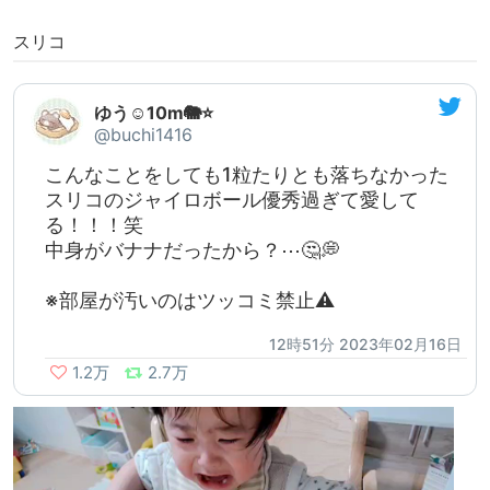
スリコ
ゆう☺︎︎10m🐘⭐
@buchi1416
こんなことをしても1粒たりとも落ちなかった
スリコのジャイロボール優秀過ぎて愛して
る！！！笑
中身がバナナだったから？⋯🤔💭
※部屋が汚いのはツッコミ禁止⚠️
12時51分 2023年02月16日
1.2万
2.7万