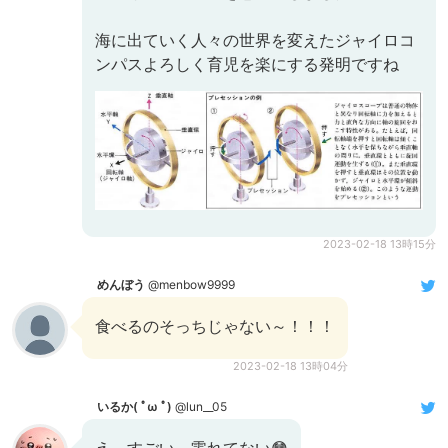
海に出ていく人々の世界を変えたジャイロコ
ンパスよろしく育児を楽にする発明ですね
2023-02-18 13時15分
めんぼう
@menbow9999
食べるのそっちじゃない～！！！
2023-02-18 13時04分
いるか( ﾟω ﾟ)
@lun__05