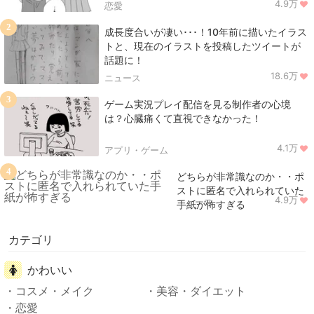
4.9万
恋愛
2
成長度合いが凄い･･･！10年前に描いたイラス
トと、現在のイラストを投稿したツイートが
話題に！
18.6万
ニュース
3
ゲーム実況プレイ配信を見る制作者の心境
は？心臓痛くて直視できなかった！
4.1万
アプリ・ゲーム
4
どちらが非常識なのか・・ポ
ストに匿名で入れられていた
4.9万
ニュース
手紙が怖すぎる
カテゴリ
かわいい
コスメ・メイク
美容・ダイエット
恋愛