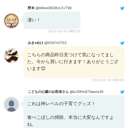
野本
@bMex08G9UcZvT99
凄い！
2023-02-18 19時21分
みき⭐︎めけ
@t0501r0702
こちらの商品昨日見つけて気になってまし
た。今から買いに行きます！ありがとうござ
います😊
2023-02-18 17時20分
こどもの心臓のお医者さん
@bJGRnoE7Iqawa2K
これは神レベルの子育てグッズ！
食べこぼしの掃除、本当に大変なんですよ
ね。