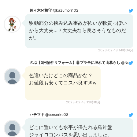
佐々木⋈和守
@kazumori102
駆動部分の挟み込み事故が怖いが軟質っぽい
から大丈夫…？大丈夫なら良さそうなものだ
が。
2023-02-18 14時34分
のぶ【0円物件リフォーム】🤖プラモに埋れて山暮らし
@Nobu_scott
色違いだけどこの商品かな？
お値段も安くてコスパ良すぎw
2023-02-18 13時18分
ハチマキ
@berserke08
どこに置いても水平が保たれる羅針盤
ジャイロコンパスを思い出しました。