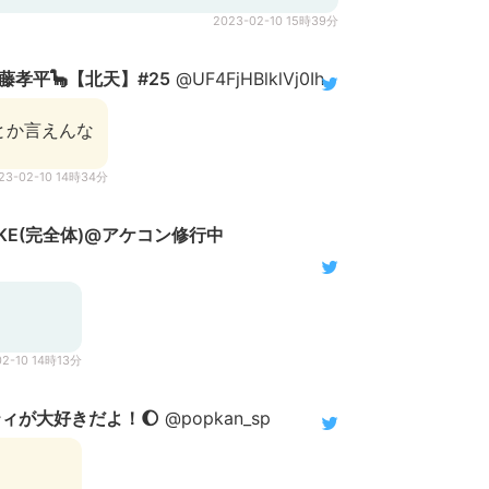
2023-02-10 15時39分
孝平🦕【北天】#25
@UF4FjHBlklVj0Ih
とか言えんな
23-02-10 14時34分
KE(完全体)@アケコン修行中
02-10 14時13分
ティが大好きだよ！🌔
@popkan_sp