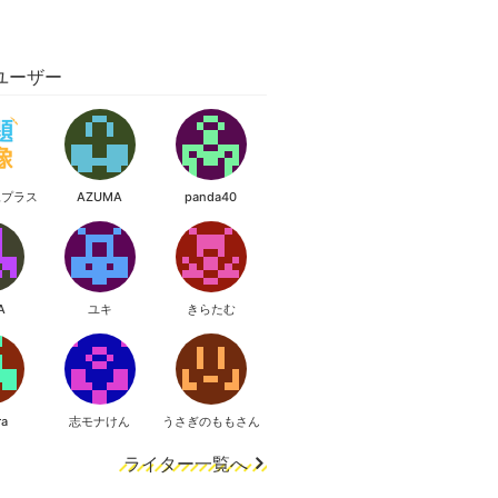
ユーザー
像プラス
AZUMA
panda40
A
ユキ
きらたむ
ra
志モナけん
うさぎのももさん
ライター一覧へ