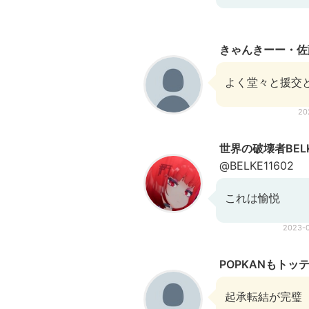
きゃんきーー・佐藤
よく堂々と援交
20
世界の破壊者BEL
@BELKE11602
これは愉悦
2023-
POPKANもトッ
起承転結が完璧