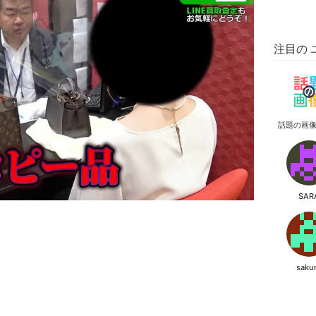
注目の 
話題の画
SAR
saku