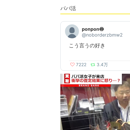
パパ活
ponpon🍥
@noborderzbmw2
こう言うの好き
7222
3.4万