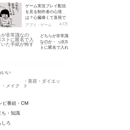
ゲーム実況プレイ配信
を見る制作者の心境
は？心臓痛くて直視で
きなかった！
4.1万
アプリ・ゲーム
どちらが非常識
なのか・・ポス
4.9万
ニュー
トに匿名で入れ
ス
られていた手紙
リ
が怖すぎる
わいい
美容・ダイエッ
メ・メイク
ト
レビ番組・CM
立ち・知識
もしろ