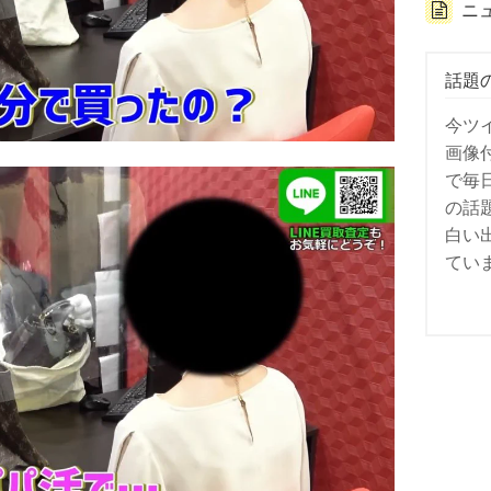
ニ
話題
今ツ
画像
で毎
の話
白い
てい