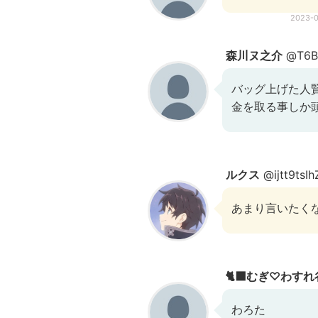
2023-
森川ヌ之介
@T6B
バッグ上げた人
金を取る事しか
ルクス
@ijtt9tsI
あまり言いたく
🐈‍⬛むぎ♡わす
わろた