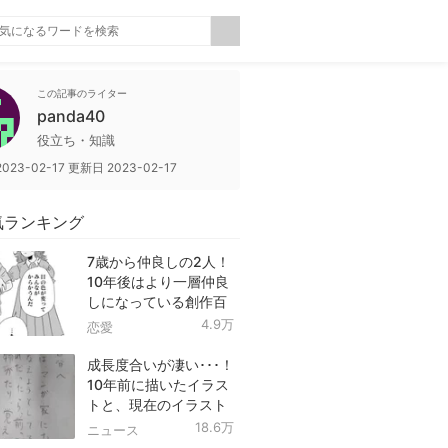
この記事のライター
panda40
役立ち・知識
2023-02-17
更新日
2023-02-17
気ランキング
7歳から仲良しの2人！
10年後はより一層仲良
しになっている創作百
合！
4.9万
恋愛
成長度合いが凄い･･･！
10年前に描いたイラス
トと、現在のイラスト
を投稿したツイートが
18.6万
ニュース
話題に！