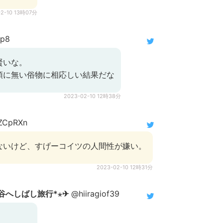
02-10 13時07分
p8
賢いな。
頭に無い俗物に相応しい結果だな
2023-02-10 12時38分
hZCpRXn
ないけど、すげーコイツの人間性が嫌い。
2023-02-10 12時31分
れ谷へしばし旅行*⋆✈
@hiiragiof39