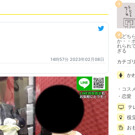
3
4
14時57分 2023年02月08日
カテゴ
か
コス
恋愛
テ
役
お