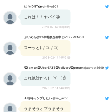
ゆう(DNT🍩yu)
@yu901
これは！！ヤバイ🤤
2023-02-14 14時33分
ぶいめろ@ST牛乳祭企画中
@VERYMENON
スーッと(ギコギコ)
2023-02-14 14時21分
🤡I am an🤡UberEATS🤡delivery🤡person
@atrract4649
これ絶対作ろ( ˙▿˙ )☝
2023-02-14 14時19分
JJ@キャンプしたい
@va__avo0
うまそうオブうまそう