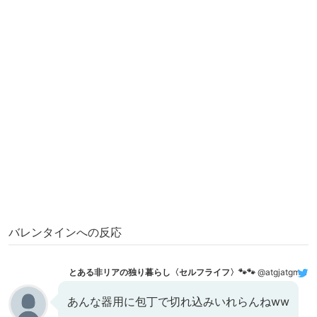
バレンタインへの反応
とある非リアの独り暮らし〈セルフライフ〉🐾🐾
@atgjatgmjwmt
あんな器用に包丁で切れ込みいれらんねww