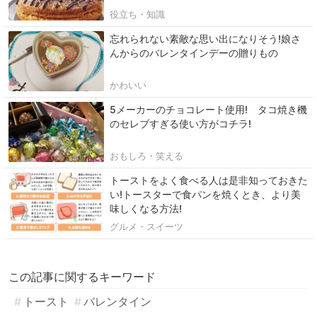
役立ち・知識
忘れられない素敵な思い出になりそう!娘さ
んからのバレンタインデーの贈りもの
かわいい
5メーカーのチョコレート使用! タコ焼き機
のセレブすぎる使い方がコチラ!
おもしろ・笑える
トーストをよく食べる人は是非知っておきた
い!トースターで食パンを焼くとき、より美
味しくなる方法!
グルメ・スイーツ
この記事に関するキーワード
トースト
バレンタイン