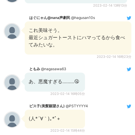
2023-02-14 13時13分
はぐにゃん@nana声劇民
@hagusan10s
これ美味そう。
最近シュガートーストにハマってるから食べ
てみたいな。
2023-02-14 16時23分
ともみ
@nagasawa63
あ、悪魔すぎる………🤤
2023-02-14 16時05分
ピス子(美髪願望さん)
@PSTYYYY4
(人*´∀｀)｡*ﾟ+
2023-02-14 15時44分