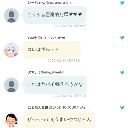
いーちゃん
@marumaru_k_k
こりゃぁ悪魔的だ😈💗💗💗
2023-02-14 14時14分
yuu→
@shamrock_uver
コレはギルティ
2023-02-14 13時35分
タマ。
@tama_sweets1
これはヤバイ😂作ろうかな
2023-02-14 13時34分
はる@人妻風
@LP0DHQN0U07fvAe
ぜっっってぇうまいやつじゃん