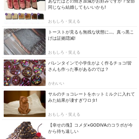
あなたはどの焼き加減がお好みですか？全部
同じなら結婚してもいいかも!
おもしろ・笑える
トーストが見るも無残な状態に…。真っ黒こ
げは証拠隠滅!
おもしろ・笑える
バレンタインで小学生がよく作るチョコ!皆
さんも作った事があるのでは？
かわいい
サルのチョコレートをホットミルクに入れて
みた結果が凄すぎワロタ!
おもしろ・笑える
【幸せの塊】コメダ×GODIVAのコラボが今
から待ち遠しい