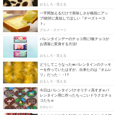
おもしろ・笑える
一手間加えるだけで美味しさが格段にアッ
プ!絶対に真似してほしい『チーズトース
ト』
グルメ・スイーツ
バレンタインデーのチョコ用に!板チョコが
お洒落に変身する方法!
おもしろ・笑える
どうしてこうなったwバレンタインのクッキ
ーを作っていたはずが、出来たのは『オムレ
ツ』だった・・!？
おもしろ・笑える
今日はバレンタイン!クオリティ高すぎｗバ
レンタイン用に作ったちっこいドラクエチョ
コたちｗ
かわいい