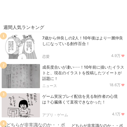
週間人気ランキング
1
7歳から仲良しの2人！10年後はより一層仲良
しになっている創作百合！
4.9万
恋愛
2
成長度合いが凄い･･･！10年前に描いたイラス
トと、現在のイラストを投稿したツイートが
話題に！
18.6万
ニュース
3
ゲーム実況プレイ配信を見る制作者の心境
は？心臓痛くて直視できなかった！
4.1万
アプリ・ゲーム
4
どちらが非常識なのか・・ポ