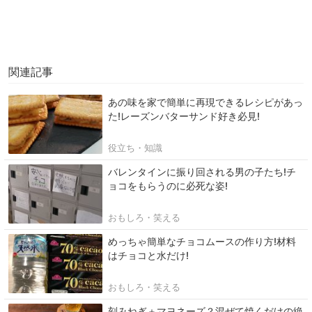
関連記事
あの味を家で簡単に再現できるレシピがあっ
た!レーズンバターサンド好き必見!
役立ち・知識
バレンタインに振り回される男の子たち!チ
ョコをもらうのに必死な姿!
おもしろ・笑える
めっちゃ簡単なチョコムースの作り方!材料
はチョコと水だけ!
おもしろ・笑える
刻みねぎ＋マヨネーズ？混ぜて焼くだけの絶