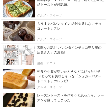
品トーストが超話題。
グルメ・スイーツ
もうすぐバレンタイン!絶対失敗しないチョ
コレートカヌレ!
グルメ・スイーツ
素敵なお話!「バレンタインチョコ売り場の
店員さん」の漫画!
漫画・アニメ
朝食や小腹が空いたときなどにぴったりそ
う!とっても美味しそうな「シュガーバター
トースト」のレシピ!
グルメ・スイーツ
レーズントーストを作ろうと思ったら、レー
ズンが蘇ってしまった!