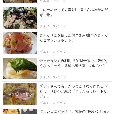
グルメ・スイーツ
この一品だけで大満足!「塩こんぶわかめ混
ぜご飯」
グルメ・スイーツ
じゃがりこを使ったおつまみ!生ハムじゃが
りこマッシュポテト。
グルメ・スイーツ
余ったタレも再利用できる!一瞬でご飯がな
くなっちゃう「悪魔の壺大葉」のレシピ!
グルメ・スイーツ
ズボラさんでも、きっとこれなら作れる!？
とろ〜り卵の、絶品「ぐうたらカレードリ
ア」。
グルメ・スイーツ
忙しい日にピッタリ。究極のTKGレシピまと