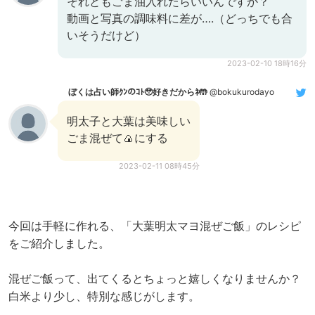
それともごま油入れたらいいんですか？
動画と写真の調味料に差が….（どっちでも合
いそうだけど）
2023-02-10 18時16分
ぼくは占い師ｸﾝのｺﾄ🥹好きだからﾈ🤲
@bokukurodayo
明太子と大葉は美味しい
ごま混ぜて🍙にする
2023-02-11 08時45分
今回は手軽に作れる、「大葉明太マヨ混ぜご飯」のレシピ
をご紹介しました。
混ぜご飯って、出てくるとちょっと嬉しくなりませんか？
白米より少し、特別な感じがします。