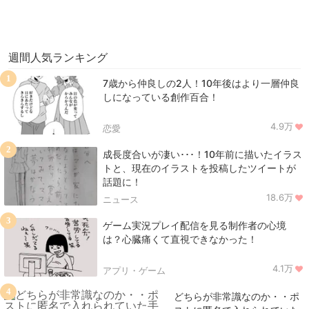
週間人気ランキング
1
7歳から仲良しの2人！10年後はより一層仲良
しになっている創作百合！
4.9万
恋愛
2
成長度合いが凄い･･･！10年前に描いたイラス
トと、現在のイラストを投稿したツイートが
話題に！
18.6万
ニュース
3
ゲーム実況プレイ配信を見る制作者の心境
は？心臓痛くて直視できなかった！
4.1万
アプリ・ゲーム
4
どちらが非常識なのか・・ポ