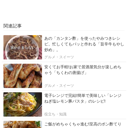
関連記事
あの「カンタン酢」を使ったやみつきレシ
ピ。忙しくてもパッと作れる「旨辛牛もやし
炒め」。
グルメ・スイーツ
安くてお手軽!お家で居酒屋気分が楽しめち
ゃう「ちくわの唐揚げ」
グルメ・スイーツ
電子レンジで完結!簡単で美味しい「レンジ
ねぎ塩レモン豚パスタ」のレシピ!
役立ち・知識
ご飯がめちゃくちゃ進む!至高のポン酢てり