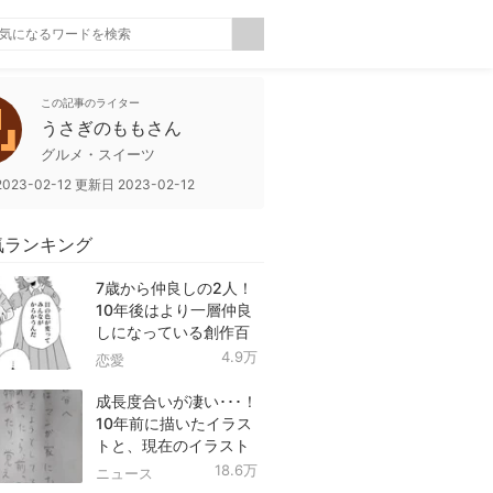
この記事のライター
うさぎのももさん
グルメ・スイーツ
2023-02-12
更新日
2023-02-12
気ランキング
7歳から仲良しの2人！
10年後はより一層仲良
しになっている創作百
合！
4.9万
恋愛
成長度合いが凄い･･･！
10年前に描いたイラス
トと、現在のイラスト
を投稿したツイートが
18.6万
ニュース
話題に！