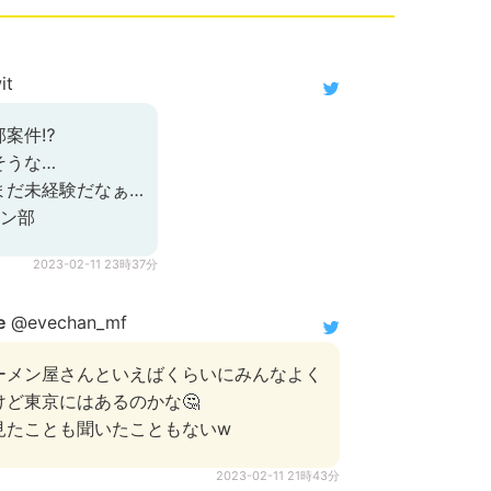
it
案件⁉️
そうな…
まだ未経験だなぁ…
メン部
2023-02-11 23時37分
e
@evechan_mf
ーメン屋さんといえばくらいにみんなよく
ど東京にはあるのかな🤔
見たことも聞いたこともないw
2023-02-11 21時43分