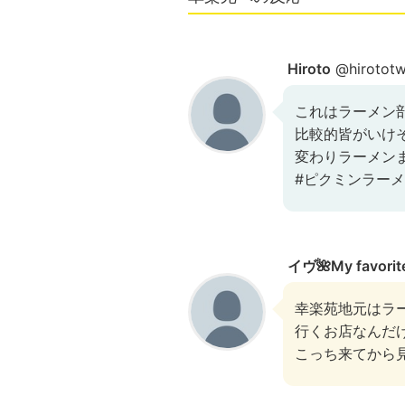
Hiroto
@hirototw
これはラーメン部
比較的皆がいけ
変わりラーメン
#ピクミンラー
イヴ🌺My favorit
幸楽苑地元はラ
行くお店なんだけ
こっち来てから