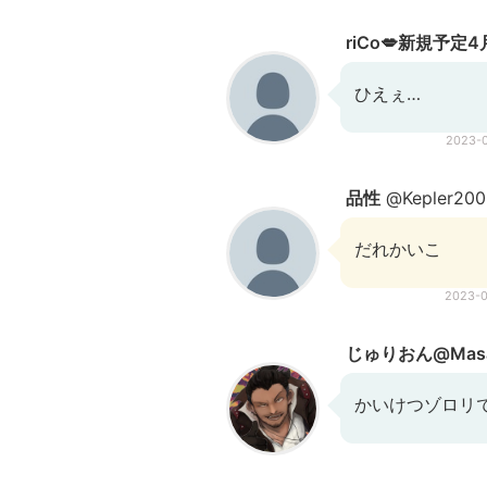
riCo💋新規予定
ひえぇ…
2023-
品性
@Kepler200
だれかいこ
2023-
じゅりおん@Masa
かいけつゾロリで