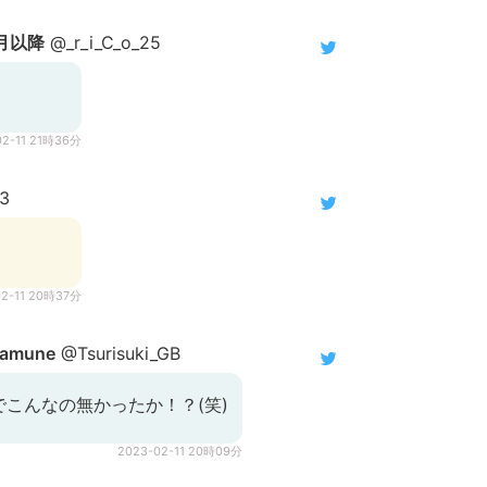
4月以降
@_r_i_C_o_25
02-11 21時36分
3
02-11 20時37分
mune
@Tsurisuki_GB
こんなの無かったか！？(笑)
2023-02-11 20時09分