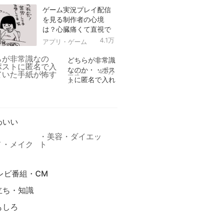
ゲーム実況プレイ配信
を見る制作者の心境
は？心臓痛くて直視で
きなかった！
4.1万
アプリ・ゲーム
どちらが非常識
なのか・・ポス
4.9万
ニュー
トに匿名で入れ
ス
られていた手紙
リ
が怖すぎる
わいい
美容・ダイエッ
メ・メイク
ト
レビ番組・CM
立ち・知識
もしろ