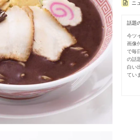
ニ
話題
今ツ
画像
で毎
の話
白い
てい