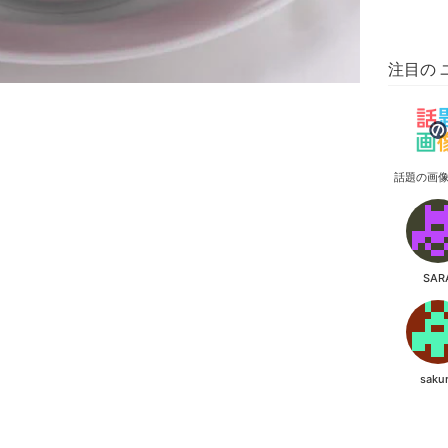
注目の 
話題の画
SAR
saku