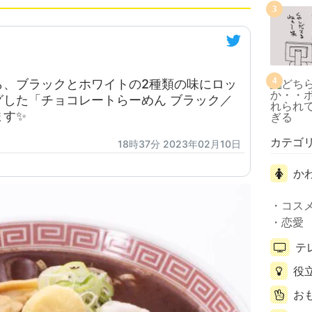
3
4
ら、ブラックとホワイトの2種類の味にロッ
した「チョコレートらーめん ブラック／
ます✨
カテゴ
18時37分 2023年02月10日
か
コス
恋愛
テ
役
お