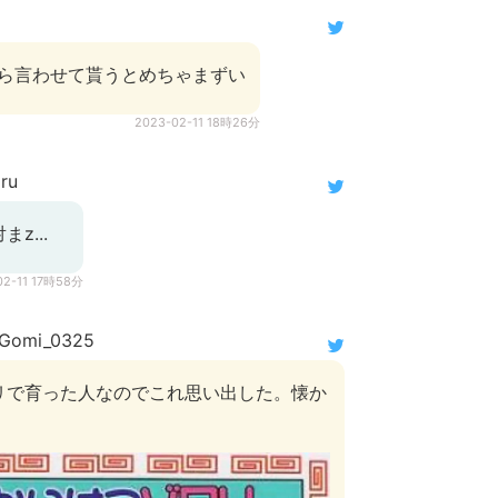
から言わせて貰うとめちゃまずい
2023-02-11 18時26分
ru
z...
02-11 17時58分
omi_0325
リで育った人なのでこれ思い出した。懐か