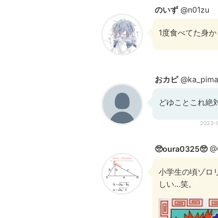
のいず
@n01zu
1度食べてた身
おカピ
@ka_pima
どゆことこれ絶対ま
2023-
🥺oura0325🥺
@G
小学生の頃ゾロ
しい…笑。