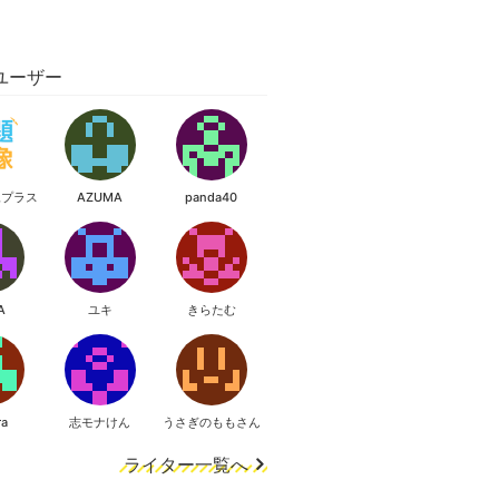
ユーザー
像プラス
AZUMA
panda40
A
ユキ
きらたむ
ra
志モナけん
うさぎのももさん
ライター一覧へ