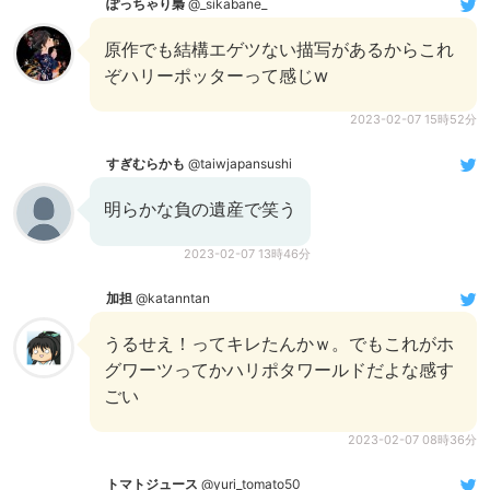
ぽっちゃり梟
@_sikabane_
原作でも結構エゲツない描写があるからこれ
ぞハリーポッターって感じw
2023-02-07 15時52分
すぎむらかも
@taiwjapansushi
明らかな負の遺産で笑う
2023-02-07 13時46分
加担
@katanntan
うるせえ！ってキレたんかｗ。でもこれがホ
グワーツってかハリポタワールドだよな感す
ごい
2023-02-07 08時36分
トマトジュース
@yuri_tomato50