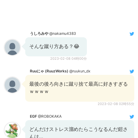
うしろみや
@nakamu4383
そんな蹴り方ある？😂
2023-02-08 04時00分
Ruuにゃ (RuuzWorks)
@ruukun_dx
最後の後ろ向きに蹴り捨て最高に好きすぎる
ｗｗｗｗ
2023-02-08 02時55分
EGF
@ROBOKAKA
どんだけストレス溜めたらこうなるんだ鎧さ
んは…