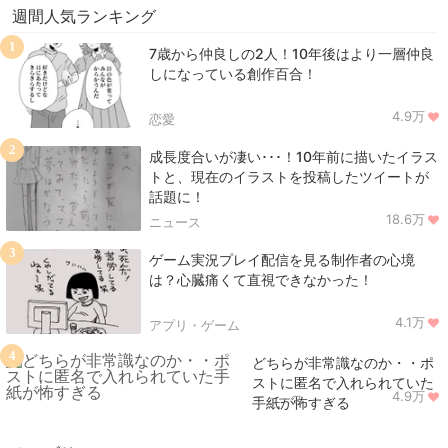
週間人気ランキング
1
7歳から仲良しの2人！10年後はより一層仲良
しになっている創作百合！
4.9万
恋愛
2
成長度合いが凄い･･･！10年前に描いたイラス
トと、現在のイラストを投稿したツイートが
話題に！
18.6万
ニュース
3
ゲーム実況プレイ配信を見る制作者の心境
は？心臓痛くて直視できなかった！
4.1万
アプリ・ゲーム
4
どちらが非常識なのか・・ポ
ストに匿名で入れられていた
4.9万
ニュース
手紙が怖すぎる