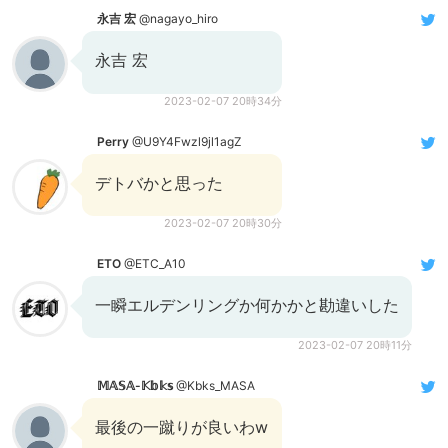
永吉 宏
@nagayo_hiro
永吉 宏
2023-02-07 20時34分
Perry
@U9Y4Fwzl9jl1agZ
デトバかと思った
2023-02-07 20時30分
ETO
@ETC_A10
一瞬エルデンリングか何かかと勘違いした
2023-02-07 20時11分
𝕄𝔸𝕊𝔸-𝕂𝕓𝕜𝕤
@Kbks_MASA
最後の一蹴りが良いわw