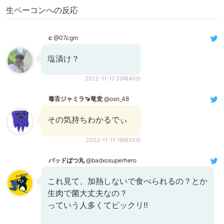
生ベーコンへの反応
c
@07cgm
塩漬け？
2022-11-17 20時40分
毒舌ジャミラ🍠竜党
@osn_48
その気持ちわかるでぃ
2022-11-17 18時55分
バッドばつ丸
@badxosuperhero
これ見て、加熱しないで食べられるの？とか
生肉で菌大丈夫なの？
っていう人多くてビックリ‼︎