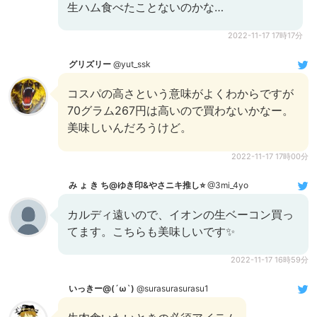
生ハム食べたことないのかな…
2022-11-17 17時17分
グリズリー
@yut_ssk
コスパの高さという意味がよくわからですが
70グラム267円は高いので買わないかなー。
美味しいんだろうけど。
2022-11-17 17時00分
み ょ き ち@ゆき印&やさニキ推し⭐
@3mi_4yo
カルディ遠いので、イオンの生ベーコン買っ
てます。こちらも美味しいです✨
2022-11-17 16時59分
いっきー@(´ω`)
@surasurasurasu1