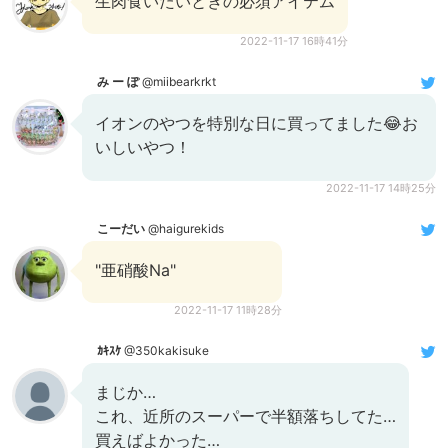
生肉食いたいときの必須アイテム
2022-11-17 16時41分
み ー ぽ
@miibearkrkt
イオンのやつを特別な日に買ってました😂お
いしいやつ！
2022-11-17 14時25分
こーだい
@haigurekids
"亜硝酸Na"
2022-11-17 11時28分
ｶｷｽｹ
@350kakisuke
まじか…
これ、近所のスーパーで半額落ちしてた…
買えばよかった…