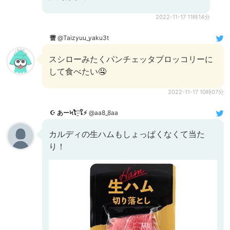
2022-11-17 11時14分
蕾
@Taizyuu_yaku3t
スシローみたくパンチェッタブロッコリーに
して食べたい🤤
2022-11-17 10時07分
☪︎ あーϞໂ‧͡‧̫ໃ⚡️
@aa8_8aa
カルディの生ハムもしょっぱくなくて当た
り！