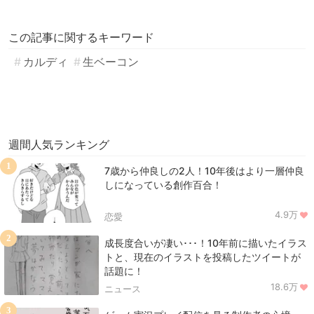
この記事に関するキーワード
カルディ
生ベーコン
週間人気ランキング
1
7歳から仲良しの2人！10年後はより一層仲良
しになっている創作百合！
4.9万
恋愛
2
成長度合いが凄い･･･！10年前に描いたイラス
トと、現在のイラストを投稿したツイートが
話題に！
18.6万
ニュース
3