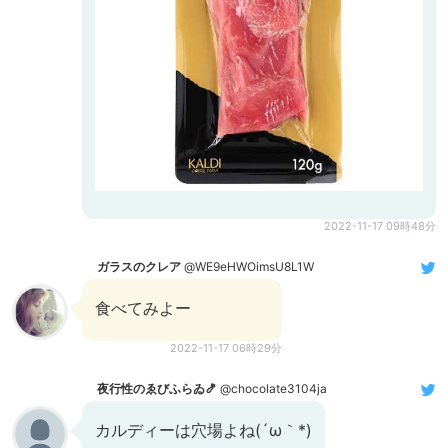
2022-11-17 09時48分
ガラスのクレア
@WE9eHWOimsU8L1W
食べてみよー
2022-11-17 06時29分
夜行性のゑびふらゐ🍤
@chocolate3104ja
カルディーは穴場よね(´ω｀*)