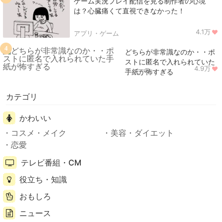
ゲーム実況プレイ配信を見る制作者の心境
は？心臓痛くて直視できなかった！
4.1万
アプリ・ゲーム
4
どちらが非常識なのか・・ポ
ストに匿名で入れられていた
4.9万
ニュース
手紙が怖すぎる
カテゴリ
かわいい
コスメ・メイク
美容・ダイエット
恋愛
テレビ番組・CM
役立ち・知識
おもしろ
ニュース