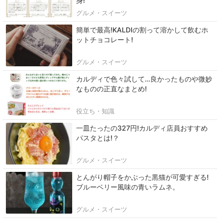
身!
グルメ・スイーツ
簡単で最高!KALDIの割って溶かして飲むホ
ットチョコレート!
グルメ・スイーツ
カルディで色々試して…良かったものや微妙
なものの正直なまとめ!
役立ち・知識
一皿たったの327円!カルディ店員おすすめ
パスタとは!？
グルメ・スイーツ
とんがり帽子をかぶった黒猫が可愛すぎる!
ブルーベリー風味の青いラムネ。
グルメ・スイーツ