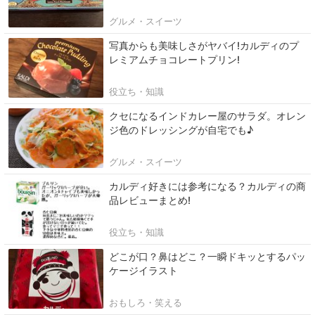
グルメ・スイーツ
写真からも美味しさがヤバイ!カルディのプ
レミアムチョコレートプリン!
役立ち・知識
クセになるインドカレー屋のサラダ。オレン
ジ色のドレッシングが自宅でも♪
グルメ・スイーツ
カルディ好きには参考になる？カルディの商
品レビューまとめ!
役立ち・知識
どこが口？鼻はどこ？一瞬ドキッとするパッ
ケージイラスト
おもしろ・笑える