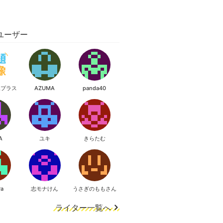
ユーザー
像プラス
AZUMA
panda40
A
ユキ
きらたむ
ra
志モナけん
うさぎのももさん
ライター一覧へ