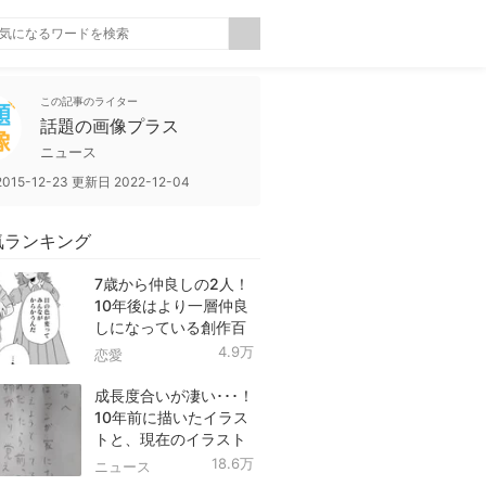
この記事のライター
話題の画像プラス
ニュース
2015-12-23
更新日
2022-12-04
気ランキング
7歳から仲良しの2人！
10年後はより一層仲良
しになっている創作百
合！
4.9万
恋愛
成長度合いが凄い･･･！
10年前に描いたイラス
トと、現在のイラスト
を投稿したツイートが
18.6万
ニュース
話題に！