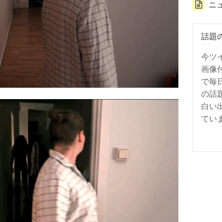
ニ
話題
今ツ
画像
で毎
の話
白い
てい