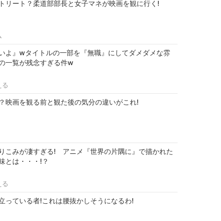
トリート？柔道部部長と女子マネが映画を観に行く!
ム
いよ』wタイトルの一部を『無職』にしてダメダメな雰
の一覧が残念すぎる件w
える
？映画を観る前と観た後の気分の違いがこれ!
りこみが凄すぎる! アニメ『世界の片隅に』で描かれた
味とは・・・!？
える
立っている者!これは腰抜かしそうになるわ!