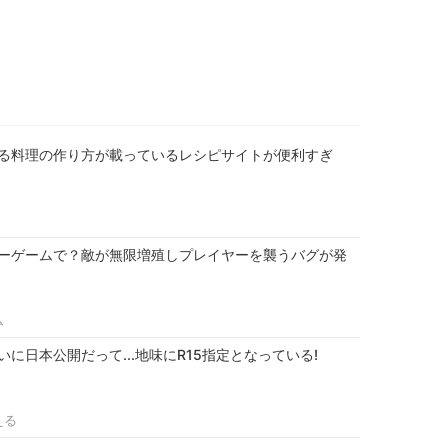
る料理の作り方が載っているレシピサイトが便利すぎ
ーゲームで？敵が無限増殖しプレイヤーを襲うバグが発
!
ム
に日本公開だって...地味にR15指定となっている!
える