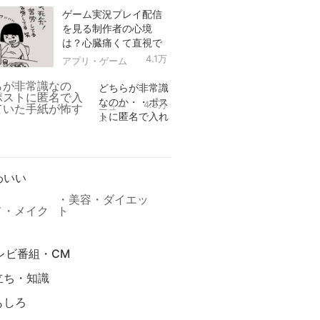
ゲーム実況プレイ配信
を見る制作者の心境
は？心臓痛くて直視で
きなかった！
4.1万
アプリ・ゲーム
どちらが非常識
なのか・・ポス
4.9万
ニュー
トに匿名で入れ
ス
られていた手紙
リ
が怖すぎる
わいい
美容・ダイエッ
メ・メイク
ト
レビ番組・CM
立ち・知識
もしろ