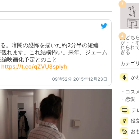
3
4
でる。暗闇の恐怖を描いた約2分半の短編
URLで観れます。これ結構怖い。来年、ジェーム
長編映画化予定とのこと。
カテゴ
https://t.co/qZVU3spiyh
か
09時52分 2015年12月23日
コス
恋愛
テ
役
お