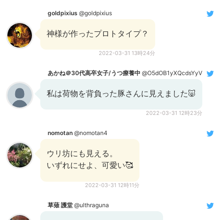
goldpixius
@goldpixius
神様が作ったプロトタイプ？
2022-03-31 13時24分
あかね＠30代高卒女子/うつ療養中
@O5dOB1yXQcdsYyV
私は荷物を背負った豚さんに見えました🐷
2022-03-31 12時23分
nomotan
@nomotan4
ウリ坊にも見える。
いずれにせよ、可愛い🥰
2022-03-31 12時11分
草薙 護堂
@ulthraguna