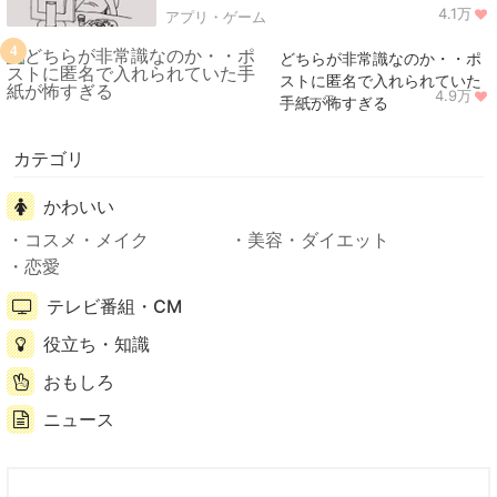
4.1万
アプリ・ゲーム
4
どちらが非常識なのか・・ポ
ストに匿名で入れられていた
4.9万
ニュース
手紙が怖すぎる
カテゴリ
かわいい
コスメ・メイク
美容・ダイエット
恋愛
テレビ番組・CM
役立ち・知識
おもしろ
ニュース