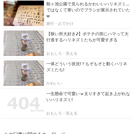
鞍ヶ池公園で見られるかわいいハリネズミ…
ではなくて寒いのでブラシが展示されていた
w
旅行・おでかけ
【狭い所大好き♪】ポテチの筒にハマって大
行進するハリネズミたちが可愛すぎる
おもしろ・笑える
一体どういう状況!？もぞもぞと動くハリネ
ズミたち!
かわいい
一生懸命で可愛いｗ太りすぎて起き上がれな
いハリネズミ!
おもしろ・笑える