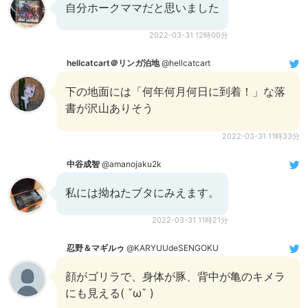
自分ホークママだと思いました
2022-03-31 12時00分
hellcatcart＠リンガ泊地
@hellcatcart
下の地面には「何年何月何日に到着！」な落
書が沢山ありそう
2022-03-31 11時33分
中谷成智
@amanojaku2k
私には拗ねたブタにみえます。
2022-03-31 11時21分
忍野＆マギルゥ
@KARYUUdeSENGOKU
顔がゴリラで、身体が豚、背中が亀のキメラ
にも見える( ˇωˇ )