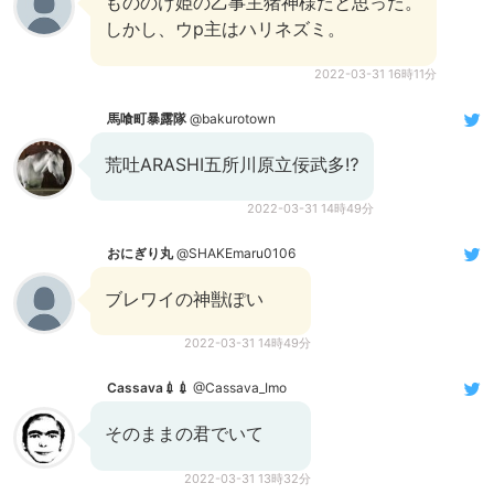
もののけ姫の乙事主猪神様だと思った。
しかし、ウp主はハリネズミ。
2022-03-31 16時11分
馬喰町暴露隊
@bakurotown
荒吐ARASHI五所川原立佞武多⁉︎
2022-03-31 14時49分
おにぎり丸
@SHAKEmaru0106
ブレワイの神獣ぽい
2022-03-31 14時49分
Cassava💉💉
@Cassava_Imo
そのままの君でいて
2022-03-31 13時32分