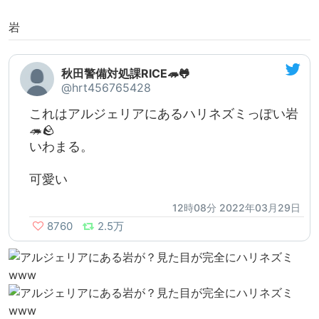
岩
秋田警備対処課RICE🦔🐸
@hrt456765428
これはアルジェリアにあるハリネズミっぽい岩
🦔🪨
いわまる。
可愛い
12時08分 2022年03月29日
8760
2.5万