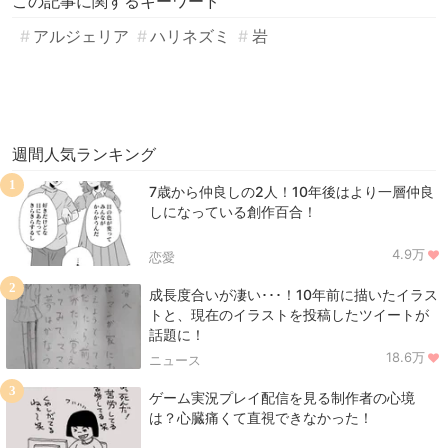
この記事に関するキーワード
アルジェリア
ハリネズミ
岩
週間人気ランキング
1
7歳から仲良しの2人！10年後はより一層仲良
しになっている創作百合！
4.9万
恋愛
2
成長度合いが凄い･･･！10年前に描いたイラス
トと、現在のイラストを投稿したツイートが
話題に！
18.6万
ニュース
3
ゲーム実況プレイ配信を見る制作者の心境
は？心臓痛くて直視できなかった！