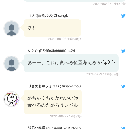
2021-08-27 17時32分
ちさ
@br0p9sOjChschgk
さわ
2021-08-26 18時49分
いとかず
@9fe8b6699f0c424
あーー、これは食べる位置考えるぅ🤔💭💦
2021-08-27 19時03分
りさめも＠フォロバ
@risamemo3
めちゃくちゃかわいい😍
食べるのためらうレベル
2021-08-27 17時31分
汐凪@料理
@ubsmAjUwHSr45Fo