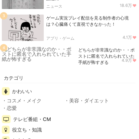
18.6万
ニュース
3
ゲーム実況プレイ配信を見る制作者の心境
は？心臓痛くて直視できなかった！
4.1万
アプリ・ゲーム
4
どちらが非常識なのか・・ポ
ストに匿名で入れられていた
4.9万
ニュース
手紙が怖すぎる
カテゴリ
かわいい
コスメ・メイク
美容・ダイエット
恋愛
テレビ番組・CM
役立ち・知識