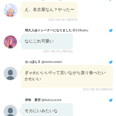
え、名古屋なん？やったー
2021-08-26 21時37分
咲久人@トレーナーになりました
@338saku
なにこれ可愛い
2021-08-26 21時35分
わっぽん🖇
@reireicomein
ぎゃわいいい‼︎って言いながら貪り食べたい
かわいい
2021-08-26 20時55分
伊吹 夜空
@ibukiyozora
モカにいみたいな