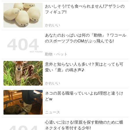
おいしそう!でも食べられません!アザラシの
フィギュア!
かわいい
あなたのおっぱいは何の『動物』？ワコール
のスポーツブラのCMがぶっ飛んでる!
動物・ペット
意外と知らない人も多い!？実はとっても可
愛い『鹿』の鳴き声♪
かわいい
ネコの居る職場っていいよね!理想と違うけ
どw
ニュース
心遣いに泣ける!里親を探す動物のために蝶
ネクタイを寄付する少年!