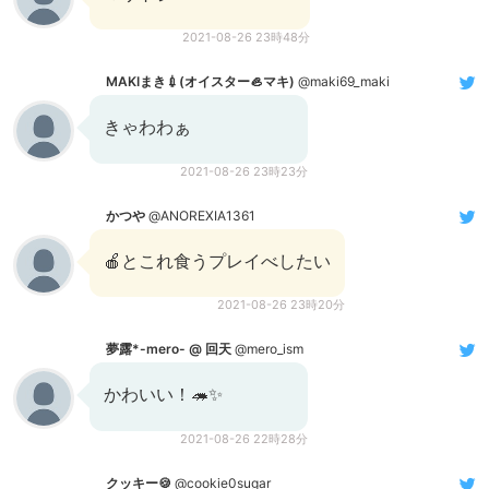
2021-08-26 23時48分
MAKIまき💉(オイスター🦪マキ)
@maki69_maki
きゃわわぁ
2021-08-26 23時23分
かつや
@ANOREXIA1361
🍎とこれ食うプレイべしたい
2021-08-26 23時20分
夢露*-mero- @ 回天
@mero_ism
かわいい！🦔✨
2021-08-26 22時28分
クッキー🍪
@cookie0sugar