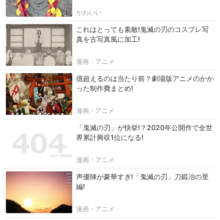
かわいい
これはとっても素敵!鬼滅の刃のコスプレ写
真を古写真風に加工!
漫画・アニメ
億超えるのは当たり前？劇場版アニメのかか
った制作費まとめ!
漫画・アニメ
「鬼滅の刃」が快挙!？2020年公開作で全世
界累計興収1位になる!
漫画・アニメ
声優陣が豪華すぎ!「鬼滅の刃」刀鍛冶の里
編!
漫画・アニメ