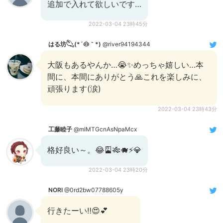
追加で入れて欲しいです…
2022-03-04 23時45分
はる坊𓆡(*´🐽｀*)
@river94194344
大阪もあるやんか…😭✨めっちゃ嬉しい…本
間に、本間にありがとう🙏これを楽しみに、
頑張ります(涙)
2022-03-04 23時43分
工藤睦子
@mIMTGcnAsNpaMcx
格好良い～。😂🎴🎋🐗⚡💎
2022-03-04 23時20分
NORI
@0rd2bw07788605y
行きたーい‼️😍💕