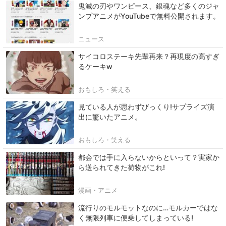
鬼滅の刃やワンピース、銀魂など多くのジャ
ンプアニメがYouTubeで無料公開されます。
ニュース
サイコロステーキ先輩再来？再現度の高すぎ
るケーキw
おもしろ・笑える
見ている人が思わずびっくり!サプライズ演
出に驚いたアニメ。
おもしろ・笑える
都会では手に入らないからといって？実家か
ら送られてきた荷物がこれ!
漫画・アニメ
流行りのモルモットなのに…モルカーではな
く無限列車に便乗してしまっている!