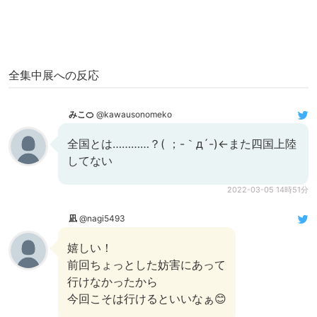
全集中展への反応
みこ🍊
@kawausonomeko
全国とは…………？( ；-｀д´-)←また四国上陸
してない
2022-03-05 14時51分
凪
@nagi5493
嬉しい！
前回ちょっとした妨害にあって
行けなかったから
今回こそは行けるといいなぁ😊