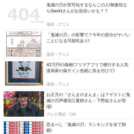
鬼滅の刃が実写化するならこの人!無惨役な
らGacktさんがお似合いかも？？
漫画・アニメ
「鬼滅の刃」の影響で？今年の節分がヤバい
ことになる可能性あり!
漫画・アニメ
42万円の偽物!フリマアプリで横行する人気
漫画家の偽サイン色紙に気を付けて!
漫画・アニメ
お正月の『さんまのまんま』は？ゲストに鬼
滅の刃声優花江夏樹さん・下野紘さんが登
場!
テレビ番組・CM
恐るべし「鬼滅の刃」ランキングを全て制
覇!