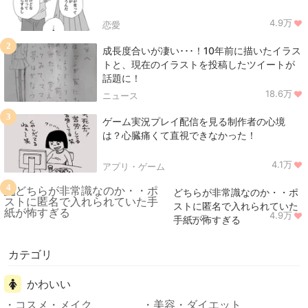
4.9万
恋愛
2
成長度合いが凄い･･･！10年前に描いたイラス
トと、現在のイラストを投稿したツイートが
話題に！
18.6万
ニュース
3
ゲーム実況プレイ配信を見る制作者の心境
は？心臓痛くて直視できなかった！
4.1万
アプリ・ゲーム
4
どちらが非常識なのか・・ポ
ストに匿名で入れられていた
4.9万
ニュース
手紙が怖すぎる
カテゴリ
かわいい
コスメ・メイク
美容・ダイエット