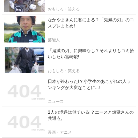
おもしろ・笑える
なかやまきんに君による？「鬼滅の刃」のコ
スプレまとめ!
芸能人
「鬼滅の刃」に興味なし？それよりもゴミ拾
いしたい宮崎駿!
おもしろ・笑える
日本が終わった!？小学生のあこがれの人ラ
ンキングが大変なことに…!
ニュース
2人の境遇は似ている!？エースと煉獄さんの
共通点。
漫画・アニメ