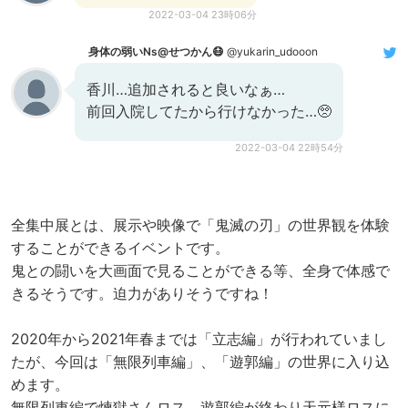
2022-03-04 23時06分
身体の弱いNs@せつかん😷
@yukarin_udooon
香川…追加されると良いなぁ…
前回入院してたから行けなかった…🥺
2022-03-04 22時54分
全集中展とは、展示や映像で「鬼滅の刃」の世界観を体験
することができるイベントです。
鬼との闘いを大画面で見ることができる等、全身で体感で
きるそうです。迫力がありそうですね！
2020年から2021年春までは「立志編」が行われていまし
たが、今回は「無限列車編」、「遊郭編」の世界に入り込
めます。
無限列車編で煉獄さんロス、遊郭編が終わり天元様ロスに