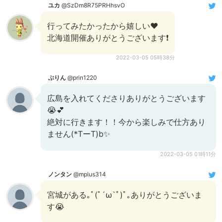
ユカ
@SzDm8R75PRHhsvO
行ってみたかったから嬉しい❤️
北海道開催ありがとうございます❗️
2022-03-05 05時38分
ぷりん
@prin1220
広島を入れてくださりありがとうございます
😭💕
絶対に行きます！！今から楽しみで仕方あり
ません(*TーT)b✨
2022-03-05 01時11分
ノンタン
@mplus314
宮城がある｡ﾟ(ﾟ´ω`ﾟ)ﾟ｡ありがとうございま
す😭