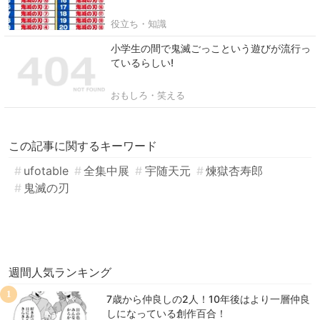
役立ち・知識
小学生の間で鬼滅ごっこという遊びが流行っ
ているらしい!
おもしろ・笑える
この記事に関するキーワード
ufotable
全集中展
宇随天元
煉獄杏寿郎
鬼滅の刃
週間人気ランキング
1
7歳から仲良しの2人！10年後はより一層仲良
しになっている創作百合！