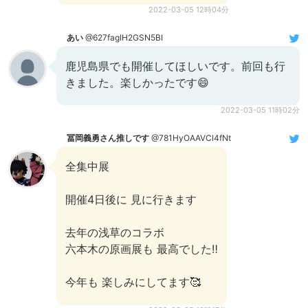
2022-03-05 12時04分
あい
@627fagIH2GSN5BI
鹿児島県でも開催してほしいです。前回も行
きました。楽しかったです😄
2022-03-05 11時02分
冨岡義勇さん推しです
@781HyOAAVCl4fNt
全集中展
開催4日後に 見に行きます
去年の浅草のコラボ
六本木の原画展も 最高でした‼️
今年も 楽しみにしてます🥰