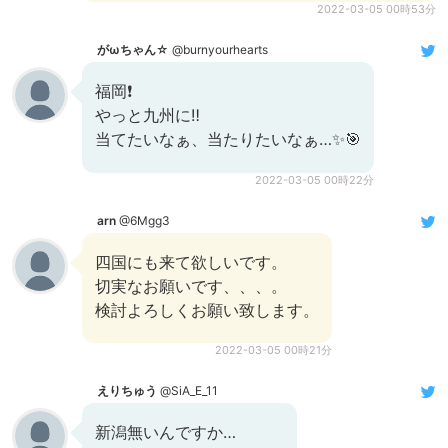
2022-03-05 00時53分
がωちゃん☆
@burnyourhearts
福岡❗️
やっと九州に‼️
当てたいなぁ、当たりたいなぁ…✨🎯
2022-03-05 00時22分
arn
@6Mgg3
四国にも来て欲しいです。
切実なお願いです、、、。
検討よろしくお願い致します。
2022-03-05 00時21分
えりちゅう
@SiA_E_11
新潟無いんですか…