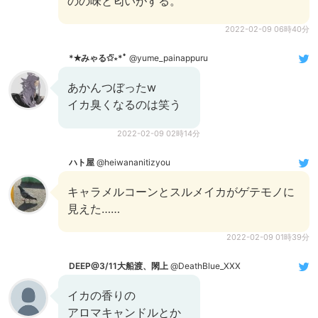
のの味と匂いがする。
2022-02-09 06時40分
*✭みゃる✩⃛∗*ﾟ
@yume_painappuru
あかんつぼったw
イカ臭くなるのは笑う
2022-02-09 02時14分
ハト屋
@heiwananitizyou
キャラメルコーンとスルメイカがゲテモノに
見えた……
2022-02-09 01時39分
DEEP@3/11大船渡、閖上
@DeathBlue_XXX
イカの香りの
アロマキャンドルとか