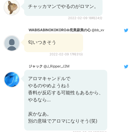
チャッカマンでやるのがロマン。
2022-02-09 18時24分
WABISABINOKOKORO♎️侘美寂美の心
@bb_xv
匂いつきそう
2022-02-09 17時31分
ジャック
@J_Ripper_J2M
アロマキャンドルで
やるのやめようね💧
香料が反応する可能性もあるから、
やるなら…
炭かなあ。
別の意味でアロマになりそう(笑)