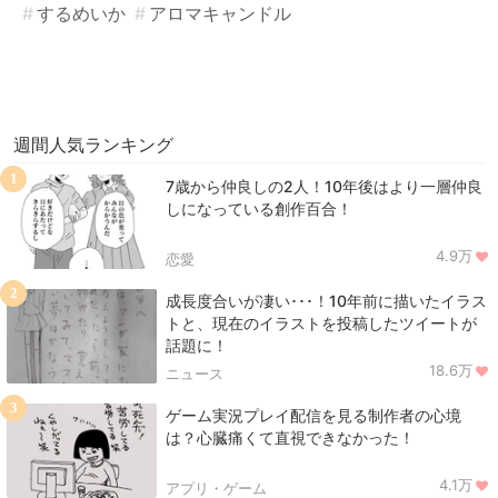
するめいか
アロマキャンドル
週間人気ランキング
1
7歳から仲良しの2人！10年後はより一層仲良
しになっている創作百合！
4.9万
恋愛
2
成長度合いが凄い･･･！10年前に描いたイラス
トと、現在のイラストを投稿したツイートが
話題に！
18.6万
ニュース
3
ゲーム実況プレイ配信を見る制作者の心境
は？心臓痛くて直視できなかった！
4.1万
アプリ・ゲーム