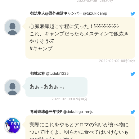
2022-02-09 12時20分
都筑隼人@野外生活キャンパー
@tuzukicamp
心臓麻痺起こす程に笑った！🤣🤣🤣🤣🤣
これ、キャンプだったらメスティンで飯炊き
やりそう🤣
#キャンプ
2022-02-09 10時04分
都城武将
@tuduki1225
あぁ…ああぁ…。
2022-02-09 07時10分
毒苺連珠@三年後P
@dokuitigo_renju
実際にこれをやるとアロマの匂いが食べ物に
ついて吐くよ。明らかに食べてはいけないも