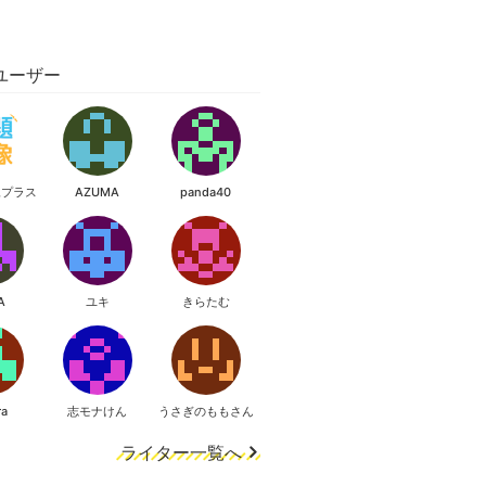
ユーザー
像プラス
AZUMA
panda40
A
ユキ
きらたむ
ra
志モナけん
うさぎのももさん
ライター一覧へ