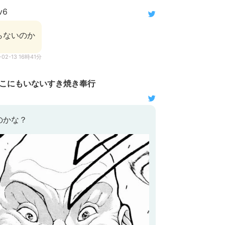
v6
らないのか
-02-13 16時41分
こにもいないすき焼き奉行
のかな？