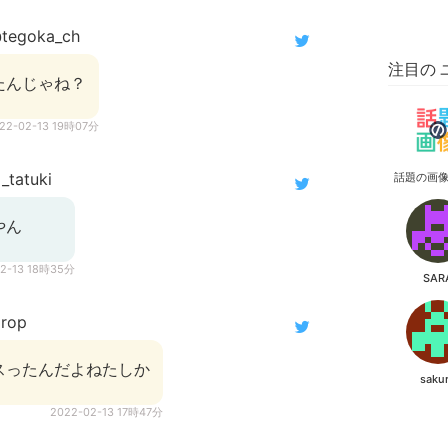
tegoka_ch
注目の 
たんじゃね？
22-02-13 19時07分
tatuki
話題の画
やん
02-13 18時35分
SAR
irop
スったんだよねたしか
saku
2022-02-13 17時47分