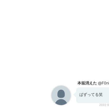
本垢消えた
@F0ni
ばずってる笑
2022-