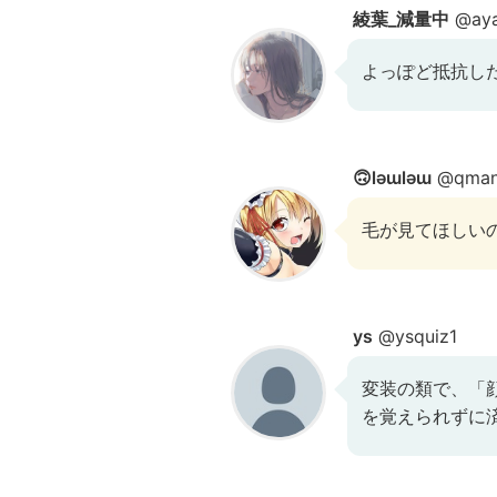
綾葉_減量中
@aya
よっぽど抵抗し
🙃lǝɯlǝɯ
@qman
毛が見てほしい
ys
@ysquiz1
変装の類で、「
を覚えられずに