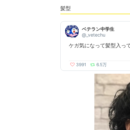
髪型
ベテラン中学生
@_vetechu
ケガ気になって髪型入っ
3991
6.5万