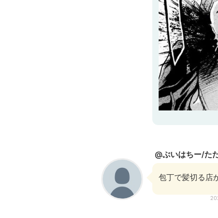
@ぶいはちー/た
包丁で髪切る店か
20