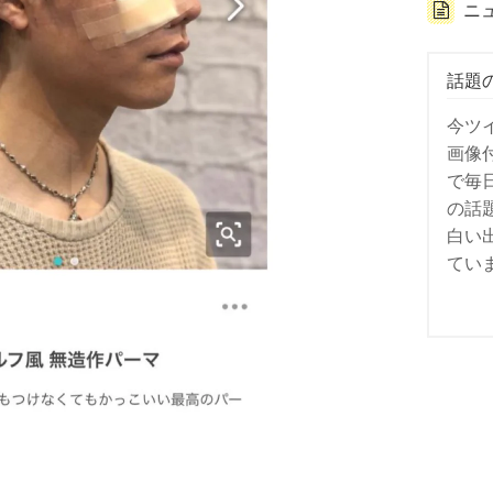
ニ
話題
今ツ
画像
で毎
の話
白い
てい