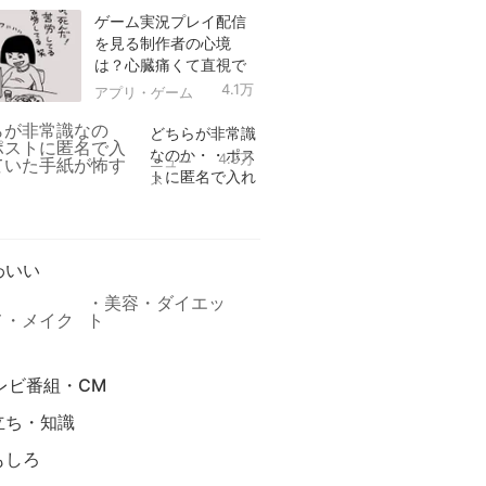
ゲーム実況プレイ配信
を見る制作者の心境
は？心臓痛くて直視で
きなかった！
4.1万
アプリ・ゲーム
どちらが非常識
なのか・・ポス
4.9万
ニュー
トに匿名で入れ
ス
られていた手紙
リ
が怖すぎる
わいい
美容・ダイエッ
メ・メイク
ト
レビ番組・CM
立ち・知識
もしろ