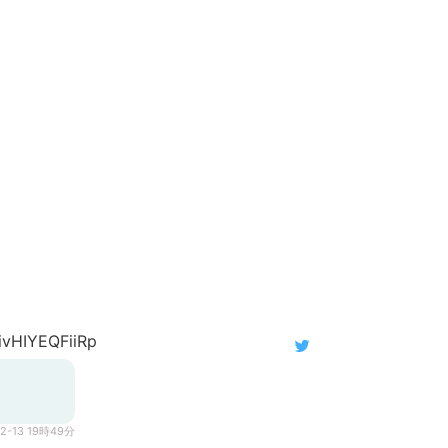
vHIYEQFiiRp
02-13 19時49分