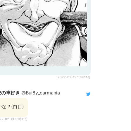
2022-02-13 16時14分
だの車好き
@Bui8y_carmania
な？(白目)
22-02-13 16時11分