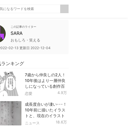
この記事のライター
SARA
おもしろ・笑える
2022-02-13
更新日
2022-12-04
気ランキング
7歳から仲良しの2人！
10年後はより一層仲良
しになっている創作百
合！
4.9万
恋愛
成長度合いが凄い･･･！
10年前に描いたイラス
トと、現在のイラスト
を投稿したツイートが
18.6万
ニュース
話題に！