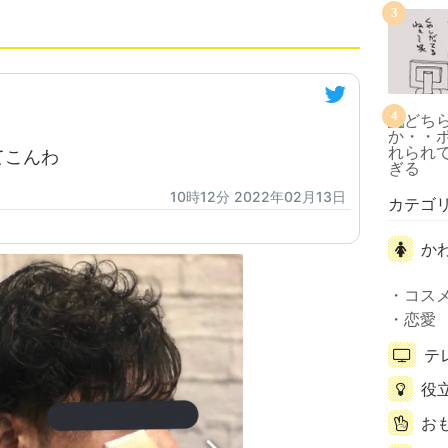
3
4
てこんわ
10時12分 2022年02月13日
カテゴ
か
コス
恋愛
テ
役
お