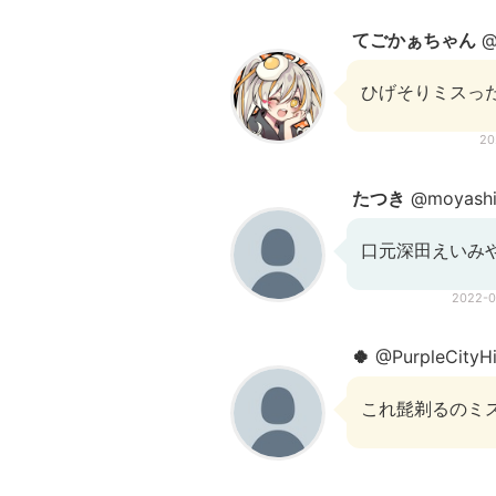
てごかぁちゃん
@
ひげそりミスっ
20
たつき
@moyashi_
口元深田えいみ
2022-
🍀
@PurpleCityH
これ髭剃るのミ