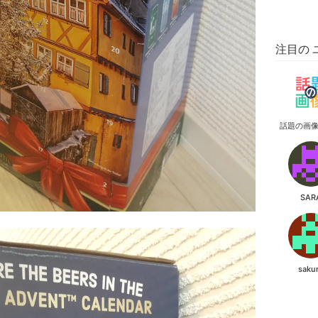
注目の 
話題の画
SAR
saku