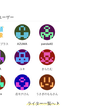
ユーザー
像プラス
AZUMA
panda40
A
ユキ
きらたむ
ra
志モナけん
うさぎのももさん
ライター一覧へ