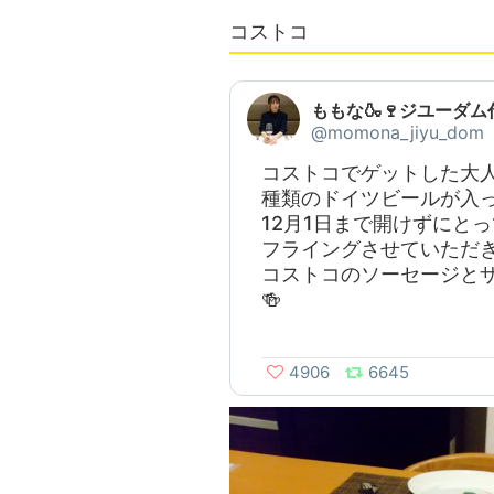
コストコ
ももな🍶🍷ジユーダム
@momona_jiyu_dom
コストコでゲットした大人
種類のドイツビールが入っ
12月1日まで開けずにと
フライングさせていただ
コストコのソーセージとザ
🍻
4906
6645