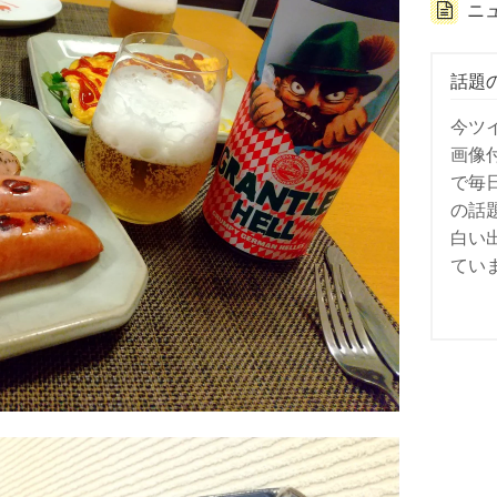
ニ
話題
今ツ
画像
で毎
の話
白い
てい