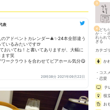
3
代表
4
のアドベントカレンダー🎄✨24本全部違う
ているみたいです🍺
っておいてね！と書いてありますが、大幅に
カテゴ
きます笑
ワークラウトを合わせてビアホール気分😋
か
コス
20時38分 2021年09月22日
恋愛
テ
役
お