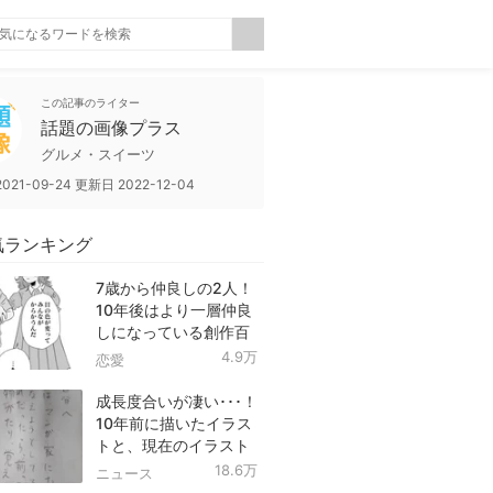
この記事のライター
話題の画像プラス
グルメ・スイーツ
2021-09-24
更新日
2022-12-04
気ランキング
7歳から仲良しの2人！
10年後はより一層仲良
しになっている創作百
合！
4.9万
恋愛
成長度合いが凄い･･･！
10年前に描いたイラス
トと、現在のイラスト
を投稿したツイートが
18.6万
ニュース
話題に！