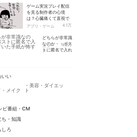
ゲーム実況プレイ配信
を見る制作者の心境
は？心臓痛くて直視で
きなかった！
4.1万
アプリ・ゲーム
どちらが非常識
なのか・・ポス
4.9万
ニュー
トに匿名で入れ
ス
られていた手紙
リ
が怖すぎる
わいい
美容・ダイエッ
メ・メイク
ト
レビ番組・CM
立ち・知識
もしろ