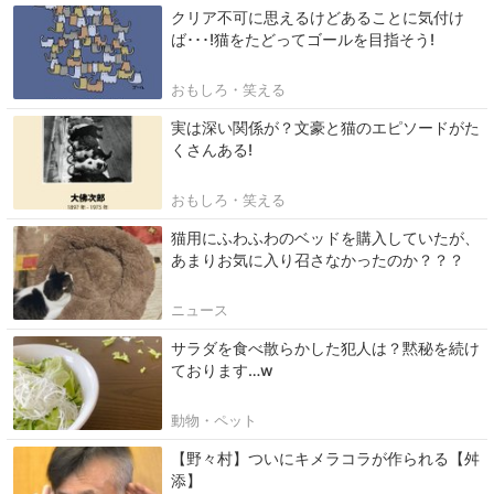
クリア不可に思えるけどあることに気付け
ば･･･!猫をたどってゴールを目指そう!
おもしろ・笑える
実は深い関係が？文豪と猫のエピソードがた
くさんある!
おもしろ・笑える
猫用にふわふわのベッドを購入していたが、
あまりお気に入り召さなかったのか？？？
ニュース
サラダを食べ散らかした犯人は？黙秘を続け
ております…w
動物・ペット
【野々村】ついにキメラコラが作られる【舛
添】