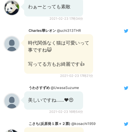
わぁーとっても素敵
2021-02-23 17時34分
Charles華レオン
@uchi313THR
時代関係なく猫は可愛いって
事ですね😺
写ってる方もお綺麗です👍
2021-02-23 17時21分
うわさすずめ
@UwasaSuzume
美しいですね……❤😍
2021-02-23 16時54分
こさち(反原発１票＋２票)
@kosachi1959