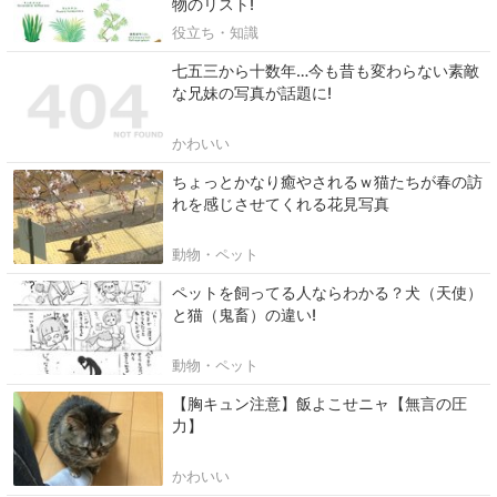
物のリスト!
役立ち・知識
七五三から十数年…今も昔も変わらない素敵
な兄妹の写真が話題に!
かわいい
ちょっとかなり癒やされるｗ猫たちが春の訪
れを感じさせてくれる花見写真
動物・ペット
ペットを飼ってる人ならわかる？犬（天使）
と猫（鬼畜）の違い!
動物・ペット
【胸キュン注意】飯よこせニャ【無言の圧
力】
かわいい