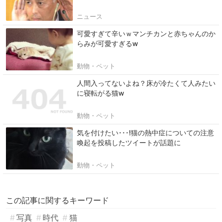
ニュース
可愛すぎて辛いｗマンチカンと赤ちゃんのか
らみが可愛すぎるw
動物・ペット
人間入ってないよね？床が冷たくて人みたい
に寝転がる猫w
動物・ペット
気を付けたい･･･!猫の熱中症についての注意
喚起を投稿したツイートが話題に
動物・ペット
この記事に関するキーワード
写真
時代
猫