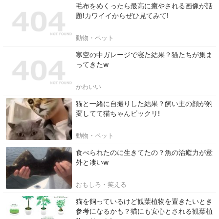
毛布をめくったら最高に癒やされる画像が話
題!カワイイからぜひ見てみて!
動物・ペット
寒空の中ガレージで寝た結果？猫たちが集ま
ってきたw
かわいい
猫と一緒に自撮りした結果？飼い主の顔が豹
変してて猫ちゃんビックリ!
動物・ペット
食べられたのに生きてたの？魚の治癒力が意
外と凄いw
おもしろ・笑える
猫を飼っているけど観葉植物を置きたいとき
参考になるかも？猫にも安心とされる観葉植