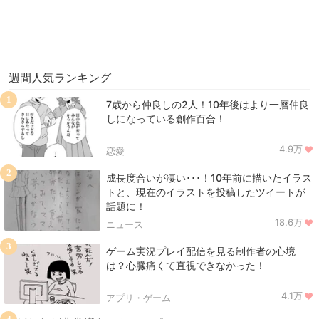
週間人気ランキング
1
7歳から仲良しの2人！10年後はより一層仲良
しになっている創作百合！
4.9万
恋愛
2
成長度合いが凄い･･･！10年前に描いたイラス
トと、現在のイラストを投稿したツイートが
話題に！
18.6万
ニュース
3
ゲーム実況プレイ配信を見る制作者の心境
は？心臓痛くて直視できなかった！
4.1万
アプリ・ゲーム