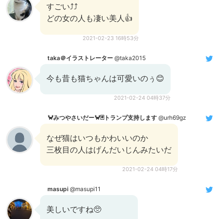
すごい⤴⤴
どの女の人も凄い美人👍
2021-02-23 16時53分
taka＠イラストレーター
@taka2015
今も昔も猫ちゃんは可愛いのぅ😊
2021-02-24 04時37分
🦀みつやさいだー🦀🃏トランプ支持します
@urh69gz
なぜ猫はいつもかわいいのか
三枚目の人はげんだいじんみたいだ
2021-02-24 04時17分
masupi
@masupi11
美しいですね🥺