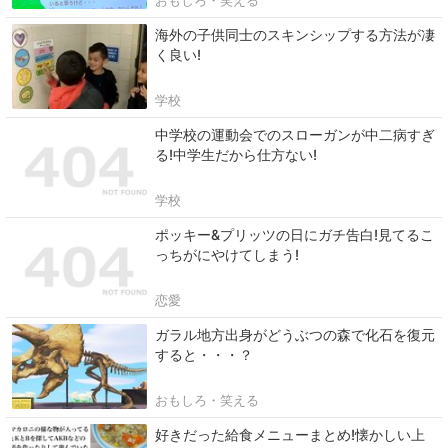
海外の子供同士のスキンシップする方法が凄
く良い!
学校
中学校の運動会でのスローガンが中二病すぎ
る!中学生だから仕方ない!
学校
ポッキー&プリッツの日にガチ告白!見てるこ
っちがにやけてしまう!
恋愛
ガラル地方出身がどうぶつの森で化石を復元
すると・・・？
おもしろ・笑える
好きだった給食メニューまとめ!懐かしい上