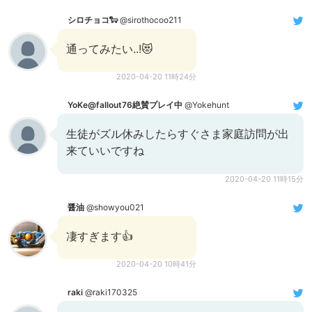
シロチョコ🐑
@sirothocoo211
通ってみたい..!😻
2020-04-20 11時24分
YoKe@fallout76絶賛プレイ中
@Yokehunt
生徒がズル休みしたらすぐさま家庭訪問が出
来ていいですね
2020-04-20 11時15分
醤油
@showyou021
凄すぎます👍
2020-04-20 10時41分
raki
@raki170325