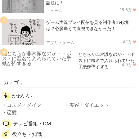
話題に！
18.6万
ニュース
3
ゲーム実況プレイ配信を見る制作者の心境
は？心臓痛くて直視できなかった！
4.1万
アプリ・ゲーム
4
どちらが非常識なのか・・ポ
ストに匿名で入れられていた
4.9万
ニュース
手紙が怖すぎる
カテゴリ
かわいい
コスメ・メイク
美容・ダイエット
恋愛
テレビ番組・CM
役立ち・知識