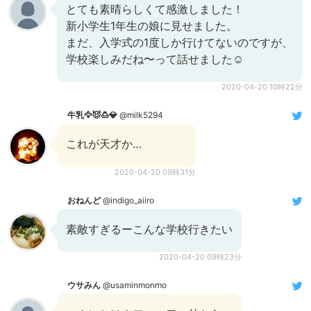
とても素晴らしくて感激しました！
新小学生1年生の娘に見せました。
まだ、入学式の1度しか行けてないのですが、
学校楽しみだね〜って話せました☺️
2020-04-20 10時22分
牛乳🦅😈🍮💎
@milk5294
これが天才か…
2020-04-20 09時31分
おねんど
@indigo_aiiro
素敵すぎるーこんな学校行きたい
2020-04-20 09時23分
ウサみん
@usaminmonmo