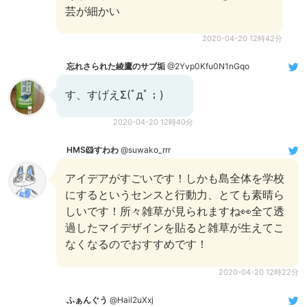
芸が細かい
2020-04-20 12時42分
忘れさられた綾鷹のサブ垢
@2Yvp0Kfu0N1nGqo
す、すげえΣ(ﾟдﾟ；)
2020-04-20 12時40分
HMS🐹すわわ
@suwako_rrr
アイデアがすごいです！しかも島全体を学校
にするというセンスと行動力、とても素晴ら
しいです！所々雑草が見られますね👀全て透
過したマイデザインを貼ると雑草が生えてこ
なくなるのでおすすめです！
2020-04-20 12時22分
ふぁんぐう
@Hail2uXxj