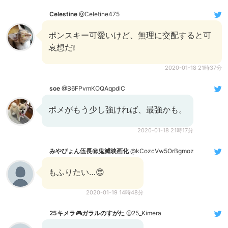
Celestine
@Celetine475
ポンスキー可愛いけど、無理に交配すると可
哀想だ❕
2020-01-18 21時37分
soe
@B6FPvmKOQAqpdIC
ポメがもう少し強ければ、最強かも。
2020-01-18 21時17分
みやぴょん伍長㊗️鬼滅映画化
@kCozcVw5OrBgmoz
もふりたい…😍
2020-01-19 14時48分
25キメラ🎮ガラルのすがた
@25_Kimera