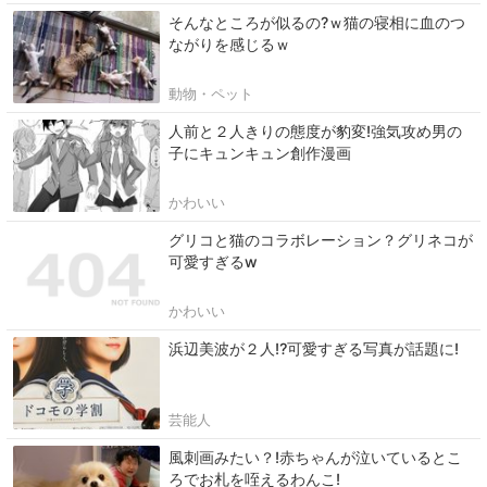
そんなところが似るの?ｗ猫の寝相に血のつ
ながりを感じるｗ
動物・ペット
人前と２人きりの態度が豹変!強気攻め男の
子にキュンキュン創作漫画
かわいい
グリコと猫のコラボレーション？グリネコが
可愛すぎるw
かわいい
浜辺美波が２人⁉可愛すぎる写真が話題に!
芸能人
風刺画みたい？!赤ちゃんが泣いているとこ
ろでお札を咥えるわんこ!