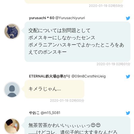
2020-01-19 02時59分
yurusachi＊60
@Yurusachiyururi
交配については別問題として
ポメスキーにしなかったセンス
ポメラニアンハスキーでよかったところをあ
えてのポンスキー
2020-01-19 02時01分
ETERNAL鉄火場@寒がり
@09m8CxrstNnUeig
キメラじゃん…
2020-01-19 02時00分
やおこ
@m15_5081
無茶苦茶かわいいぃぃぃぃっ😍😍
……けどコレ、遺伝子的に大丈夫なんだろ