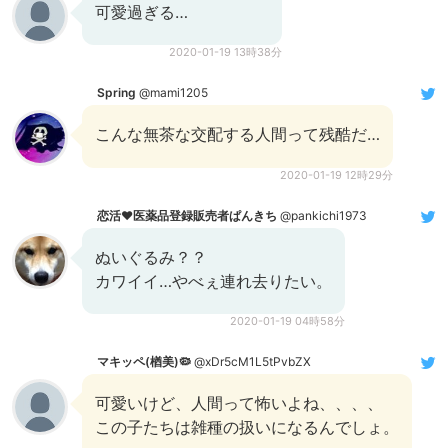
可愛過ぎる…
2020-01-19 13時38分
Spring
@mami1205
こんな無茶な交配する人間って残酷だ…
2020-01-19 12時29分
恋活♥医薬品登録販売者ぱんきち
@pankichi1973
ぬいぐるみ？？
カワイイ…やべぇ連れ去りたい。
2020-01-19 04時58分
マキッペ(楢美)🦠
@xDr5cM1L5tPvbZX
可愛いけど、人間って怖いよね、、、、
この子たちは雑種の扱いになるんでしょ。