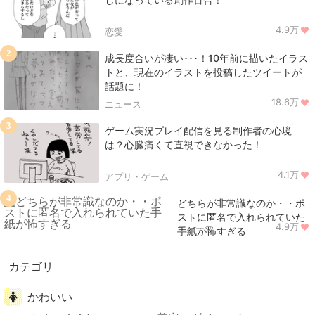
4.9万
恋愛
2
成長度合いが凄い･･･！10年前に描いたイラス
トと、現在のイラストを投稿したツイートが
話題に！
18.6万
ニュース
3
ゲーム実況プレイ配信を見る制作者の心境
は？心臓痛くて直視できなかった！
4.1万
アプリ・ゲーム
4
どちらが非常識なのか・・ポ
ストに匿名で入れられていた
4.9万
ニュース
手紙が怖すぎる
カテゴリ
かわいい