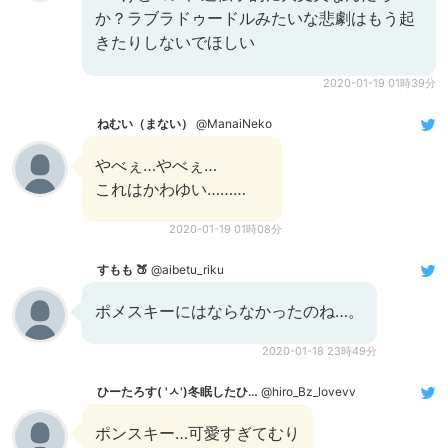
か？ラブラドゥードルみたいな悲劇はもう起
きたりしないでほしい
2020-01-19 01時39分
ねむい（まない）
@ManaiNeko
やべぇ…やべぇ…
これはかわゆい………
2020-01-19 01時08分
すもも 🍑
@aibetu_riku
ポメスキーにはならなかったのね…。
2020-01-18 23時49分
ひーたろす( 'ㅅ')冬眠したひ…
@hiro_Bz_lovevv
ポンスキー…可愛すぎてむり