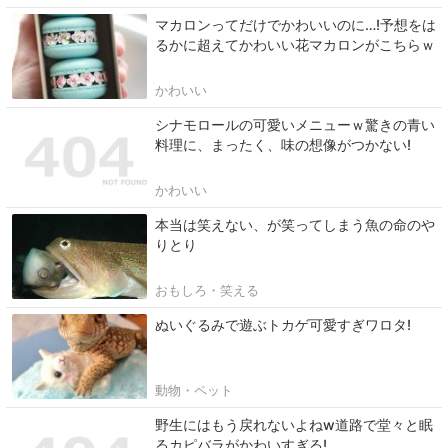
マカロンってだけでかわいいのに…!予想をは
るかに超えてかわいい花マカロンがこちらｗ
かわいい
シナモロールの可愛いメニューｗ驚きの青い
料理に、まったく、味の想像がつかない!
かわいい
本当は笑えない、が笑ってしまう魚の命のや
りとり
おもしろ・笑える
ぬいぐるみで遊ぶトカゲ可愛すぎワロタ!
動物・ペット
野生にはもう戻れないよねw道路で堂々と眠
るカピバラがかわいすぎる!