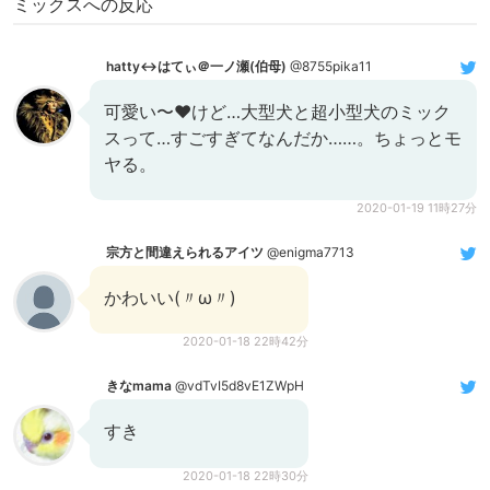
ミックスへの反応
hatty↔はてぃ＠一ノ瀬(伯母)
@8755pika11
可愛い〜❤けど…大型犬と超小型犬のミック
スって…すごすぎてなんだか……。ちょっとモ
ヤる。
2020-01-19 11時27分
宗方と間違えられるアイツ
@enigma7713
かわいい(〃ω〃)
2020-01-18 22時42分
きなmama
@vdTvI5d8vE1ZWpH
すき
2020-01-18 22時30分