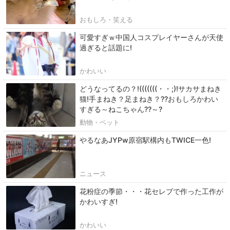
おもしろ・笑える
可愛すぎｗ中国人コスプレイヤーさんが天使
過ぎると話題に!
かわいい
どうなってるの？!(((((((・・;)!サカサまねき
猫!手まねき？足まねき？??おもしろかわい
すぎる～ねこちゃん??～?
動物・ペット
やるなあJYPw原宿駅構内もTWICE一色!
ニュース
花粉症の季節・・・花セレブで作った工作が
かわいすぎ!
かわいい