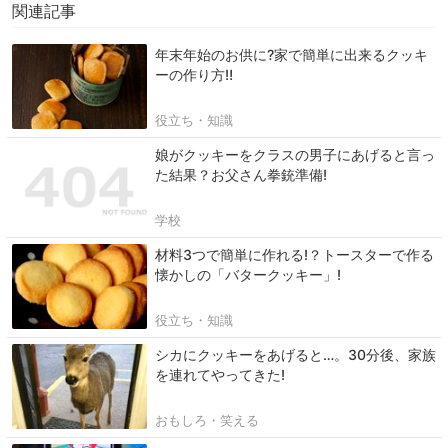
関連記事
年末年始のお供に?家で簡単に出来るクッキ
ーの作り方‼
役立ち・知識
娘がクッキーをクラスの男子にあげると言っ
た結果？お父さん拳銃準備!
学校
材料3つで簡単に作れる!？トースターで作る
懐かしの「バタークッキー」!
役立ち・知識
シカにクッキーをあげると…。30分後、家族
を連れてやってきた!
おもしろ・笑える