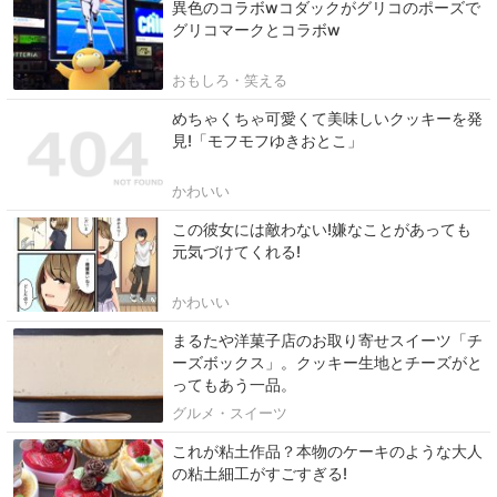
異色のコラボwコダックがグリコのポーズで
グリコマークとコラボw
おもしろ・笑える
めちゃくちゃ可愛くて美味しいクッキーを発
見!「モフモフゆきおとこ」
かわいい
この彼女には敵わない!嫌なことがあっても
元気づけてくれる!
かわいい
まるたや洋菓子店のお取り寄せスイーツ「チ
ーズボックス」。クッキー生地とチーズがと
ってもあう一品。
グルメ・スイーツ
これが粘土作品？本物のケーキのような大人
の粘土細工がすごすぎる!