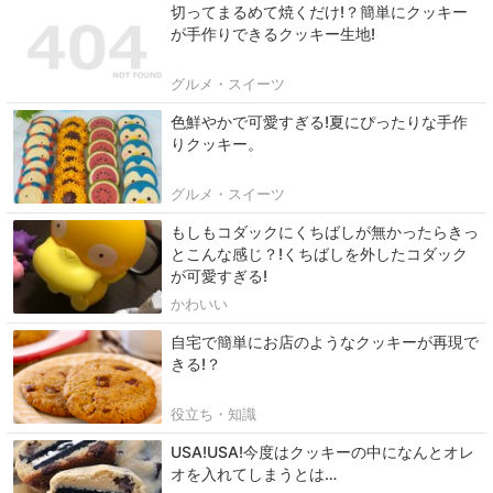
切ってまるめて焼くだけ!？簡単にクッキー
が手作りできるクッキー生地!
グルメ・スイーツ
色鮮やかで可愛すぎる!夏にぴったりな手作
りクッキー。
グルメ・スイーツ
もしもコダックにくちばしが無かったらきっ
とこんな感じ？!くちばしを外したコダック
が可愛すぎる!
かわいい
自宅で簡単にお店のようなクッキーが再現で
きる!？
役立ち・知識
USA!USA!今度はクッキーの中になんとオレ
オを入れてしまうとは…