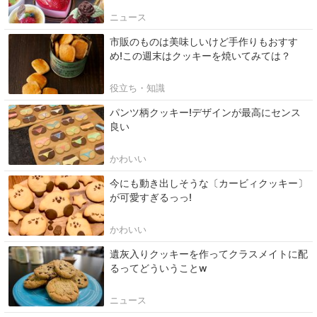
ニュース
市販のものは美味しいけど手作りもおすす
め!この週末はクッキーを焼いてみては？
役立ち・知識
パンツ柄クッキー!デザインが最高にセンス
良い
かわいい
今にも動き出しそうな〔カービィクッキー〕
が可愛すぎるっっ!
かわいい
遺灰入りクッキーを作ってクラスメイトに配
るってどういうことw
ニュース