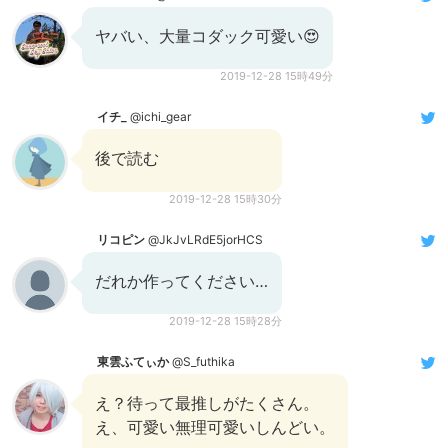
ヤバい、大量コダック可愛い😍
2019-12-28 15時49分
イチ_
@ichi_gear
後で読む
2019-12-28 15時30分
リコピン
@JkJvLRdE5jorHCS
だれか作ってください…
2019-12-28 15時28分
東雲ふてぃか
@S_futhika
え？待って最推しがたくさん。
え、可愛い無理可愛いしんどい。