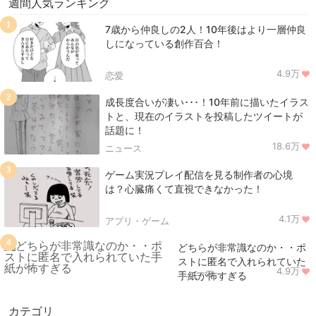
週間人気ランキング
1
7歳から仲良しの2人！10年後はより一層仲良
しになっている創作百合！
4.9万
恋愛
2
成長度合いが凄い･･･！10年前に描いたイラス
トと、現在のイラストを投稿したツイートが
話題に！
18.6万
ニュース
3
ゲーム実況プレイ配信を見る制作者の心境
は？心臓痛くて直視できなかった！
4.1万
アプリ・ゲーム
4
どちらが非常識なのか・・ポ
ストに匿名で入れられていた
4.9万
ニュース
手紙が怖すぎる
カテゴリ