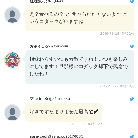
桂冠詩人
@PF_Nora
え？食べるの？ と 食べられたくないよ〜 と
いうコダックがいますね
2019-12-28 11時22分
おみそしる?
@miposiru
相変わらずいつも素敵ですね！いつも楽しみ
にしてます！旦那様のコダック却下で残念で
したね！
2019-12-28 10時33分
▽..ａkｉ✿
@s3_akichu
好きですたまりません最高🥰💓
2019-12-28 10時05分
sara-cool
@saracoo95276035