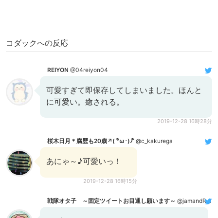
コダックへの反応
REIYON
@04reiyon04
可愛すぎて即保存してしまいました。ほんと
に可愛い。癒される。
2019-12-28 16時28分
桜木日月＊腐歴も20歳↗( ･ิω･)ﾉ ิ
@c_kakurega
あにゃ～♪可愛いっ！
2019-12-28 16時15分
戦隊オタ子 ～固定ツイートお目通し願います～
@jamandRfan