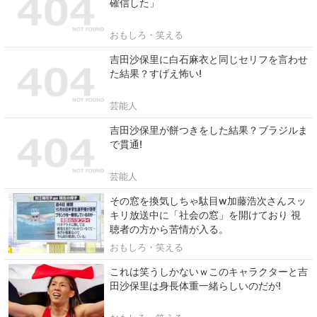
確信した」
おもしろ・笑える
吉田沙保里に白石麻衣と同じセリフを言わせ
た結果？すげえ怖い!
芸能人
吉田沙保里が餅つきをした結果？ブラジルま
で貫通!
芸能人
その窓を換気しちゃ駄目w加藤浩次さんスッ
キリ放送中に「社会の窓」を開けており 視
聴者の方から苦情が入る。
おもしろ・笑える
これは笑うしかないｗこのキャラクターと吉
田沙保里は身長体重一緒らしいのだが!