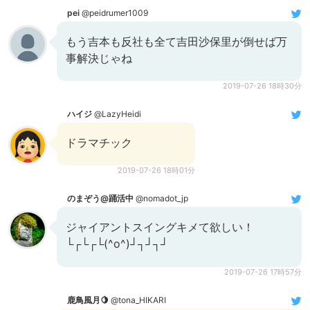
pei
@peidrumer1009
もう吉本も反社も全て吉田沙保里が倒せば万
事解決じゃね
2019-07-26 18時30分
ハイジ
@LazyHeidi
ドラマチック
2019-07-26 18時01分
のまぞう@踊活中
@nomadot_jp
ジャイアントスイングキメて欲しい！
└┌└┌└(^o^)┘┐┘┐┘
2019-07-26 17時57分
鹿鳥風月🍋
@tona_HIKARI