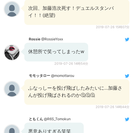
次回、加藤浩次死す！デュエルスタンバ
イ！！(絶望)
2019-07-26 15時07分
Rossie
@RossieYoxx
休憩所で笑ってしまったw
2019-07-26 14時54分
モモッタロー
@momottarou
ふなっしーを投げ飛ばしたみたいに…加藤さ
んが投げ飛ばされるのか🤔🤔🤔
2019-07-26 14時44分
ともくん
@R6S_Tomokun
悪意ありすぎる笑笑