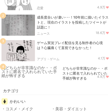
4.9万
恋愛
2
成長度合いが凄い･･･！10年前に描いたイラス
トと、現在のイラストを投稿したツイートが
話題に！
18.6万
ニュース
3
ゲーム実況プレイ配信を見る制作者の心境
は？心臓痛くて直視できなかった！
4.1万
アプリ・ゲーム
4
どちらが非常識なのか・・ポ
ストに匿名で入れられていた
4.9万
ニュース
手紙が怖すぎる
カテゴリ
かわいい
コスメ・メイク
美容・ダイエット