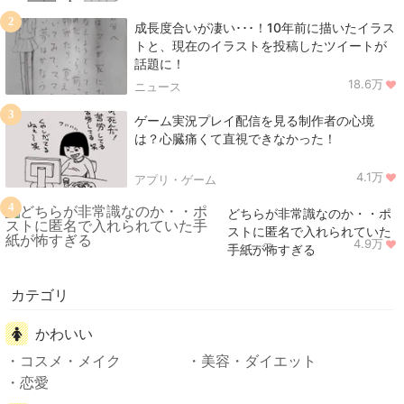
2
成長度合いが凄い･･･！10年前に描いたイラス
トと、現在のイラストを投稿したツイートが
話題に！
18.6万
ニュース
3
ゲーム実況プレイ配信を見る制作者の心境
は？心臓痛くて直視できなかった！
4.1万
アプリ・ゲーム
4
どちらが非常識なのか・・ポ
ストに匿名で入れられていた
4.9万
ニュース
手紙が怖すぎる
カテゴリ
かわいい
コスメ・メイク
美容・ダイエット
恋愛