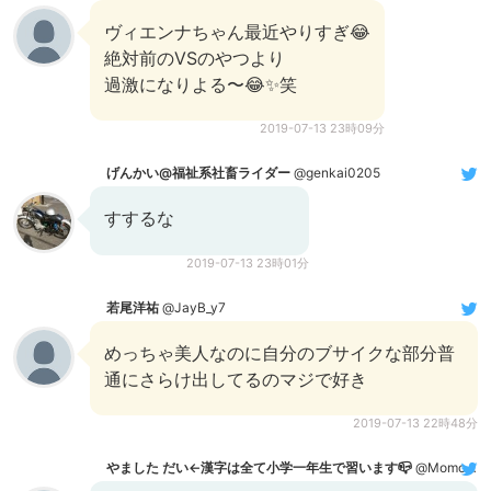
ヴィエンナちゃん最近やりすぎ😂
絶対前のVSのやつより
過激になりよる〜😂✨笑
2019-07-13 23時09分
げんかい@福祉系社畜ライダー
@genkai0205
すするな
2019-07-13 23時01分
若尾洋祐
@JayB_y7
めっちゃ美人なのに自分のブサイクな部分普
通にさらけ出してるのマジで好き
2019-07-13 22時48分
やました だい←漢字は全て小学一年生で習います📪
@Momotonashizuki