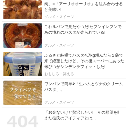
肉」×「アーリオオーリオ」を組み合わせる
と美味い!
グルメ・スイーツ
これルパンで見たやつだ!セブンイレブンで
あの憧れのパスタが売られている!
グルメ・スイーツ
ふるさと納税でパスタ4.7kg頼んだら１袋で
来て絶望したけど、その後スーパーにあった
米びつがシンデレラフィットした!
おもしろ・笑える
ワンパンで簡単♪「生ハムとツナのクリーム
パスタ」。
グルメ・スイーツ
「お金ないけど贅沢したい!」その願望を叶
えた彼氏のアイディアとは...