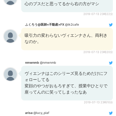
心のブスだと思ってるから右の方がマシ
2019-07-13 23時22分
ふくろう@医師×不動産×FX
@tk2cafe
吸引力の変わらないヴィエンナさん、両利き
なのか。
2019-07-13 23時20分
nmwnmb
@nmwnmb
ヴィエンナはこのシリーズ見るためだけにフ
ォローしてる
変顔のやつがおもろすぎて、授業中ひとりで
座ってんのに笑ってしまったなあ
2019-07-13 23時10分
arisa
@lucy_piaf