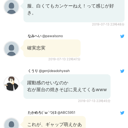
服、白くてもカンケーねえ！って感じが好
き。
2019-07-13 22時48分
なみへい
@pawaIsono
確実忠実
2019-07-13 22時47分
くうり
@genjideadohyeah
躍動感のせいなのか
右が屋台の焼きそばに見えてくるwww
2019-07-13 22時45分
たかめろ(´ω`つ)З
@ABC5951
これが、ギャップ萌えかあ