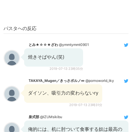
パスタへの反応
とみ★☆☆★ざわ
@ymmtymmt0901
焼きそばやん(笑)
2019-07-13 23時35分
TAKAYA_Mugen／きっさポルノ∞
@pornoworld_tky
ダイソン、吸引力の変わらないry
2019-07-13 23時31分
泉式部
@IZUMsikibu
俺的には、机に肘ついて食事する奴は最高の