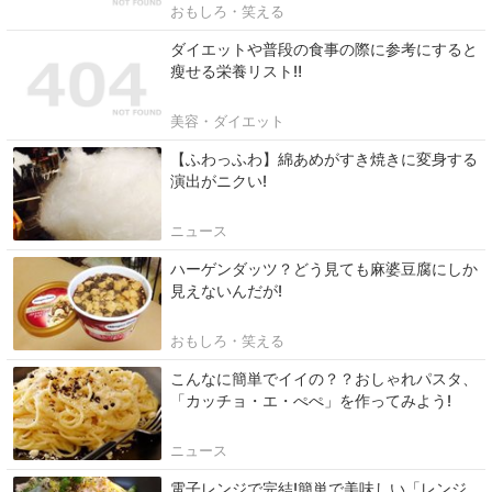
おもしろ・笑える
ダイエットや普段の食事の際に参考にすると
瘦せる栄養リスト‼
美容・ダイエット
【ふわっふわ】綿あめがすき焼きに変身する
演出がニクい!
ニュース
ハーゲンダッツ？どう見ても麻婆豆腐にしか
見えないんだが!
おもしろ・笑える
こんなに簡単でイイの？？おしゃれパスタ、
「カッチョ・エ・ぺぺ」を作ってみよう!
ニュース
電子レンジで完結!簡単で美味しい「レンジ