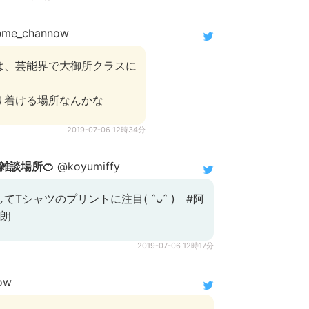
me_channow
は、芸能界で大御所クラスに
り着ける場所なんかな
2019-07-06 12時34分
雑談場所🍊
@koyumiffy
Tシャツのプリントに注目( ˆᴗˆ ) #阿
哲朗
2019-07-06 12時17分
ow