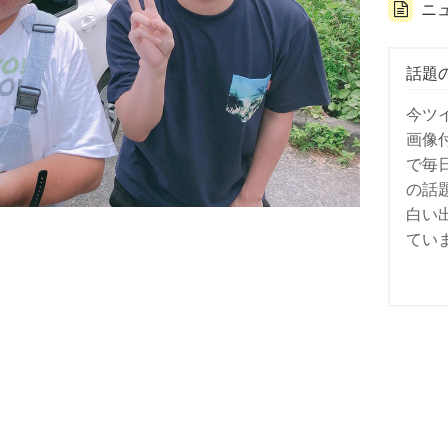
ニ
話題
今ツ
画像
で毎
の話
白い
てい