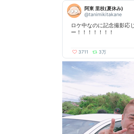
阿東 里枝(夏休み)
@tanimikitakane
ロケ中なのに記念撮影応
ー！！！！！！！
3711
3万