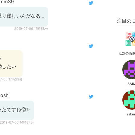
umm39
通り優しいんだなあ…
注目の 
2019-07-06 17時58分
話題の画
き
婚したい
07-06 17時23分
SAR
oshi
たですね😊✨
saku
2019-07-06 14時34分