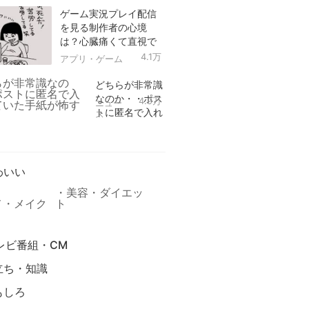
ゲーム実況プレイ配信
を見る制作者の心境
は？心臓痛くて直視で
きなかった！
4.1万
アプリ・ゲーム
どちらが非常識
なのか・・ポス
4.9万
ニュー
トに匿名で入れ
ス
られていた手紙
リ
が怖すぎる
わいい
美容・ダイエッ
メ・メイク
ト
レビ番組・CM
立ち・知識
もしろ