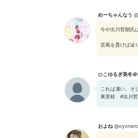
めーちゃんなう
@
今や出川哲朗氏
芸風を貫けば辿
🍊こゆるぎ美冬＠
これは凄い。そして
東里枝 #出川
およね
@oyonen