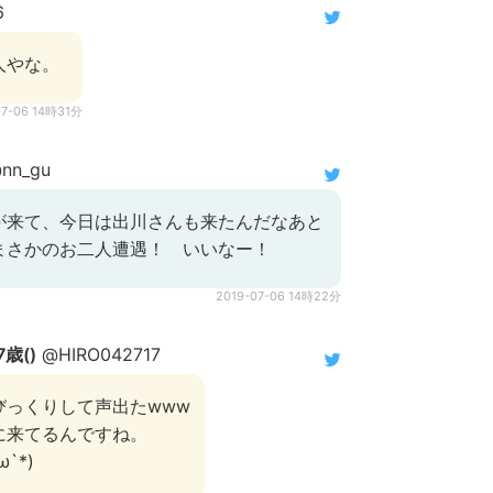
6
人やな。
07-06 14時31分
nn_gu
が来て、今日は出川さんも来たんだなあと
まさかのお二人遭遇！ いいなー！
2019-07-06 14時22分
歳()
@HIRO042717
びっくりして声出たwww
に来てるんですね。
`*)