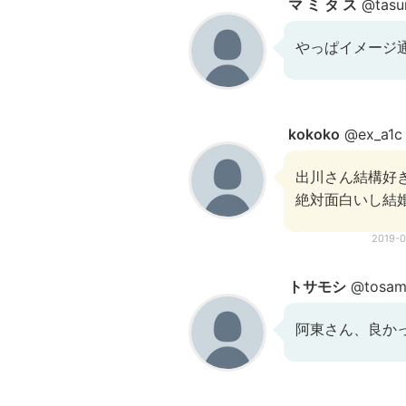
マ ミ タ ス
@tas
やっぱイメージ
kokoko
@ex_a1c
出川さん結構好
絶対面白いし結
2019-
トサモシ
@tosam
阿東さん、良かっ