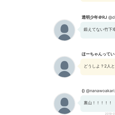
透明少年＠RJ
@dr
鍛えてない竹下
ほーちゃんってい
どうしよ？2人
()
@nanawoakari
裏山！！！！！
2019-