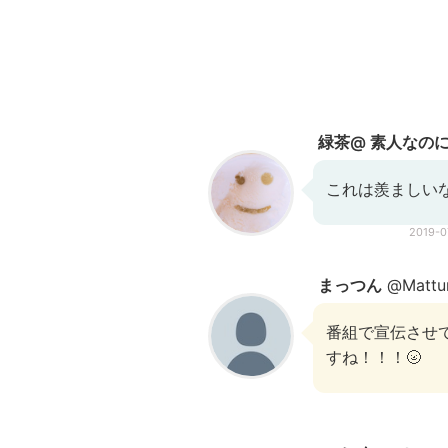
緑茶@ 素人なの
これは羨ましい
2019-
まっつん
@Mattu
番組で宣伝させ
すね！！！🌝