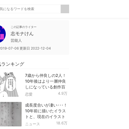
この記事のライター
志モナけん
芸能人
2019-07-06
更新日
2022-12-04
気ランキング
7歳から仲良しの2人！
10年後はより一層仲良
しになっている創作百
合！
4.9万
恋愛
成長度合いが凄い･･･！
10年前に描いたイラス
トと、現在のイラスト
を投稿したツイートが
18.6万
ニュース
話題に！