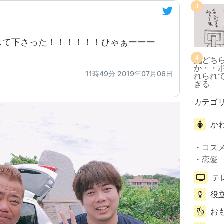
3
じて下さった！！！！！！ひゃぁーーー
4
11時49分 2019年07月06日
カテゴ
か
コス
恋愛
テ
役
お