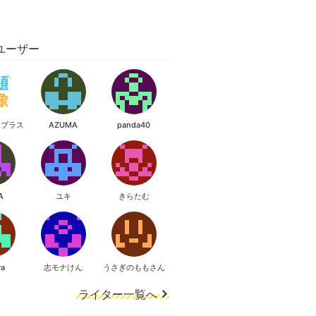
ユーザー
像プラス
AZUMA
panda40
A
ユキ
きらたむ
ra
志モナけん
うさぎのももさん
ライター一覧へ