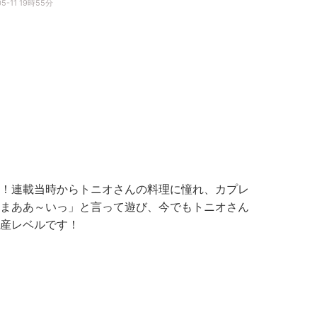
05-11 19時55分
！連載当時からトニオさんの料理に憧れ、カプレ
まああ～いっ」と言って遊び、今でもトニオさん
土産レベルです！