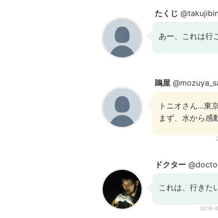
たくじ
@takujibi
あー、これは行
鵙屋
@mozuya_sa
トニオさん…東
まず、水から感
ドクター
@docto
これは、行きた
2016-