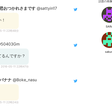
話題の画
恐おつかれさまです
@sattyin17
い！
SAR
05-11 22時48分
950403Gm
saku
てるんですか？
2016-05-11 22時47分
バナナ
@Boke_nasu
05-11 22時24分