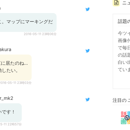
ニ
n
話題
こ。マップにマーキングだ
今ツ
2016-05-11 23時06分
画像
で毎
kura
の話
白い
京に居たのね…
てい
動したい。
2016-05-11 23時03分
r_mk2
注目の 
いです！
05-11 22時57分