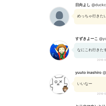
日向よし
@duckco
めっちゃ行きた
すずきよーこ
@yo
なにこれ行きた
2016-
yuuto inashiro
@
いいなー
2016-