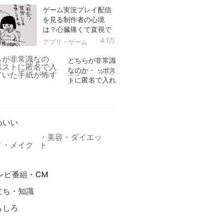
ゲーム実況プレイ配信
を見る制作者の心境
は？心臓痛くて直視で
きなかった！
4.1万
アプリ・ゲーム
どちらが非常識
なのか・・ポス
4.9万
ニュー
トに匿名で入れ
ス
られていた手紙
リ
が怖すぎる
わいい
美容・ダイエッ
メ・メイク
ト
レビ番組・CM
立ち・知識
もしろ