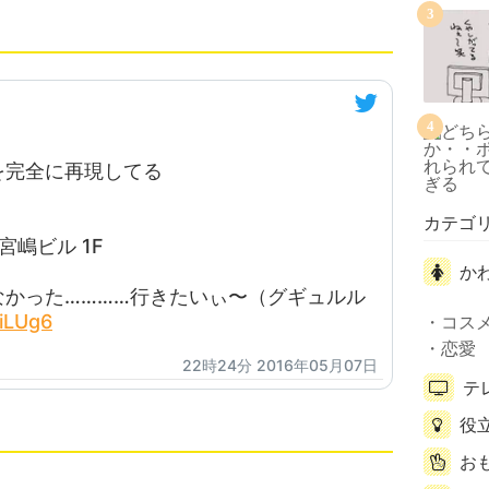
3
4
を完全に再現してる
カテゴ
宮嶋ビル 1F
か
なかった…………行きたいぃ〜（グギュルル
7iLUg6
コス
恋愛
22時24分 2016年05月07日
テ
役
お