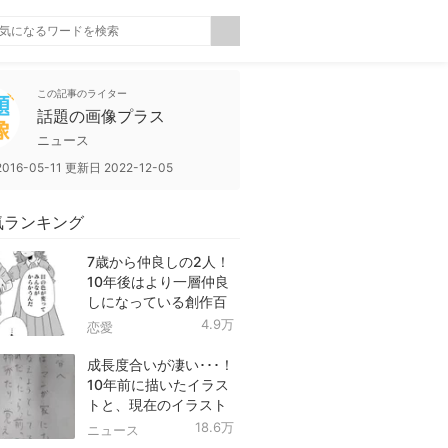
この記事のライター
話題の画像プラス
ニュース
2016-05-11
更新日
2022-12-05
気ランキング
7歳から仲良しの2人！
10年後はより一層仲良
しになっている創作百
合！
4.9万
恋愛
成長度合いが凄い･･･！
10年前に描いたイラス
トと、現在のイラスト
を投稿したツイートが
18.6万
ニュース
話題に！