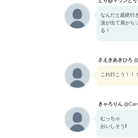
とり@マウンとり
なんだと超絶行
涙が出て肩から
る！
さえきあきひろ
@
これ行こう！！
きゃろりん
@Caro
むっちゃ
おいしそう❗