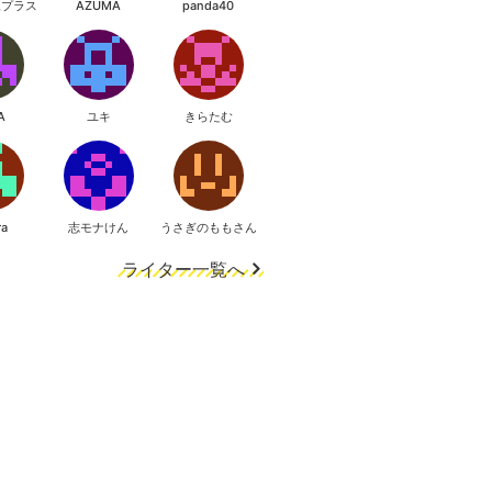
像プラス
AZUMA
panda40
A
ユキ
きらたむ
ra
志モナけん
うさぎのももさん
ライター一覧へ