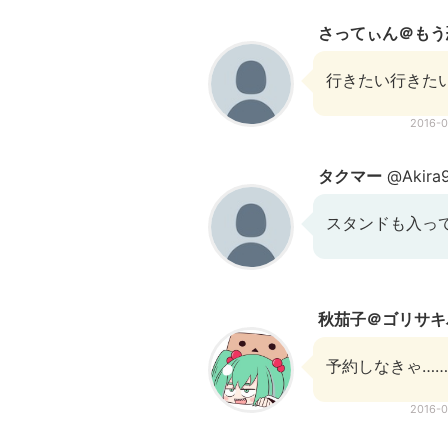
さってぃん＠もう
行きたい行きた
2016-
タクマー
@Akira
スタンドも入っ
秋茄子＠ゴリサキ
予約しなきゃ……
2016-