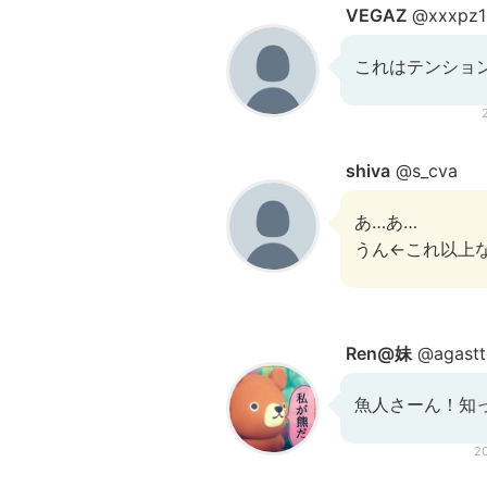
VEGAZ
@xxxpz1
これはテンショ
shiva
@s_cva
あ…あ…
うん←これ以上
Ren@妹
@agastt
魚人さーん！知
2