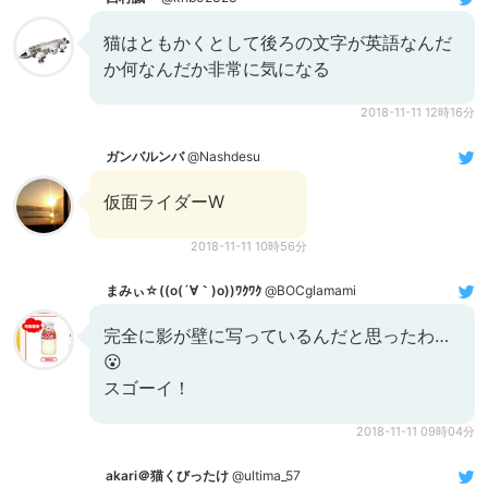
猫はともかくとして後ろの文字が英語なんだ
か何なんだか非常に気になる
2018-11-11 12時16分
ガンバルンバ
@Nashdesu
仮面ライダーW
2018-11-11 10時56分
まみぃ☆((o(´∀｀)o))ﾜｸﾜｸ
@BOCglamami
完全に影が壁に写っているんだと思ったわ…
😮
スゴーイ！
2018-11-11 09時04分
akari＠猫くびったけ
@ultima_57