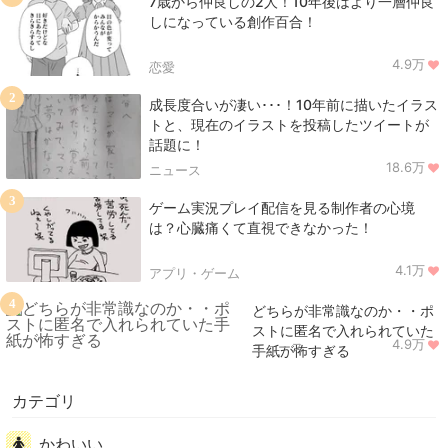
7歳から仲良しの2人！10年後はより一層仲良
しになっている創作百合！
4.9万
恋愛
2
成長度合いが凄い･･･！10年前に描いたイラス
トと、現在のイラストを投稿したツイートが
話題に！
18.6万
ニュース
3
ゲーム実況プレイ配信を見る制作者の心境
は？心臓痛くて直視できなかった！
4.1万
アプリ・ゲーム
4
どちらが非常識なのか・・ポ
ストに匿名で入れられていた
4.9万
ニュース
手紙が怖すぎる
カテゴリ
かわいい