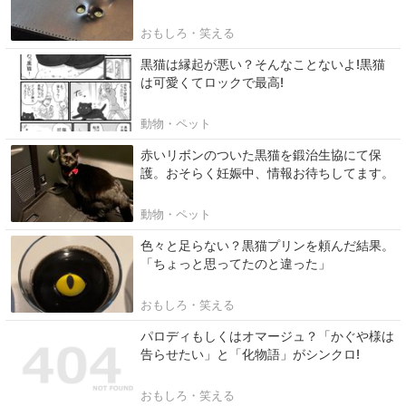
おもしろ・笑える
黒猫は縁起が悪い？そんなことないよ!黒猫
は可愛くてロックで最高!
動物・ペット
赤いリボンのついた黒猫を鍛治生協にて保
護。おそらく妊娠中、情報お待ちしてます。
動物・ペット
色々と足らない？黒猫プリンを頼んだ結果。
「ちょっと思ってたのと違った」
おもしろ・笑える
パロディもしくはオマージュ？「かぐや様は
告らせたい」と「化物語」がシンクロ!
おもしろ・笑える