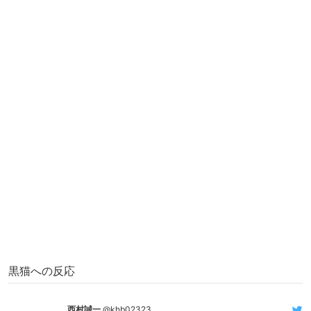
黒猫への反応
西村誠一
@khb02323