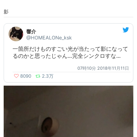
影
響介
@HOMEALONe_ksk
一箇所だけものすごい光が当たって影になって
るのかと思ったじゃん…完全シンクロすな…
07時10分 2018年11月11日
8090
2.3万