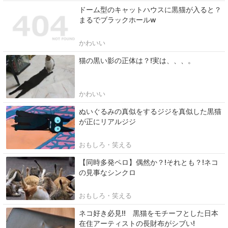
ドーム型のキャットハウスに黒猫が入ると？
まるでブラックホールw
かわいい
猫の黒い影の正体は？!実は、、、。
かわいい
ぬいぐるみの真似をするジジを真似した黒猫
が正にリアルジジ
おもしろ・笑える
【同時多発ペロ】偶然か？!それとも？!ネコ
の見事なシンクロ
おもしろ・笑える
ネコ好き必見!! 黒猫をモチーフとした日本
在住アーティストの長財布がシブい!