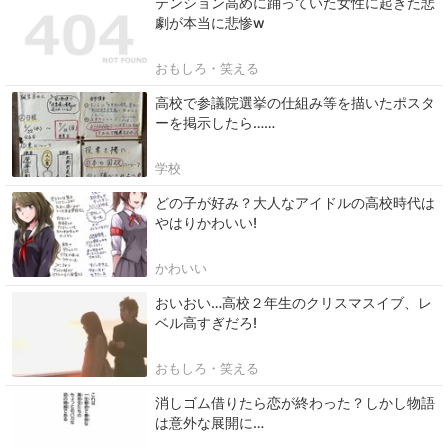
テンション高めに踊っていた女性に起きた悲
劇が本当に悲惨w
おもしろ・笑える
高校で参議院選挙の仕組み等を描いたポスタ
ーを掲示したら……
学校
どの子が好み？大人なアイドルの高校時代は
やはりかわいい!
かわいい
おいおい…高校２年生のクリスマスイブ、レ
ベル高すぎだろ!
おもしろ・笑える
消しゴム借りたら恋が終わった？しかし物語
は意外な展開に…