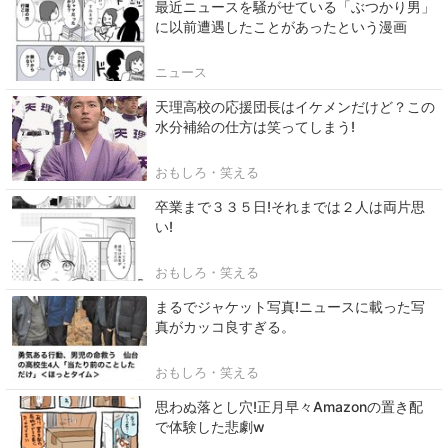
最近ニュースを騒がせている「ぶつかり男」
に以前遭遇したことがあったという漫画
ニュース
天理高校の応援団長はイケメンだけど？この
水分補給の仕方は笑ってしまう!
おもしろ・笑える
卒業まで３３５日!それまでは２人は両片思
い!
おもしろ・笑える
まるでジャケット写真!ニュースに載った写
真がカッコ良すぎる。
おもしろ・笑える
思わぬ落とし穴!正月早々Amazonの置き配
で体験した悲劇w