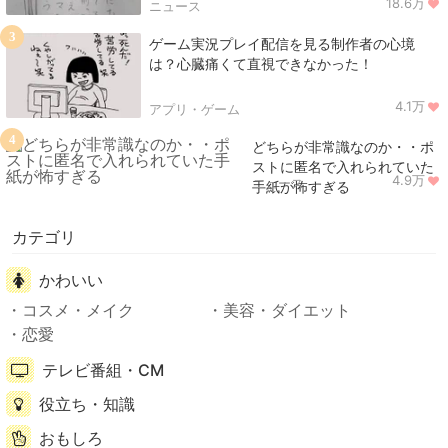
18.6万
ニュース
3
ゲーム実況プレイ配信を見る制作者の心境
は？心臓痛くて直視できなかった！
4.1万
アプリ・ゲーム
4
どちらが非常識なのか・・ポ
ストに匿名で入れられていた
4.9万
ニュース
手紙が怖すぎる
カテゴリ
かわいい
コスメ・メイク
美容・ダイエット
恋愛
テレビ番組・CM
役立ち・知識
おもしろ